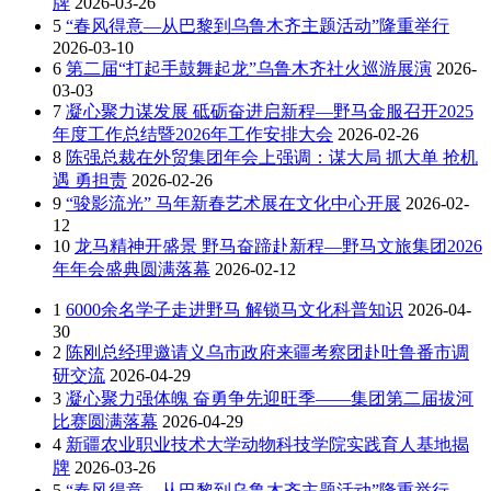
牌
2026-03-26
5
“春风得意—从巴黎到乌鲁木齐主题活动”隆重举行
2026-03-10
6
第二届“打起手鼓舞起龙”乌鲁木齐社火巡游展演
2026-
03-03
7
凝心聚力谋发展 砥砺奋进启新程—野马金服召开2025
年度工作总结暨2026年工作安排大会
2026-02-26
8
陈强总裁在外贸集团年会上强调：谋大局 抓大单 抢机
遇 勇担责
2026-02-26
9
“骏影流光” 马年新春艺术展在文化中心开展
2026-02-
12
10
龙马精神开盛景 野马奋蹄赴新程—野马文旅集团2026
年年会盛典圆满落幕
2026-02-12
1
6000余名学子走进野马 解锁马文化科普知识
2026-04-
30
2
陈刚总经理邀请义乌市政府来疆考察团赴吐鲁番市调
研交流
2026-04-29
3
凝心聚力强体魄 奋勇争先迎旺季——集团第二届拔河
比赛圆满落幕
2026-04-29
4
新疆农业职业技术大学动物科技学院实践育人基地揭
牌
2026-03-26
5
“春风得意—从巴黎到乌鲁木齐主题活动”隆重举行