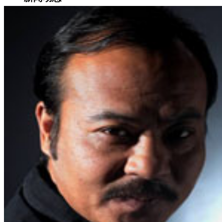
集团新闻
媒体报道
往来名人
人才招聘
人才招聘
人才理念
人才招聘
社会招聘
校园招聘
视觉文化
全部
视觉文化
汗血马助力新疆文旅
伊犁州霍城古城巡游
北屯市185团巡游
伊犁霍城县晃晃
村巡游
阿勒泰北屯市巡游
阿勒泰布尔津县巡游
伊犁州
察布查尔县巡游
伊犁昭苏巡游
赛里木湖巡游