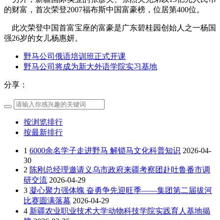
的财富，首次荣登2007福布斯中国富豪榜，位居第400位。
此次荣登中国首富宝座的富豪是广东碧桂园创始人之一杨国
强26岁的女儿杨惠妍。
野马公司俄语培训班正式开课
野马公司将成为新大外语学院实习基地
分享：
按浏览排行
按最新排行
1
6000余名学子走进野马 解锁马文化科普知识
2026-04-
30
2
陈刚总经理邀请义乌市政府来疆考察团赴吐鲁番市调
研交流
2026-04-29
3
凝心聚力强体魄 奋勇争先迎旺季——集团第二届拔河
比赛圆满落幕
2026-04-29
4
新疆农业职业技术大学动物科技学院实践育人基地揭