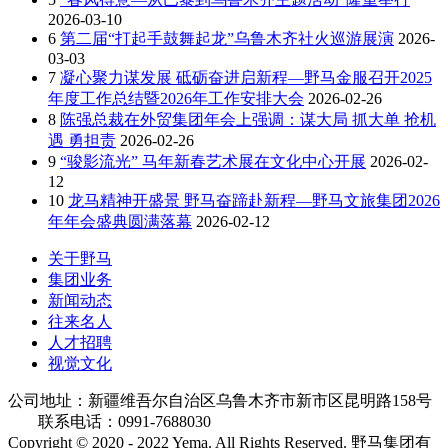
2026-03-10
6
第二届“打起手鼓舞起龙”乌鲁木齐社火巡游展演
2026-
03-03
7
凝心聚力谋发展 砥砺奋进启新程—野马金服召开2025
年度工作总结暨2026年工作安排大会
2026-02-26
8
陈强总裁在外贸集团年会上强调：谋大局 抓大单 抢机
遇 勇担责
2026-02-26
9
“骏影流光” 马年新春艺术展在文化中心开展
2026-02-
12
10
龙马精神开盛景 野马奋蹄赴新程—野马文旅集团2026
年年会盛典圆满落幕
2026-02-12
关于野马
集团业务
新闻动态
往来名人
人才招聘
视觉文化
公司地址：新疆维吾尔自治区乌鲁木齐市新市区昆明路158号
联系电话：0991-7688030
Copyright © 2020 - 2022 Yema. All Rights Reserved. 野马集团有