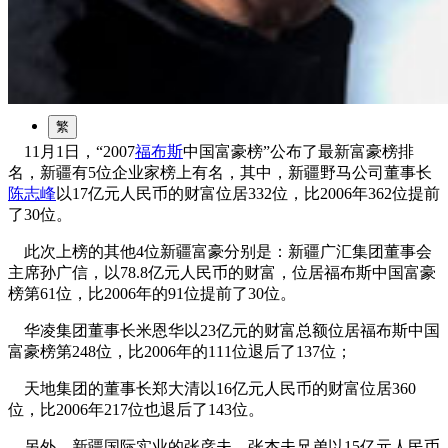
园区风采
野马美术馆
陨石
胡杨
硅化木
客房
园区
汗血马基地
F座
大厅
国家记忆A馆
国家记忆B馆
红山玉馆
酒店大厅
料
场餐厅
健身房
办公区域
小厨
酒窖
精彩视频
丝路驿站·野马激光秀
寻味腊八 欢聚暖冬
繁
11月1日，“2007
福布斯
中国富豪榜”公布了最新富豪榜排
名，新疆有5位企业家榜上有名，其中，新疆野马公司董事长
陈志峰
以17亿元人民币的财富位居332位，比2006年362位提前
了30位。
此次上榜的其他4位新疆富豪分别是：新疆广汇集团董事会
主席孙广信，以78.8亿元人民币的财富，位居福布斯中国富豪
榜第61位，比2006年的91位提前了30位。
华凌集团董事长米恩华以23亿元的财富总额位居福布斯中国
富豪榜第248位，比2006年的111位退后了137位；
天地集团的董事长郑大清以16亿元人民币的财富位居360
位，比2006年217位也退后了143位。
另外，新疆国际实业的张彦夫、张杰夫兄弟以15亿元人民币