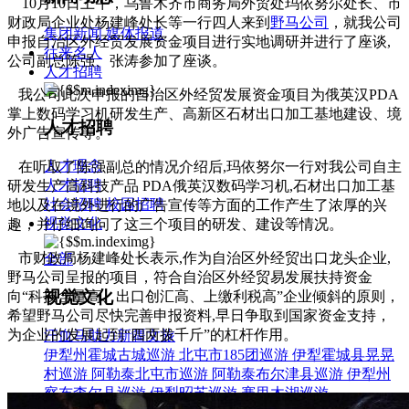
10月10日上午，乌鲁木齐市商务局外贸处玛依努尔处长、市
财政局企业处杨建峰处长等一行四人来到
野马公司
，就我公司
集团新闻
媒体报道
申报自治区外经贸发展资金项目进行实地调研并进行了座谈,
往来名人
公司副总陈强、张涛参加了座谈。
人才招聘
我公司此次申报的自治区外经贸发展资金项目为俄英汉PDA
掌上数码学习机研发生产、高新区石材出口加工基地建设、境
人才招聘
外广告宣传等。
人才理念
在听取了陈强副总的情况介绍后,玛依努尔一行对我公司自主
人才招聘
研发生产高科技产品 PDA俄英汉数码学习机,石材出口加工基
社会招聘
校园招聘
地以及在境外进行的广告宣传等方面的工作产生了浓厚的兴
视觉文化
趣，并仔细询问了这三个项目的研发、建设等情况。
市财政局杨建峰处长表示,作为自治区外经贸出口龙头企业,
全部
野马公司呈报的项目，符合自治区外经贸易发展扶持资金
视觉文化
向“科技含量高、出口创汇高、上缴利税高”企业倾斜的原则，
希望野马公司尽快完善申报资料,早日争取到国家资金支持，
为企业的发展起到“四两拨千斤”的杠杆作用。
汗血马助力新疆文旅
伊犁州霍城古城巡游
北屯市185团巡游
伊犁霍城县晃晃
村巡游
阿勒泰北屯市巡游
阿勒泰布尔津县巡游
伊犁州
察布查尔县巡游
伊犁昭苏巡游
赛里木湖巡游