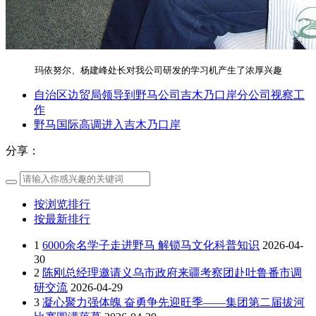
玛依努尔、杨建峰处长对我公司研发的学习机产生了浓厚兴趣
自治区边贸局领导到野马公司吉木乃口岸分公司视察工
作
野马国际高调进入吉木乃口岸
分享：
按浏览排行
按最新排行
1
6000余名学子走进野马 解锁马文化科普知识
2026-04-
30
2
陈刚总经理邀请义乌市政府来疆考察团赴吐鲁番市调
研交流
2026-04-29
3
凝心聚力强体魄 奋勇争先迎旺季——集团第二届拔河