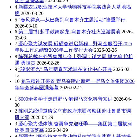
比赛圆满落幕
2026-04-29
4
新疆农业职业技术大学动物科技学院实践育人基地揭
牌
2026-03-26
5
“春风得意—从巴黎到乌鲁木齐主题活动”隆重举行
2026-03-10
6
第二届“打起手鼓舞起龙”乌鲁木齐社火巡游展演
2026-
03-03
7
凝心聚力谋发展 砥砺奋进启新程—野马金服召开2025
年度工作总结暨2026年工作安排大会
2026-02-26
8
陈强总裁在外贸集团年会上强调：谋大局 抓大单 抢机
遇 勇担责
2026-02-26
9
“骏影流光” 马年新春艺术展在文化中心开展
2026-02-
12
10
龙马精神开盛景 野马奋蹄赴新程—野马文旅集团2026
年年会盛典圆满落幕
2026-02-12
1
6000余名学子走进野马 解锁马文化科普知识
2026-04-
30
2
陈刚总经理邀请义乌市政府来疆考察团赴吐鲁番市调
研交流
2026-04-29
3
凝心聚力强体魄 奋勇争先迎旺季——集团第二届拔河
比赛圆满落幕
2026-04-29
4
新疆农业职业技术大学动物科技学院实践育人基地揭