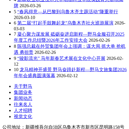
牌
2026-03-26
5
“春风得意—从巴黎到乌鲁木齐主题活动”隆重举行
2026-03-10
6
第二届“打起手鼓舞起龙”乌鲁木齐社火巡游展演
2026-
03-03
7
凝心聚力谋发展 砥砺奋进启新程—野马金服召开2025
年度工作总结暨2026年工作安排大会
2026-02-26
8
陈强总裁在外贸集团年会上强调：谋大局 抓大单 抢机
遇 勇担责
2026-02-26
9
“骏影流光” 马年新春艺术展在文化中心开展
2026-02-
12
10
龙马精神开盛景 野马奋蹄赴新程—野马文旅集团2026
年年会盛典圆满落幕
2026-02-12
关于野马
集团业务
新闻动态
往来名人
人才招聘
视觉文化
公司地址：新疆维吾尔自治区乌鲁木齐市新市区昆明路158号