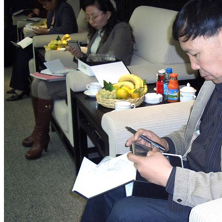
园区风采
野马美术馆
陨石
胡杨
硅化木
客房
园区
汗血马基地
F座
大厅
国家记忆A馆
国家记忆B馆
红山玉馆
酒店大厅
料
场餐厅
健身房
办公区域
小厨
酒窖
精彩视频
丝路驿站·野马激光秀
寻味腊八 欢聚暖冬
繁