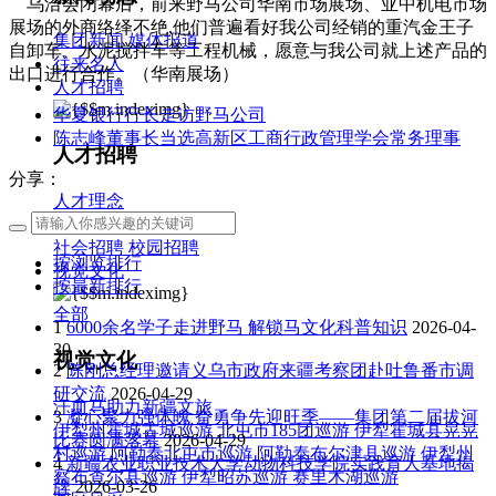
乌洽会闭幕后，前来野马公司华南市场展场、亚中机电市场
展场的外商络绎不绝,他们普遍看好我公司经销的重汽金王子
集团新闻
媒体报道
自卸车、水泥搅拌车等工程机械，愿意与我公司就上述产品的
往来名人
出口进行合作。（华南展场）
人才招聘
华夏银行行长走访野马公司
陈志峰董事长当选高新区工商行政管理学会常务理事
人才招聘
分享：
人才理念
人才招聘
社会招聘
校园招聘
按浏览排行
视觉文化
按最新排行
全部
1
6000余名学子走进野马 解锁马文化科普知识
2026-04-
30
视觉文化
2
陈刚总经理邀请义乌市政府来疆考察团赴吐鲁番市调
研交流
2026-04-29
汗血马助力新疆文旅
3
凝心聚力强体魄 奋勇争先迎旺季——集团第二届拔河
伊犁州霍城古城巡游
北屯市185团巡游
伊犁霍城县晃晃
比赛圆满落幕
2026-04-29
村巡游
阿勒泰北屯市巡游
阿勒泰布尔津县巡游
伊犁州
4
新疆农业职业技术大学动物科技学院实践育人基地揭
察布查尔县巡游
伊犁昭苏巡游
赛里木湖巡游
牌
2026-03-26