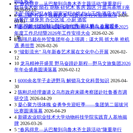
园区风采
5
“春风得意—从巴黎到乌鲁木齐主题活动”隆重举行
野马美术馆
陨石
胡杨
硅化木
客房
园区
汗血马基地
F座
2026-03-10
大厅
国家记忆A馆
国家记忆B馆
红山玉馆
酒店大厅
料
6
第二届“打起手鼓舞起龙”乌鲁木齐社火巡游展演
2026-
场餐厅
健身房
办公区域
小厨
酒窖
03-03
精彩视频
丝路驿站·野马激光秀
寻味腊八 欢聚暖冬
7
凝心聚力谋发展 砥砺奋进启新程—野马金服召开2025
年度工作总结暨2026年工作安排大会
2026-02-26
繁
8
陈强总裁在外贸集团年会上强调：谋大局 抓大单 抢机
遇 勇担责
2026-02-26
9
“骏影流光” 马年新春艺术展在文化中心开展
2026-02-
12
10
龙马精神开盛景 野马奋蹄赴新程—野马文旅集团2026
年年会盛典圆满落幕
2026-02-12
1
6000余名学子走进野马 解锁马文化科普知识
2026-04-
30
2
陈刚总经理邀请义乌市政府来疆考察团赴吐鲁番市调
研交流
2026-04-29
3
凝心聚力强体魄 奋勇争先迎旺季——集团第二届拔河
比赛圆满落幕
2026-04-29
4
新疆农业职业技术大学动物科技学院实践育人基地揭
牌
2026-03-26
5
“春风得意—从巴黎到乌鲁木齐主题活动”隆重举行