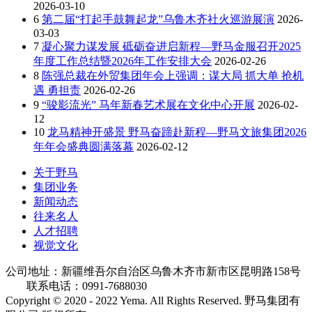
2026-03-10
6
第二届“打起手鼓舞起龙”乌鲁木齐社火巡游展演
2026-
03-03
7
凝心聚力谋发展 砥砺奋进启新程—野马金服召开2025
年度工作总结暨2026年工作安排大会
2026-02-26
8
陈强总裁在外贸集团年会上强调：谋大局 抓大单 抢机
遇 勇担责
2026-02-26
9
“骏影流光” 马年新春艺术展在文化中心开展
2026-02-
12
10
龙马精神开盛景 野马奋蹄赴新程—野马文旅集团2026
年年会盛典圆满落幕
2026-02-12
关于野马
集团业务
新闻动态
往来名人
人才招聘
视觉文化
公司地址：新疆维吾尔自治区乌鲁木齐市新市区昆明路158号
联系电话：0991-7688030
Copyright © 2020 - 2022 Yema. All Rights Reserved. 野马集团有