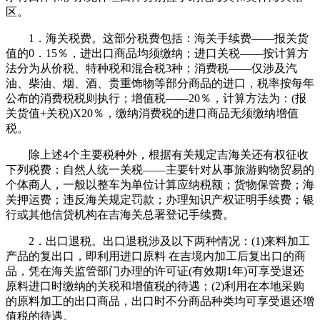
区。
1．海关税费。这部分税费包括：海关手续费——报关货
值的0．15％，进出口商品均须缴纳；进口关税——按计算方
法分为从价税、特种税和混合税3种；消费税——仅涉及汽
油、柴油、烟、酒、贵重饰物等部分商品的进口，税率按每年
公布的消费税税则执行；增值税——20％，计算方法为：(报
关货值+关税)X20％，缴纳消费税的进口商品无须缴纳增值
税。
除上述4个主要税种外，根据有关规定吉海关还有权征收
下列税费：自然人统一关税——主要针对从事旅游购物贸易的
个体商人，一般以整车为单位计算应纳税额；货物保管费；海
关押运费；违反海关规定罚款；办理知识产权证明手续费；银
行或其他信贷机构在吉海关总署登记手续费。
2．出口退税。出口退税涉及以下两种情况：(1)来料加工
产品的复出口，即利用进口原料 在吉境内加工后复出口的商
品，凭在海关监管部门办理的许可证(有效期1年)可享受退还
原料进口时缴纳的关税和增值税的待遇；(2)利用在本地采购
的原料加工的出口商品，出口时不分商品种类均可享受退还增
值税的待遇。