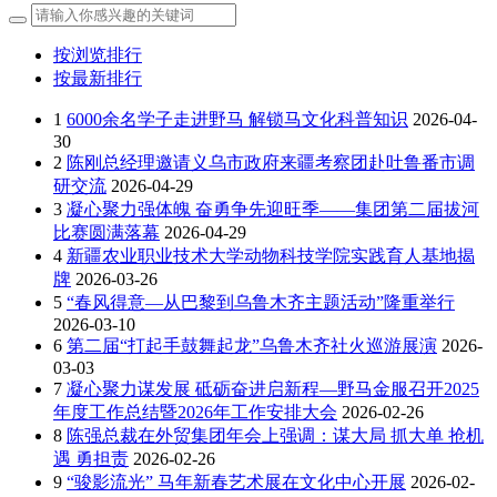
按浏览排行
按最新排行
1
6000余名学子走进野马 解锁马文化科普知识
2026-04-
30
2
陈刚总经理邀请义乌市政府来疆考察团赴吐鲁番市调
研交流
2026-04-29
3
凝心聚力强体魄 奋勇争先迎旺季——集团第二届拔河
比赛圆满落幕
2026-04-29
4
新疆农业职业技术大学动物科技学院实践育人基地揭
牌
2026-03-26
5
“春风得意—从巴黎到乌鲁木齐主题活动”隆重举行
2026-03-10
6
第二届“打起手鼓舞起龙”乌鲁木齐社火巡游展演
2026-
03-03
7
凝心聚力谋发展 砥砺奋进启新程—野马金服召开2025
年度工作总结暨2026年工作安排大会
2026-02-26
8
陈强总裁在外贸集团年会上强调：谋大局 抓大单 抢机
遇 勇担责
2026-02-26
9
“骏影流光” 马年新春艺术展在文化中心开展
2026-02-