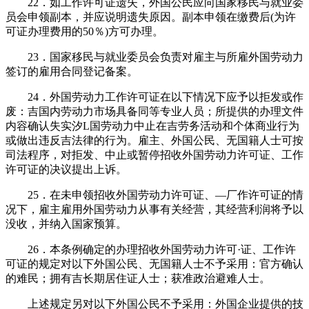
22．如工作许可证遗失，外国公民应向国家移民与就业委
员会申领副本，并应说明遗失原因。副本申领在缴费后(为许
可证办理费用的50％)方可办理。
23．国家移民与就业委员会负责对雇主与所雇外国劳动力
签订的雇用合同登记备案。
24．外国劳动力工作许可证在以下情况下应予以拒发或作
废：吉国内劳动力市场具备同等专业人员；所提供的办理文件
内容确认失实汐L国劳动力中止在吉劳务活动和个体商业行为
或做出违反吉法律的行为。雇主、外国公民、无国籍人士可按
司法程序，对拒发、中止或暂停招收外国劳动力许可证、工作
许可证的决议提出上诉。
25．在未申领招收外国劳动力许可证、—厂作许可证的情
况下，雇主雇用外国劳动力从事有关经营，其经营利润将予以
没收，并纳入国家预算。
26．本条例确定的办理招收外国劳动力许可·证、工作许
可证的规定对以下外国公民、无国籍人士不予采用：官方确认
的难民；拥有吉长期居住证人士；获准政治避难人士。
上述规定另对以下外国公民不予采用：外国企业提供的技