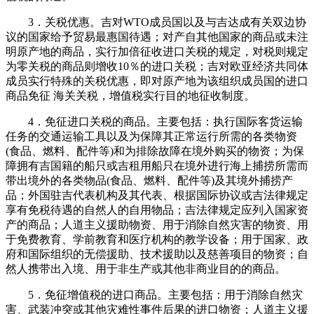
3．关税优惠。吉对WTO成员国以及与吉达成有关双边协
议的国家给予贸易最惠国待遇；对产自其他国家的商品或未注
明原产地的商品，实行加倍征收进口关税的规定，对税则规定
为零关税的商品则增收10％的进口关税；吉对欧亚经济共同体
成员实行特殊的关税优惠，即对原产地为该组织成员国的进口
商品免征 海关关税，增值税实行目的地征收制度。
4．免征进口关税的商品。主要包括：执行国际客货运输
任务的交通运输工具以及为保障其正常运行所需的各类物资
(食品、燃料、配件等)和为排除故障在境外购买的物资；为保
障拥有吉国籍的船只或吉租用船只在境外进行海上捕捞所需而
带出境外的各类物品(食品、燃料、配件等)及其境外捕捞产
品；外国驻吉代表机构及其代表、根据国际协议或吉法律规定
享有免税待遇的自然人的自用物品；吉法律规定应列入国家资
产的商品；人道主义援助物资、用于消除自然灾害的物资、用
于免费教育、学前教育和医疗机构的教学设备；用于国家、政
府和国际组织的无偿援助、技术援助以及慈善项目的物资；自
然人携带出入境、用于非生产或其他非商业目的的商品。
5．免征增值税的进口商品。主要包括：用于消除自然灾
害、武装冲突或其他灾难性事件后果的进口物资；人道主义援