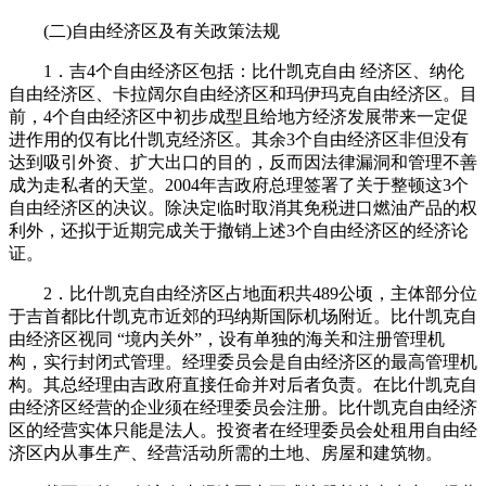
(二)自由经济区及有关政策法规
1．吉4个自由经济区包括：比什凯克自由 经济区、纳伦
自由经济区、卡拉阔尔自由经济区和玛伊玛克自由经济区。目
前，4个自由经济区中初步成型且给地方经济发展带来一定促
进作用的仅有比什凯克经济区。其余3个自由经济区非但没有
达到吸引外资、扩大出口的目的，反而因法律漏洞和管理不善
成为走私者的天堂。2004年吉政府总理签署了关于整顿这3个
自由经济区的决议。除决定临时取消其免税进口燃油产品的权
利外，还拟于近期完成关于撤销上述3个自由经济区的经济论
证。
2．比什凯克自由经济区占地面积共489公顷，主体部分位
于吉首都比什凯克市近郊的玛纳斯国际机场附近。比什凯克自
由经济区视同 “境内关外”，设有单独的海关和注册管理机
构，实行封闭式管理。经理委员会是自由经济区的最高管理机
构。其总经理由吉政府直接任命并对后者负责。在比什凯克自
由经济区经营的企业须在经理委员会注册。比什凯克自由经济
区的经营实体只能是法人。投资者在经理委员会处租用自由经
济区内从事生产、经营活动所需的土地、房屋和建筑物。