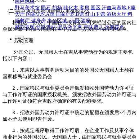
园区风采
野马美术馆
陨石
胡杨
硅化木
客房
园区
汗血马基地
F座
(二)吉中两国政府间避免双重征税协议
大厅
国家记忆A馆
国家记忆B馆
红山玉馆
酒店大厅
料
场餐厅
健身房
办公区域
小厨
酒窖
根据这一协议，中国在吉投资企业可凭经过公证的国内社
精彩视频
丝路驿站·野马激光秀
寻味腊八 欢聚暖冬
会保险部门的证明免缴在吉中方工作人员的社会养老保险。
繁
二 劳动管理
外国公民、无国籍人士在吉从事劳动行为的规定主要包
括以下内容：
1．来吉以从事劳务活动为目的的外国公无国籍人土须在
国家移民与就业委员会
2．国家移民与就业委员会是颁发招收外国劳动力许可证
与工作许可证的国家授权机关。颁发招收外国劳动力许可证与
工作许可证须符合吉政府确定的有关配额要求。
3．招收外国劳动力许可证中确定的配额在颁发后3个月内
如不予以使用即告作废。
4．按规定程序取得工作许可后，在企业工作及从事个体
商业行为的外国公民、无国籍人士，由国家移民与就业委员会