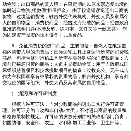
助物资；出口商品的复入境；在限定期内以原来形态复出境的
临时进口物资(须缴伺‘担保押金)；由于投送错误退还出口商的
货物；过境运输货物；驻吉外交代表机构、外交人员及家属个
人的自用物品；消费税商品；经吉政府批准的药品；经吉政府
批准的教学用具(不涉及笔、练习本、文件夹等一般文具)；作
为固定资产投资的技术设备；儿童食品。
6．免征消费税的进口商品。主要包括：自然人在限定数
额内携带入境的消费品；国际运输工具正常运行所需的消费税
商品，包括为修理运输工具所需在境外购买的消费税商品；入
境前已损坏报废的商品；人道主义援助物资；用于吉政府或国
际组织慈善项目和技术援助项目的物资；没收充公、无主或吉
作为主权国家享有继承权的贵重物品；驻吉外交机构、享有外
交地位的国际组织、外交人员及其家属的自用物品。
(二)配额和许可证制度
根据吉许可证法，吉对少数商品的进出口实行许可证管
理。许可证分为自动和非自动2大类，不对进口商品的数量和
价格做限制性规定。许可证的发放分别由相关政府部门负责，
如国防部、安全部、农业、水利和加工工业部、卫生部等。