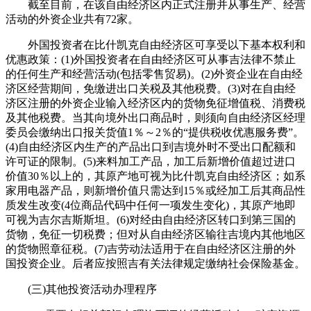
截至目前，在该自由经济区内正式注册并从事生产、经营
活动的外资企业共有72家。
外国投资者在比什凯克自由经济区可享受以下基本权利和
优惠政策：(1)外国投资者在自由经济区可从事吉法律不禁止
的任何生产和经营活动(包括零售贸易)。(2)外资企业在自由经
济区经营期间，免缴进出口关税及其他税费。(3)对在自由经
济区注册的外资企业输入经济区内的货物免征增值税、消费税
及其他税费。当其向境外出口商品时，则须向自由经济区经理
委员会缴纳出口报关货值1％～2％的“提供税收优惠服务费”。
(4)自由经济区内生产的产品出口到吉境外时不受出口配额和
许可证的限制。(5)来料加工产品，加工后新增价值超过进口
价值30％以上的，其原产地可视为比什凯克自由经济区；如系
家用电器产品，则新增价值只需达到15％或经加工后其商品性
质发生改变(4位商品代码中任何一项发生变化)，其原产地即
可视为吉尔吉斯斯坦。(6)对经由自由经济区转口到第三国的
货物，免征一切税费；但对从自由经济区输往吉境内其他地区
的货物照章征税。(7)吉劳动法适用于在自由经济区注册的外
国投资企业。后者应按照吉有关法律规定缴纳社会保险基金。
(三)其他投资活动办理程序