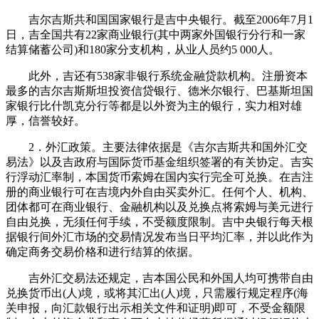
吉尔吉斯共和国国家银行是吉中央银行。截至2006年7月1
日，吉全国共有22家商业银行(其中两家外国银行分行和一家
结算储蓄公司)和180家分支机构，从业人员约5 000人。
此外，吉还有538家非银行系统金融贷款机构。注册资本
最多的吉尔吉斯斯坦投资信贷银行、德米尔银行、巴基斯坦国
家银行比什凯克分行等都是以外资为主的银行，实力相对雄
厚，信誉较好。
2．外汇政策。主要法律依据是《吉尔吉斯共和国外汇交
易法》以及吉政府与国际货币基金组织签署的有关协定。吉实
行浮动汇率制，本国货币索姆在国内实行完全可兑换。在吉注
册的商业银行可在吉境内外自由买卖外汇。任何个人、机构、
团体都可在商业银行、金融机构以及兑换点将索姆与美元进行
自由兑换，无须任何手续，不受额度限制。吉中央银行每天根
据银行间外汇市场的交易情况发布当日平均汇率，并以此作为
确定商务交易价格和进行结算的依据。
吉外汇交易法还规定，吉本国公民和外国人均可携带自由
兑换货币出(人)境，或将其汇出(人)境，只需履行规定程序(海
关申报，向汇款银行出示相关文件和证明)即可，不受金额限