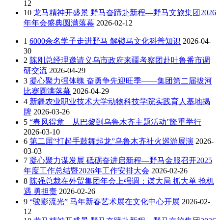
12
10
龙马精神开盛景 野马奋蹄赴新程—野马文旅集团2026
年年会盛典圆满落幕
2026-02-12
1
6000余名学子走进野马 解锁马文化科普知识
2026-04-
30
2
陈刚总经理邀请义乌市政府来疆考察团赴吐鲁番市调
研交流
2026-04-29
3
凝心聚力强体魄 奋勇争先迎旺季——集团第二届拔河
比赛圆满落幕
2026-04-29
4
新疆农业职业技术大学动物科技学院实践育人基地揭
牌
2026-03-26
5
“春风得意—从巴黎到乌鲁木齐主题活动”隆重举行
2026-03-10
6
第二届“打起手鼓舞起龙”乌鲁木齐社火巡游展演
2026-
03-03
7
凝心聚力谋发展 砥砺奋进启新程—野马金服召开2025
年度工作总结暨2026年工作安排大会
2026-02-26
8
陈强总裁在外贸集团年会上强调：谋大局 抓大单 抢机
遇 勇担责
2026-02-26
9
“骏影流光” 马年新春艺术展在文化中心开展
2026-02-
12