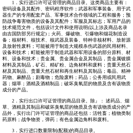
1．实行进口许可证管理的商品目录。这类商品主要有：
密码设备及其配件、密码程序软件；武器和军事装备、用于武
器生产的专用配套产品、军事技术合作领域的工程和服务；预
防战争毒害物质的设备及其配件；军服及其标志；军用产品的
技术规范文件，包括设计文件和使用说明(以上涉及商品名录
由吉国防部另行规定)；火药、爆破物、引爆物和烟花制造设
备；核材料、核技术、核武器及装备、特种非核材料、放射源
及放射性废料；可能被用于制造大规模杀伤武器的民用材料、
设备和技术；町能被用于制造武器和军用设备的部分原料、材
料、设备和技术；贵金属、贵金属合金及其制品，贵金属镀膜
材料及其制品，矿石、精矿粉、边角材料和废料；贵重天然石
材及其制品、贵重天然石材和再生材料及其制品；毒品、精神
药物、麻醉品；剧毒物；危险废料；药品；公务用或民用武
器；烟草；酒精及酒精制品；破坏臭氧层的物质及含有该物质
成分的产品。
2．实行出口许可证管理的商品目录。除』： 述药品、烟
草、酒精及其制品和破坏臭氧层的物质及含有该物质成分的产
品外，实行出门许可证管理的商品还包括：活牲畜；植物类制
药原料；战争物资，弹药；有色金属边角料和废料。
3．实行进口数量限制(配额)的商品目录。