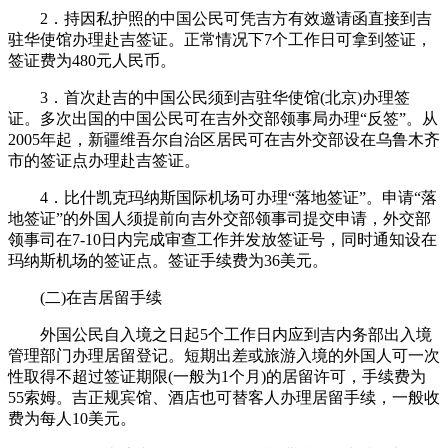
2．持因私护照的中国公民可凭吉方有效邀请函直接到吉
驻华使馆办理赴吉签证。正常情况下7个工作日可拿到签证，
签证费为480元人民币。
3．首次赴吉的中国公民须到吉驻华使馆(北京)办理签
证。多次出国的中国公民可在吉外交部领事局办理“反签”。从
2005年起，新疆维吾尔自治区居民可在吉外交部设在乌鲁木齐
市的签证点办理赴吉签证。
4．比什凯克玛纳斯国际机场可办理“落地签证”。申请“落
地签证”的外国人须提前向吉外交部领事司提交申请，外交部
领事司在7-10日内完成审查工作并发放签证号，同时通知设在
玛纳斯机场的签证点。签证手续费为36美元。
(二)在吉居留手续
外国公民自入境之日起5个工作日内应到吉内务部出入境
管理部门办理居留登记。短期出差或旅游入境的外国人可一次
性取得不超过签证期限(一般为1个月)的居留许可，手续费为
55索姆。吉正规宾馆、酒店也可替客人办理居留手续，一般收
费为每人10美元。