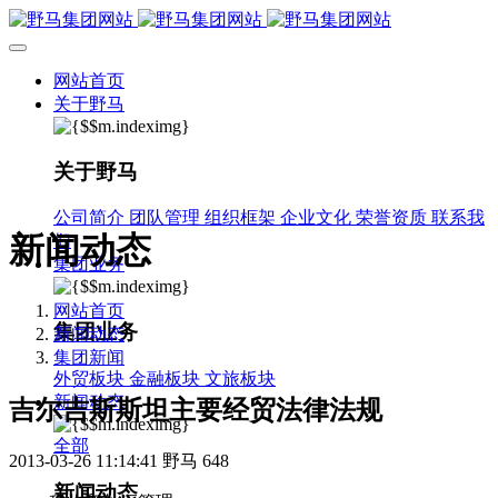
网站首页
关于野马
关于野马
公司简介
团队管理
组织框架
企业文化
荣誉资质
联系我
新闻动态
们
集团业务
网站首页
集团业务
新闻动态
集团新闻
外贸板块
金融板块
文旅板块
新闻动态
吉尔吉斯斯坦主要经贸法律法规
全部
2013-03-26 11:14:41
野马
648
新闻动态