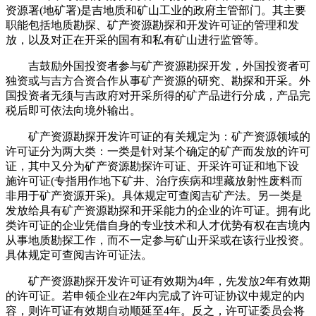
资源署(地矿署)是吉地质和矿山工业的政府主管部门。其主要
职能包括地质勘探、矿产资源勘探和开发许可证的管理和发
放，以及对正在开采的国有和私有矿山进行监管等。
吉鼓励外国投资者参与矿产资源勘探开发，外国投资者可
独资或与吉方合资合作从事矿产资源的研究、勘探和开采。外
国投资者无须与吉政府对开采所得的矿产品进行分成，产品完
税后即可依法向境外输出。
矿产资源勘探开发许可证的有关规定为：矿产资源领域的
许可证分为两大类：一类是针对某个确定的矿产而发放的许可
证，其中又分为矿产资源勘探许可证、开采许可证和地下设
施许可证(专指用作地下矿井、治疗疾病和埋藏放射性废料而
非用于矿产资源开采)。具体规定可查阅吉矿产法。另一类是
发放给具有矿产资源勘探和开采能力的企业的许可证。拥有此
类许可证的企业凭借自身的专业技术和人才优势有权在吉境内
从事地质勘探工作，而不一定参与矿山开采或在该行业投资。
具体规定可查阅吉许可证法。
矿产资源勘探开发许可证有效期为4年，先发放2年有效期
的许可证。若申领企业在2年内完成了许可证协议中规定的内
容，则许可证有效期自动顺延至4年。反之，许可证委员会将