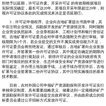
拒绝予以延期，许可证作废。开采许可证 的有效期根据项目
实际情况确定，最长可达20年。若项目开采年限超过20年，则
视许可证协议条款的完成情况来决定是否延期①。
3．许可证申领程序。企业向吉地矿署提出书面申请，其
中应注明企业情况、拟勘探开发的矿产资源情况等。同时随附
企业营业执照副本、企业章程副本、工程计划书和银行资信证
明。吉地矿署许可证委员会对申请书及随附文件进行审核。审
核期限为1个月。若企业提交的文件不属实或资信能力不足，
许可证委员会将拒绝发证。通过审核后，吉地矿署向企业发放
许可证，并签署第一份许可证协议，其中规定在确定的期限内
对申请项目进行规划设 计。获得许可证的企业应到政府有关
部门对项目的技术安全、生态环保安全和矿产资源保护等进行
审批鉴定，并办理土地划拨手续。上述手续办理完毕后，吉地
矿署与企业签署第二份许可证协议，其中注明实施项目的基本
技术数据。
目前，吉对外国公司申领矿产资源勘探和开发许可证实行
单独审议制度。具有重要战略意义、储量达到一定规模的矿产
资源勘探和开发许可证须提交吉政府审议，并由政府成立的招
标委员会通过公开招标方式发放许可证。