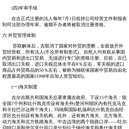
(四)年审手续
在吉正式注册的法人每年7月1日前持公司经营文件和报表
到司法部办理年审。逾期不办者将被取消注册资格。
六 外贸管理体制
苏联解体后，吉取消了国家对外贸的垄断，全面放开外
贸经营权，所有法人(不论所有制形式)、自然人均有权从事国
内贸易和进出口贸易，无须进行专门的资格注册。目前，吉已
取消出口关税，进口关税总体水平在8％左右，零关税的进口
商品占外贸商品的50％左右，被称为独联体国家中贸易自由化
程度最高的国家(1998年吉加人世贸组织)。
(一)海关制度
吉尔吉斯共和国海关总署隶属吉政府。下设15个海关：除
全国7个州和比什凯克市设有海关外(楚河州辖区内有托克马克
和卡拉巴尔达两个海关)，玛纳斯国际机场和比什凯克自由经
济区也分别设有海关机构。此外，还有南方海关、北方海关、
动力海关和北方铁路海关。中吉边境的两个陆路口岸——吐尔
尕特口岸和伊尔克什坦口岸分别位于纳伦海关和奥什海关辖