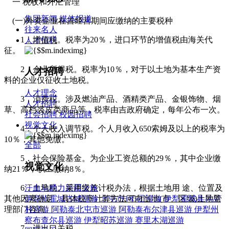
一 税收和外汇管理
集团新闻
媒体报道
(一)外资企业在吉经营期间应缴纳的主要税种
往来名人
1．增值税。税率为20％，进口环节的增值税由海关代
人才招聘
征。
2．企业所得税。税率为10％，对于以土地为基本生产资
人才招聘
料的企业仅征收土地税。
人才理念
3．消费税。涉及燃油产品、酒精类产品、金银饰物、烟
人才招聘
草、高档裘皮类商品等，税率由吉政府确定，每年公布一次。
社会招聘
校园招聘
视觉文化
4．个人收入调节税。个人月收入650索姆及以上的税率为
10％，其他免缴。
全部
5．社会保险基金。为企业工资总额的29％，其中企业缴
视觉文化
纳21％，职工缴纳8％。
6．土地税。采用级差计税办法，根据土地用 途、位置及
汗血马助力新疆文旅
其他因素确定，具体税率计算方法可向当地(市、区级)土地管
伊犁州霍城古城巡游
北屯市185团巡游
伊犁霍城县晃晃
理部门咨询。
村巡游
阿勒泰北屯市巡游
阿勒泰布尔津县巡游
伊犁州
察布查尔县巡游
伊犁昭苏巡游
赛里木湖巡游
7．进出口关税。