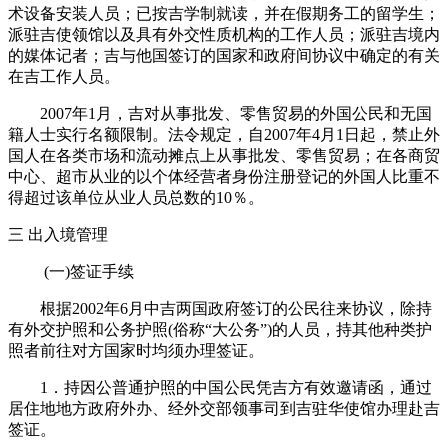
术设备安装人员；已按吉学制就读，并在假期务工的留学生；
派驻吉使领馆以及具有外交性质机构的工作人员；派驻吉境内
的媒体记者；吉与他国签订的国家和政府间协议中确定的有关
在吉工作人员。
2007年1月，吉对从事批发、零售贸易的外国公民和无国
籍人士实行名额限制。法令规定，自2007年4月1日起，禁止外
国人在各类市场和流动摊点上从事批发、零售贸易；在各商贸
中心、超市从业的以个体经营者身份注册登记的外国人比重不
得超过该单位从业人员总数的10％。
三 出入境管理
(一)签证手续
根据2002年6月中吉两国政府签订的公民往来协议，除持
有外交护照和公务护照(俗称“大公务”)的人员，持其他种类护
照者前往对方国家时均须办理签证。
1．持因公普通护照的中国公民凭吉方有效邀请函，通过
居住地地方政府外办、经外交部领事司到吉驻华使馆办理赴吉
签证。