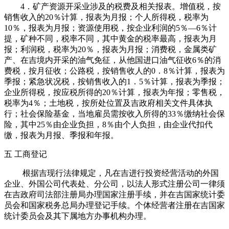
4．矿产资源开采业涉及的税费及相关报表。增值税，按
销售收入的20％计算，报表为月报；个人所得税，税率为
10％，报表为月报；资源使用税，按企业利润的5％—6％计
提，矿种不同，税率不同，其中黄金的税率最高，报表为月
报；利润税，税率为20％，报表为月报；消费税，金属类矿
产、在吉境内开采的油气免征，从他国进口油气征收6％的消
费税，按月征收；公路税，按销售收人的0．8％计算，报表为
季报；紧急状况税，按销售收入的1．5％计算，报表为季报；
企业所得税，按应税所得的20％计算，报表为年报；零售税，
税率为4％；土地税，按所处位置及吉政府相关文件具体执
行；社会保险基金，当地雇员需按收入所得的33％缴纳社会保
险，其中25％由企业负担，8％由个人负担，由企业代扣代
缴，报表为月报、季报和年报。
五 工商登记
根据吉现行法律规定，凡在吉进行投资经营活动的外国
企业、外国公司代表处、分公司，以法人形式注册公司一律须
在吉政府司法部注册局办理国家注册手续，并在吉国家统计委
员会和国家税务总局办理登记手续。个体经营者注册在吉国家
统计委员会及其下属地方办事机构办理。