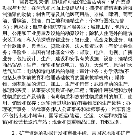
1．需要在相关部门办理许可证的经营活动有：矿产资源
勘探与开发；在河流和水面上修建堤坝；捕捞和捕猎吉政府限
制渔猎的动物；制售药品及其他医药用品、器械；啤酒、葡萄
酒、香槟酒、甜酒、白兰地和酒精生产；个体行医(包括兽
医)；博彩业；航空业和航空技术服务业；城建工程，包括民
用、公用和工业房屋及设施的勘察设计；除私人住宅外的建筑
安装工程；私人侦探或保镖业务；银行业、现金兑换业务、电
子付款服务、典当业、贷款业务、法人集资业务；有价证券业
务；保险业；非国有退休基金业务；邮政、电信、电视、广播
业务，包括设计、生产、建设和安装有关设施、设备；酒精类
商品贸易；生产、传输和配送电力、热力、天然气，原油和天
然气加工；电站和输电线路的修建；审计业务；办学活动(不
包括从事学前教育和普通基础教育的国家教学机构)；爆炸
物、烟花制品的进口、加工、生产和销售；武器弹药的生产、
修理和买卖；从事要求资质证书的工程；毒副作用强烈和放射
性物质的生产及销售；有毒物质和放射性物质废料的加工、使
用、销毁和保存；运输(含过境运输)有毒物质的生产废料；办
理破产事务；法律事务(私人公证事务和律师事务)；汽车客运
(不包括出租小轿车)、国际货运(陆运、空运、水运和铁路运
输)和经营长途汽车站；现金和贵重物品汇递、托收业务。
2．矿产资源的勘探开发和审批手续。吉国家地质和矿产