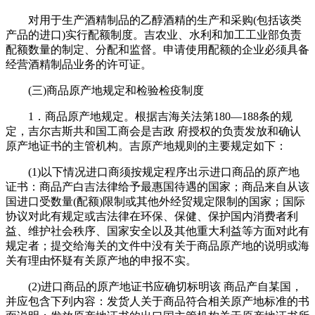
对用于生产酒精制品的乙醇酒精的生产和采购(包括该类
产品的进口)实行配额制度。吉农业、水利和加工工业部负责
配额数量的制定、分配和监督。申请使用配额的企业必须具备
经营酒精制品业务的许可证。
(三)商品原产地规定和检验检疫制度
1．商品原产地规定。根据吉海关法第180—188条的规
定，吉尔吉斯共和国工商会是吉政 府授权的负责发放和确认
原产地证书的主管机构。吉原产地规则的主要规定如下：
(1)以下情况进口商须按规定程序出示进口商品的原产地
证书：商品产白吉法律给予最惠国待遇的国家；商品来自从该
国进口受数量(配额)限制或其他外经贸规定限制的国家；国际
协议对此有规定或吉法律在环保、保健、保护国内消费者利
益、维护社会秩序、国家安全以及其他重大利益等方面对此有
规定者；提交给海关的文件中没有关于商品原产地的说明或海
关有理由怀疑有关原产地的申报不实。
(2)进口商品的原产地证书应确切标明该 商品产自某国，
并应包含下列内容：发货人关于商品符合相关原产地标准的书