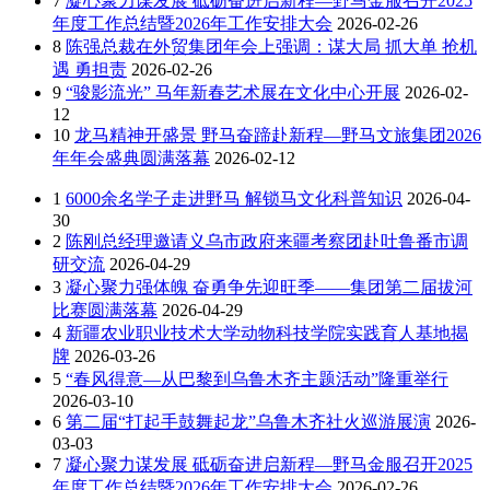
7
凝心聚力谋发展 砥砺奋进启新程—野马金服召开2025
年度工作总结暨2026年工作安排大会
2026-02-26
8
陈强总裁在外贸集团年会上强调：谋大局 抓大单 抢机
遇 勇担责
2026-02-26
9
“骏影流光” 马年新春艺术展在文化中心开展
2026-02-
12
10
龙马精神开盛景 野马奋蹄赴新程—野马文旅集团2026
年年会盛典圆满落幕
2026-02-12
1
6000余名学子走进野马 解锁马文化科普知识
2026-04-
30
2
陈刚总经理邀请义乌市政府来疆考察团赴吐鲁番市调
研交流
2026-04-29
3
凝心聚力强体魄 奋勇争先迎旺季——集团第二届拔河
比赛圆满落幕
2026-04-29
4
新疆农业职业技术大学动物科技学院实践育人基地揭
牌
2026-03-26
5
“春风得意—从巴黎到乌鲁木齐主题活动”隆重举行
2026-03-10
6
第二届“打起手鼓舞起龙”乌鲁木齐社火巡游展演
2026-
03-03
7
凝心聚力谋发展 砥砺奋进启新程—野马金服召开2025
年度工作总结暨2026年工作安排大会
2026-02-26