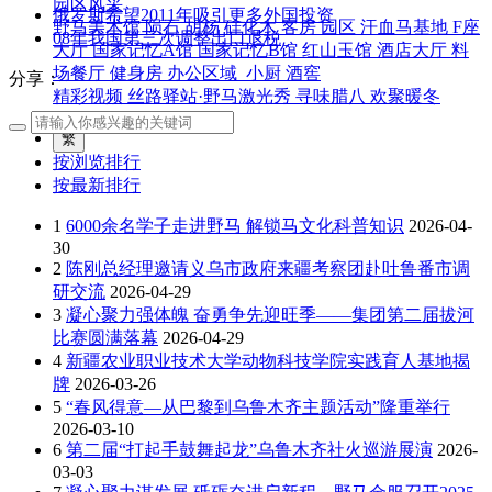
园区风采
俄罗斯希望2011年吸引更多外国投资
野马美术馆
陨石
胡杨
硅化木
客房
园区
汗血马基地
F座
08年我国第三次调整出口退税
大厅
国家记忆A馆
国家记忆B馆
红山玉馆
酒店大厅
料
场餐厅
健身房
办公区域
小厨
酒窖
分享：
精彩视频
丝路驿站·野马激光秀
寻味腊八 欢聚暖冬
繁
按浏览排行
按最新排行
1
6000余名学子走进野马 解锁马文化科普知识
2026-04-
30
2
陈刚总经理邀请义乌市政府来疆考察团赴吐鲁番市调
研交流
2026-04-29
3
凝心聚力强体魄 奋勇争先迎旺季——集团第二届拔河
比赛圆满落幕
2026-04-29
4
新疆农业职业技术大学动物科技学院实践育人基地揭
牌
2026-03-26
5
“春风得意—从巴黎到乌鲁木齐主题活动”隆重举行
2026-03-10
6
第二届“打起手鼓舞起龙”乌鲁木齐社火巡游展演
2026-
03-03