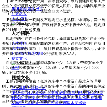
中国工业和信息化部周二发布新规称，今后新建商用车生产
企业的投资项目总额不低于20亿元人民币，旨在推动汽车产业
集团新闻
媒体报道
结构调整和优化升级，促进企业技术进步。
往来名人
人才招聘
工信部网站周一晚间发布规则征求意见稿并详细称，其中自
有资金不低于8亿元，生产设施设备投资不低于8亿元。规则拟
自2011年1月1日起实施。
人才招聘
规则中的生产许可条件还包括，新建重型载货车生产企业投
人才理念
资项目应包括为整车配套的发动机生产。跨产品类别生产商用
人才招聘
车整车产品的投资项目，项目投资总额不得低于15亿元，企业
社会招聘
校园招聘
资产负债率在50%之内，银行信用等级AAA。
视觉文化
而产能门槛则为，重型载货车不少于1万辆，中型货车不少
于5万辆，轻型货车不少于10万辆；大中型客车不少于5000
全部
辆，轻型客车不少于5万辆。
视觉文化
工信部网站并发布了低速汽车生产企业及产品准入管理规
则，称2020年底以前，低速货车生产企业及产品的许可条件应
汗血马助力新疆文旅
当与轻型货车生产企业及产品的许可条件一致。届时达不到轻
伊犁州霍城古城巡游
北屯市185团巡游
伊犁霍城县晃晃
型货车生产企业及产品许可条件的低速货车生产企业，可转产
村巡游
阿勒泰北屯市巡游
阿勒泰布尔津县巡游
伊犁州
三轮汽车、专用汽车及零部件等产品。
察布查尔县巡游
伊犁昭苏巡游
赛里木湖巡游