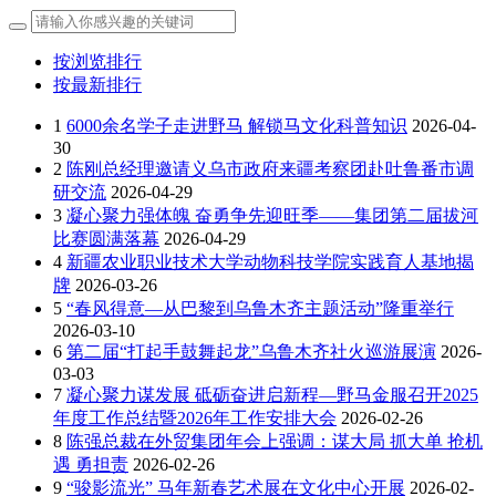
按浏览排行
按最新排行
1
6000余名学子走进野马 解锁马文化科普知识
2026-04-
30
2
陈刚总经理邀请义乌市政府来疆考察团赴吐鲁番市调
研交流
2026-04-29
3
凝心聚力强体魄 奋勇争先迎旺季——集团第二届拔河
比赛圆满落幕
2026-04-29
4
新疆农业职业技术大学动物科技学院实践育人基地揭
牌
2026-03-26
5
“春风得意—从巴黎到乌鲁木齐主题活动”隆重举行
2026-03-10
6
第二届“打起手鼓舞起龙”乌鲁木齐社火巡游展演
2026-
03-03
7
凝心聚力谋发展 砥砺奋进启新程—野马金服召开2025
年度工作总结暨2026年工作安排大会
2026-02-26
8
陈强总裁在外贸集团年会上强调：谋大局 抓大单 抢机
遇 勇担责
2026-02-26
9
“骏影流光” 马年新春艺术展在文化中心开展
2026-02-