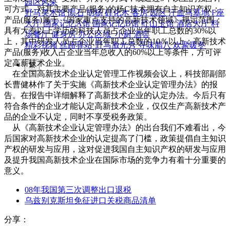
园区风采
可方式，对其主要产品(服务)的杨C技术拥有自主知识产权；
野马美术馆
陨石
胡杨
硅化木
客房
园区
汗血马基地
F座
产品(服务)属于《国家重点支持的高新技术领域》规定范围；
大厅
国家记忆A馆
国家记忆B馆
红山玉馆
酒店大厅
料
具有大专以上学历的科技人员占企业当年职工总数的30%以
场餐厅
健身房
办公区域
小厨
酒窖
上，其中研发人员占企业当年职工总数的10％以上；高新技术
精彩视频
丝路驿站·野马激光秀
寻味腊八 欢聚暖冬
产品(服务)收入占企业当年总收入的60%以上等条件，方可评
定高薪技术企业。
繁
在全国高新技术企业认定管理工作视频会议上，科技部副部
长曹健林作了关于实施《高新技术企业认定管理办法》的报
告。在报告中详细解释了高新技术企业的认定办法。今后只有
符合条件的企业才能认定高新技术企业，仅仅生产高新技术产
品的企业不认定，同时不享受税务政策。
从《高新技术企业认定管理办法》的出台我们不难看出，今
后国家对高新技术企业的认定提高了门槛，政策提倡自主知识
产权的研发与应用，这对促进我国自主知识产权的研发与应用
及提升我国高新技术企业在国际市场的竞争力有着十分重要的
意义。
08年我国第三次调整出口退税
乌兹别克斯坦免征进口关税商品清单
分享：