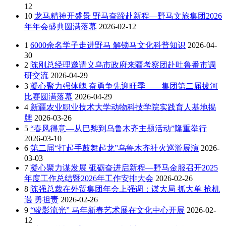
12
10
龙马精神开盛景 野马奋蹄赴新程—野马文旅集团2026
年年会盛典圆满落幕
2026-02-12
1
6000余名学子走进野马 解锁马文化科普知识
2026-04-
30
2
陈刚总经理邀请义乌市政府来疆考察团赴吐鲁番市调
研交流
2026-04-29
3
凝心聚力强体魄 奋勇争先迎旺季——集团第二届拔河
比赛圆满落幕
2026-04-29
4
新疆农业职业技术大学动物科技学院实践育人基地揭
牌
2026-03-26
5
“春风得意—从巴黎到乌鲁木齐主题活动”隆重举行
2026-03-10
6
第二届“打起手鼓舞起龙”乌鲁木齐社火巡游展演
2026-
03-03
7
凝心聚力谋发展 砥砺奋进启新程—野马金服召开2025
年度工作总结暨2026年工作安排大会
2026-02-26
8
陈强总裁在外贸集团年会上强调：谋大局 抓大单 抢机
遇 勇担责
2026-02-26
9
“骏影流光” 马年新春艺术展在文化中心开展
2026-02-
12