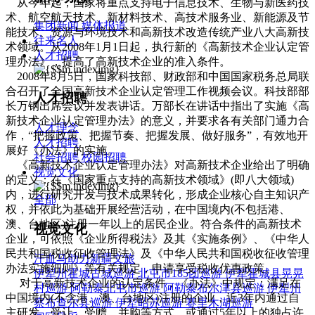
从今年起，国家将重点支持电子信息技术、生物与新医药技
术、航空航天技术、新材料技术、高技术服务业、新能源及节
集团新闻
媒体报道
能技术、资源与环境技术和高新技术改造传统产业八大高新技
往来名人
术领域。从2008年1月1日起，执行新的《高新技术企业认定管
人才招聘
理办法》，提高了高新技术企业的准入条件。
2008年8月5日，国家科技部、财政部和中国国家税务总局联
合召开了全国高新技术企业认定管理工作视频会议。科技部部
人才招聘
长万钢出席会议并发表讲话。万部长在讲话中指出了实施《高
新技术企业认定管理办法》的意义，并要求各有关部门通力合
人才理念
作，“把握政策、把握节奏、把握发展、做好服务”，有效地开
人才招聘
展好《办法》的实施。
社会招聘
校园招聘
《高新技术企业认定管理办法》对高新技术企业给出了明确
视觉文化
的定义：在《国家重点支持的高新技术领域》(即八大领域)
内，进行研究开发与技术成果转化，形成企业核心自主知识产
全部
权，并依此为基础开展经营活动，在中国境内(不包括港、
澳、台地区)注册一年以上的居民企业。符合条件的高新技术
视觉文化
企业，可依照《企业所得税法》及其《实施条例》、《中华人
民共和国税收征收管理法》及《中华人民共和国税收征收管理
汗血马助力新疆文旅
办法实施细则》等有关规定，申请享受税收优惠政策。
伊犁州霍城古城巡游
北屯市185团巡游
伊犁霍城县晃晃
对于高新技术企业的认定条件，《办法》中规定：满足在
村巡游
阿勒泰北屯市巡游
阿勒泰布尔津县巡游
伊犁州
中国境内(不含港、澳、台地区)注册的企业，近3年内通过自
察布查尔县巡游
伊犁昭苏巡游
赛里木湖巡游
主研发、受让、受赠、并购等方式，或通过5年以上的独占许