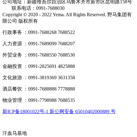
公司地址：新疆维吾尔自治区乌鲁木齐市新市区昆明路158号
联系电话：0991-7688030
Copyright © 2020 - 2022 Yema. All Rights Reserved. 野马集团有
限公司 版权所有
行政事务 ：0991-7688268 7688522
人力资源 ：0991-7689099 7688207
外贸业务 ：0991-7688550 7688530
金融投资 ：0991-2825691 4825888
文化旅游 ：0991-3819369 3631358
酒店餐饮 ：0991-7688888 7778888
物业管理 ：0991-7798988 7688535
新ICP备18001022号-1 新公网安备 65010402000889 号
汗血马基地