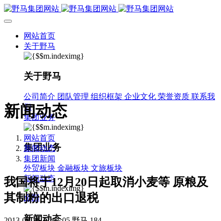
网站首页
关于野马
关于野马
公司简介
团队管理
组织框架
企业文化
荣誉资质
联系我
新闻动态
们
集团业务
网站首页
集团业务
新闻动态
集团新闻
外贸板块
金融板块
文旅板块
新闻动态
我国将于12月20日起取消小麦等 原粮及
其制粉的出口退税
全部
新闻动态
2013-03-26 11:01:05
野马
184