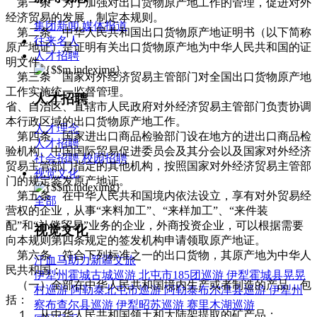
第一条 为了加强对出口货物原产地工作的管理，促进对外
经济贸易的发展，制定本规则。
集团新闻
媒体报道
第二条 中华人民共和国出口货物原产地证明书（以下简称
往来名人
原产地证）是证明有关出口货物原产地为中华人民共和国的证
人才招聘
明文件。
第三条 国家对外经济贸易主管部门对全国出口货物原产地
工作实施统一监督管理。
人才招聘
省、自治区、直辖市人民政府对外经济贸易主管部门负责协调
本行政区域的出口货物原产地工作。
人才理念
第四条 国家进出口商品检验部门设在地方的进出口商品检
人才招聘
验机构、中国国际贸易促进委员会及其分会以及国家对外经济
社会招聘
校园招聘
贸易主管部门指定的其他机构，按照国家对外经济贸易主管部
视觉文化
门的规定签发原产地证。
第五条 在中华人民共和国境内依法设立，享有对外贸易经
全部
营权的企业，从事“来料加工”、“来样加工”、“来件装
配”和“补偿贸易”业务的企业，外商投资企业，可以根据需要
视觉文化
向本规则第四条规定的签发机构申请领取原产地证。
第六条 符合下列标准之一的出口货物，其原产地为中华人
汗血马助力新疆文旅
民共和国：
伊犁州霍城古城巡游
北屯市185团巡游
伊犁霍城县晃晃
（一）全部在中华人民共和国境内生产或者制造的产品，包
村巡游
阿勒泰北屯市巡游
阿勒泰布尔津县巡游
伊犁州
括：
察布查尔县巡游
伊犁昭苏巡游
赛里木湖巡游
１．从中华人民共和国领土和大陆架提取的矿产品；