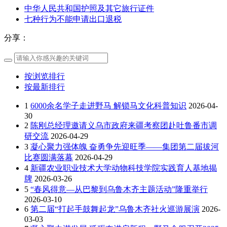
中华人民共和国护照及其它旅行证件
七种行为不能申请出口退税
分享：
按浏览排行
按最新排行
1
6000余名学子走进野马 解锁马文化科普知识
2026-04-
30
2
陈刚总经理邀请义乌市政府来疆考察团赴吐鲁番市调
研交流
2026-04-29
3
凝心聚力强体魄 奋勇争先迎旺季——集团第二届拔河
比赛圆满落幕
2026-04-29
4
新疆农业职业技术大学动物科技学院实践育人基地揭
牌
2026-03-26
5
“春风得意—从巴黎到乌鲁木齐主题活动”隆重举行
2026-03-10
6
第二届“打起手鼓舞起龙”乌鲁木齐社火巡游展演
2026-
03-03