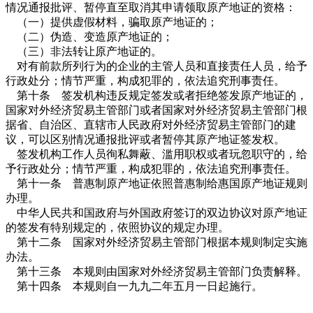
情况通报批评、暂停直至取消其申请领取原产地证的资格：
（一）提供虚假材料，骗取原产地证的；
（二）伪造、变造原产地证的；
（三）非法转让原产地证的。
对有前款所列行为的企业的主管人员和直接责任人员，给予
行政处分；情节严重，构成犯罪的，依法追究刑事责任。
第十条 签发机构违反规定签发或者拒绝签发原产地证的，
国家对外经济贸易主管部门或者国家对外经济贸易主管部门根
据省、自治区、直辖市人民政府对外经济贸易主管部门的建
议，可以区别情况通报批评或者暂停其原产地证签发权。
签发机构工作人员徇私舞蔽、滥用职权或者玩忽职守的，给
予行政处分；情节严重，构成犯罪的，依法追究刑事责任。
第十一条 普惠制原产地证依照普惠制给惠国原产地证规则
办理。
中华人民共和国政府与外国政府签订的双边协议对原产地证
的签发有特别规定的，依照协议的规定办理。
第十二条 国家对外经济贸易主管部门根据本规则制定实施
办法。
第十三条 本规则由国家对外经济贸易主管部门负责解释。
第十四条 本规则自一九九二年五月一日起施行。