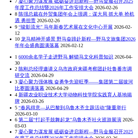
7
凝心聚力谋发展 砥砺奋进启新程—野马金服召开2025
年度工作总结暨2026年工作安排大会
2026-02-26
8
陈强总裁在外贸集团年会上强调：谋大局 抓大单 抢机
遇 勇担责
2026-02-26
9
“骏影流光” 马年新春艺术展在文化中心开展
2026-02-
12
10
龙马精神开盛景 野马奋蹄赴新程—野马文旅集团2026
年年会盛典圆满落幕
2026-02-12
1
6000余名学子走进野马 解锁马文化科普知识
2026-04-
30
2
陈刚总经理邀请义乌市政府来疆考察团赴吐鲁番市调
研交流
2026-04-29
3
凝心聚力强体魄 奋勇争先迎旺季——集团第二届拔河
比赛圆满落幕
2026-04-29
4
新疆农业职业技术大学动物科技学院实践育人基地揭
牌
2026-03-26
5
“春风得意—从巴黎到乌鲁木齐主题活动”隆重举行
2026-03-10
6
第二届“打起手鼓舞起龙”乌鲁木齐社火巡游展演
2026-
03-03
7
凝心聚力谋发展 砥砺奋进启新程—野马金服召开2025