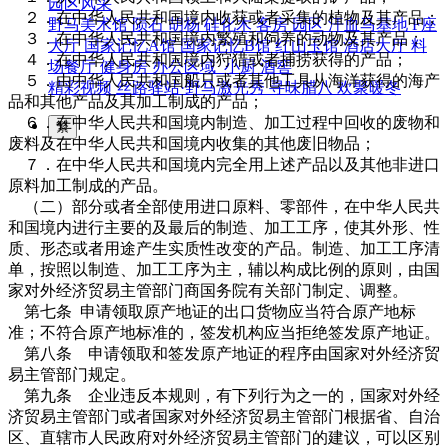
园区风采
２．在中华人民共和国境内收获或者采集的植物及其产品；
野马美术馆
陨石
胡杨
硅化木
客房
园区
汗血马基地
F座
３．在中华人民共和国境内繁殖和饲养的动物及其产品；
大厅
国家记忆A馆
国家记忆B馆
红山玉馆
酒店大厅
料
４．在中华人民共和国境内狩猎或者捕捞获得的产品；
场餐厅
健身房
办公区域
小厨
酒窖
５．由中华人民共和国船只或者其他工具从海洋获得的海产
精彩视频
丝路驿站·野马激光秀
寻味腊八 欢聚暖冬
品和其他产品及其加工制成的产品；
６．在中华人民共和国境内制造、加工过程中回收的废物和
繁
废料及在中华人民共和国境内收集的其他废旧物品；
７．在中华人民共和国境内完全用上述产品以及其他非进口
原料加工制成的产品。
（二）部分或者全部使用进口原料、零部件，在中华人民共
和国境内进行主要的及最后的制造、加工工序，使其外形、性
质、形态或者用途产生实质性改变的产品。制造、加工工序清
单，按照以制造、加工工序为主，辅以构成比例的原则，由国
家对外经济贸易主管部门商国务院有关部门制定、调整。
第七条 申请领取原产地证的出口货物应当符合原产地标
准；不符合原产地标准的，签发机构应当拒绝签发原产地证。
第八条 申请领取和签发原产地证的程序由国家对外经济贸
易主管部门规定。
第九条 企业违反本规则，有下列行为之一的，国家对外经
济贸易主管部门或者国家对外经济贸易主管部门根据省、自治
区、直辖市人民政府对外经济贸易主管部门的建议，可以区别