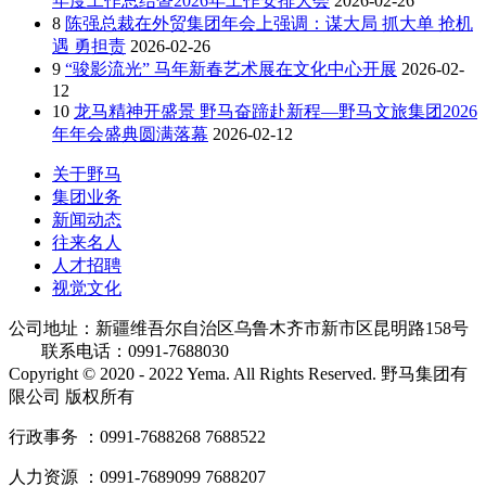
年度工作总结暨2026年工作安排大会
2026-02-26
8
陈强总裁在外贸集团年会上强调：谋大局 抓大单 抢机
遇 勇担责
2026-02-26
9
“骏影流光” 马年新春艺术展在文化中心开展
2026-02-
12
10
龙马精神开盛景 野马奋蹄赴新程—野马文旅集团2026
年年会盛典圆满落幕
2026-02-12
关于野马
集团业务
新闻动态
往来名人
人才招聘
视觉文化
公司地址：新疆维吾尔自治区乌鲁木齐市新市区昆明路158号
联系电话：0991-7688030
Copyright © 2020 - 2022 Yema. All Rights Reserved. 野马集团有
限公司 版权所有
行政事务 ：0991-7688268 7688522
人力资源 ：0991-7689099 7688207