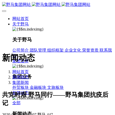
网站首页
关于野马
关于野马
公司简介
团队管理
组织框架
企业文化
荣誉资质
联系我
新闻动态
们
集团业务
网站首页
集团业务
新闻动态
集团新闻
外贸板块
金融板块
文旅板块
新闻动态
共克时艰 野马同行——野马集团抗疫后
记
全部
新闻动态
2020-03-17 11:12:07
野马
447