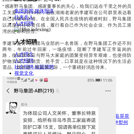
“感谢野马集团、感谢董事长的关心，给我们远在千里之外的员
集团新闻
媒体报道
工关爱！”2月19日，远在湖南老家的李建军在公司群里表达着
往来名人
自己的激动之情。
在全国人民共击疫情的艰难时刻，野马集团
人才招聘
以高度的社会责任感，履行着自己作为社会企业、作为员工港
湾的使命和担当。
人才招聘
李建军是野马集团马业部的一名兽医，在野马集团工作还不到
两年，年前过年回家，一场疫情，阻断了李建军正常返岗的
人才理念
路，使得原本应与野马大家庭的团聚变得异常艰难，也使得防
人才招聘
护物资成了紧俏货、抢手货，口罩就是在这种情况下的生活必
社会招聘
校园招聘
需品。就在他一筹莫展之际，一个重磅好消息传来。
视觉文化
全部
视觉文化
汗血马助力新疆文旅
伊犁州霍城古城巡游
北屯市185团巡游
伊犁霍城县晃晃
村巡游
阿勒泰北屯市巡游
阿勒泰布尔津县巡游
伊犁州
察布查尔县巡游
伊犁昭苏巡游
赛里木湖巡游