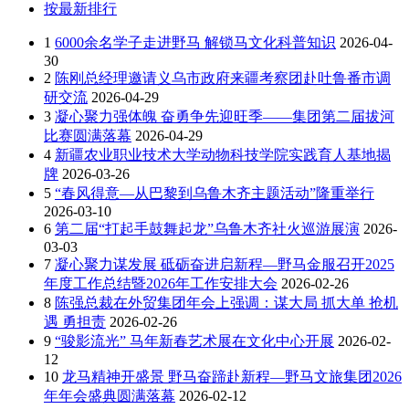
按最新排行
1
6000余名学子走进野马 解锁马文化科普知识
2026-04-
30
2
陈刚总经理邀请义乌市政府来疆考察团赴吐鲁番市调
研交流
2026-04-29
3
凝心聚力强体魄 奋勇争先迎旺季——集团第二届拔河
比赛圆满落幕
2026-04-29
4
新疆农业职业技术大学动物科技学院实践育人基地揭
牌
2026-03-26
5
“春风得意—从巴黎到乌鲁木齐主题活动”隆重举行
2026-03-10
6
第二届“打起手鼓舞起龙”乌鲁木齐社火巡游展演
2026-
03-03
7
凝心聚力谋发展 砥砺奋进启新程—野马金服召开2025
年度工作总结暨2026年工作安排大会
2026-02-26
8
陈强总裁在外贸集团年会上强调：谋大局 抓大单 抢机
遇 勇担责
2026-02-26
9
“骏影流光” 马年新春艺术展在文化中心开展
2026-02-
12
10
龙马精神开盛景 野马奋蹄赴新程—野马文旅集团2026
年年会盛典圆满落幕
2026-02-12