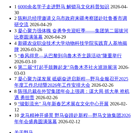
1
6000余名学子走进野马 解锁马文化科普知识
2026-04-
30
2
陈刚总经理邀请义乌市政府来疆考察团赴吐鲁番市调
研交流
2026-04-29
3
凝心聚力强体魄 奋勇争先迎旺季——集团第二届拔河
比赛圆满落幕
2026-04-29
4
新疆农业职业技术大学动物科技学院实践育人基地揭
牌
2026-03-26
5
“春风得意—从巴黎到乌鲁木齐主题活动”隆重举行
2026-03-10
6
第二届“打起手鼓舞起龙”乌鲁木齐社火巡游展演
2026-
03-03
7
凝心聚力谋发展 砥砺奋进启新程—野马金服召开2025
年度工作总结暨2026年工作安排大会
2026-02-26
8
陈强总裁在外贸集团年会上强调：谋大局 抓大单 抢机
遇 勇担责
2026-02-26
9
“骏影流光” 马年新春艺术展在文化中心开展
2026-02-
12
10
龙马精神开盛景 野马奋蹄赴新程—野马文旅集团2026
年年会盛典圆满落幕
2026-02-12
关于野马