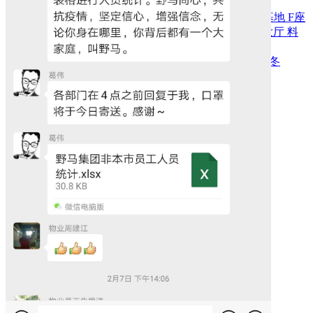
园区风采
野马美术馆
陨石
胡杨
硅化木
客房
园区
汗血马基地
F座
大厅
国家记忆A馆
国家记忆B馆
红山玉馆
酒店大厅
料
场餐厅
健身房
办公区域
小厨
酒窖
精彩视频
丝路驿站·野马激光秀
寻味腊八 欢聚暖冬
繁