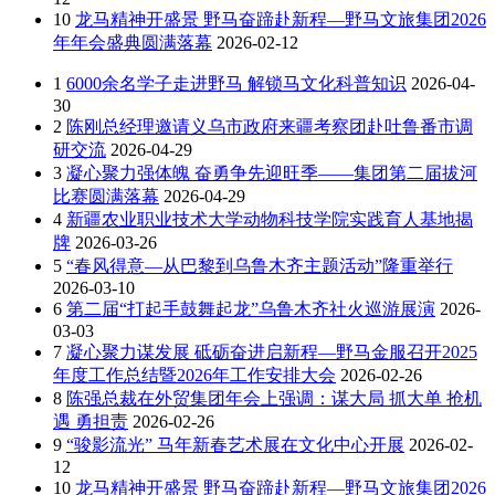
10
龙马精神开盛景 野马奋蹄赴新程—野马文旅集团2026
年年会盛典圆满落幕
2026-02-12
1
6000余名学子走进野马 解锁马文化科普知识
2026-04-
30
2
陈刚总经理邀请义乌市政府来疆考察团赴吐鲁番市调
研交流
2026-04-29
3
凝心聚力强体魄 奋勇争先迎旺季——集团第二届拔河
比赛圆满落幕
2026-04-29
4
新疆农业职业技术大学动物科技学院实践育人基地揭
牌
2026-03-26
5
“春风得意—从巴黎到乌鲁木齐主题活动”隆重举行
2026-03-10
6
第二届“打起手鼓舞起龙”乌鲁木齐社火巡游展演
2026-
03-03
7
凝心聚力谋发展 砥砺奋进启新程—野马金服召开2025
年度工作总结暨2026年工作安排大会
2026-02-26
8
陈强总裁在外贸集团年会上强调：谋大局 抓大单 抢机
遇 勇担责
2026-02-26
9
“骏影流光” 马年新春艺术展在文化中心开展
2026-02-
12
10
龙马精神开盛景 野马奋蹄赴新程—野马文旅集团2026