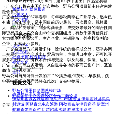
2006年10月15日-10月30日，第100界中国出口商品交易会
（广交会）将在中国广州市举办，野马公司项目部主任谢南建
集团新闻
媒体报道
赴会参加。
往来名人
广交会创办于1957年春季，每年春秋两季在广州举办，迄今已
人才招聘
有四十余年历史，是中国目前历史最长、层次最高、规模最
大、商品种类最全、到会客商最多、成交效果最好的综合性国
际贸易盛会。广交会由48个交易团组成，有数千家资信良好、
人才招聘
实力雄厚的外贸公司、生产企业、科研院所、外商投资/独资
企业、私营企业参展。
人才理念
广交会贸易方式灵活多样，除传统的看样成交外，还举办网
人才招聘
上交易会。广交会以出口贸易为主，也做进口生意，还可以开
社会招聘
校园招聘
展多种形式的经济技术合作与交流，以及商检、保险、运输、
视觉文化
广告、咨询等业务活动。来自世界各地的客商云集广州，互通
商情，增进友谊。
全部
野马公司自身研制开发的古兰经播放器,俄英幼儿早教机，俄
中英电子词典等产品将在此次广交会中参展。
视觉文化
野马公司承建哈国总统广场
汗血马助力新疆文旅
野马参加中亚区域经济合作工商论坛
伊犁州霍城古城巡游
北屯市185团巡游
伊犁霍城县晃晃
村巡游
阿勒泰北屯市巡游
阿勒泰布尔津县巡游
伊犁州
分享：
察布查尔县巡游
伊犁昭苏巡游
赛里木湖巡游