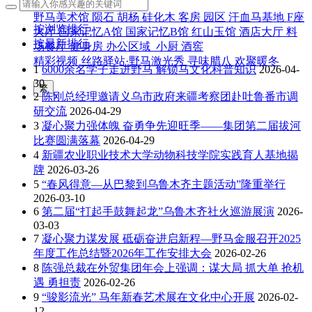
园区风采
野马美术馆
陨石
胡杨
硅化木
客房
园区
汗血马基地
F座
按浏览排行
大厅
国家记忆A馆
国家记忆B馆
红山玉馆
酒店大厅
料
按最新排行
场餐厅
健身房
办公区域
小厨
酒窖
精彩视频
丝路驿站·野马激光秀
寻味腊八 欢聚暖冬
1
6000余名学子走进野马 解锁马文化科普知识
2026-04-
30
繁
2
陈刚总经理邀请义乌市政府来疆考察团赴吐鲁番市调
研交流
2026-04-29
3
凝心聚力强体魄 奋勇争先迎旺季——集团第二届拔河
比赛圆满落幕
2026-04-29
4
新疆农业职业技术大学动物科技学院实践育人基地揭
牌
2026-03-26
5
“春风得意—从巴黎到乌鲁木齐主题活动”隆重举行
2026-03-10
6
第二届“打起手鼓舞起龙”乌鲁木齐社火巡游展演
2026-
03-03
7
凝心聚力谋发展 砥砺奋进启新程—野马金服召开2025
年度工作总结暨2026年工作安排大会
2026-02-26
8
陈强总裁在外贸集团年会上强调：谋大局 抓大单 抢机
遇 勇担责
2026-02-26
9
“骏影流光” 马年新春艺术展在文化中心开展
2026-02-
12