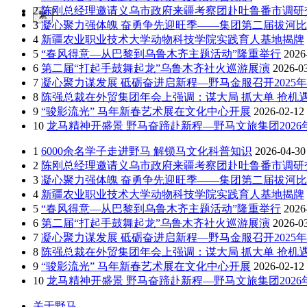
2
陈刚总经理邀请义乌市政府来疆考察团赴吐鲁番市调研
繁
3
凝心聚力强体魄 奋勇争先迎旺季——集团第二届拔河
4
新疆农业职业技术大学动物科技学院实践育人基地揭牌
5
“春风得意—从巴黎到乌鲁木齐主题活动”隆重举行
2026
6
第二届“打起手鼓舞起龙”乌鲁木齐社火巡游展演
2026-0
7
凝心聚力谋发展 砥砺奋进启新程—野马金服召开2025年
8
陈强总裁在外贸集团年会上强调：谋大局 抓大单 抢机遇
9
“骏影流光” 马年新春艺术展在文化中心开展
2026-02-12
10
龙马精神开盛景 野马奋蹄赴新程—野马文旅集团202
1
6000余名学子走进野马 解锁马文化科普知识
2026-04-30
2
陈刚总经理邀请义乌市政府来疆考察团赴吐鲁番市调研
3
凝心聚力强体魄 奋勇争先迎旺季——集团第二届拔河
4
新疆农业职业技术大学动物科技学院实践育人基地揭牌
5
“春风得意—从巴黎到乌鲁木齐主题活动”隆重举行
2026
6
第二届“打起手鼓舞起龙”乌鲁木齐社火巡游展演
2026-0
7
凝心聚力谋发展 砥砺奋进启新程—野马金服召开2025年
8
陈强总裁在外贸集团年会上强调：谋大局 抓大单 抢机遇
9
“骏影流光” 马年新春艺术展在文化中心开展
2026-02-12
10
龙马精神开盛景 野马奋蹄赴新程—野马文旅集团202
关于野马