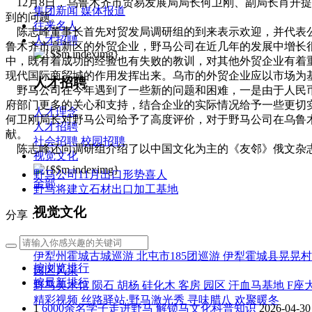
12月8日，乌鲁木齐市贸易发展局局长何卫刚、副局长肖开
集团新闻
媒体报道
到的问题。
往来名人
陈志峰董事长首先对贸发局调研组的到来表示欢迎，并代表公
人才招聘
鲁木齐市高新区的外贸企业，野马公司在近几年的发展中增长很
中，既有着成功的经验也有失败的教训，对其他外贸企业有着
现代国际商贸城的作用发挥出来。乌市的外贸企业应以市场为
人才招聘
野马公司在今年遇到了一些新的问题和困难，一是由于人民币
府部门更多的关心和支持，结合企业的实际情况给予一些更切
人才理念
何卫刚局长对野马公司给予了高度评价，对于野马公司在乌鲁
人才招聘
献。
社会招聘
校园招聘
陈志峰还向调研组介绍了以中国文化为主的《友邻》俄文杂志
视觉文化
野马公司11月出口形势喜人
全部
野马将建立石材出口加工基地
视觉文化
分享：
汗血马助力新疆文旅
伊犁州霍城古城巡游
北屯市185团巡游
伊犁霍城县晃晃村
按浏览排行
园区风采
按最新排行
野马美术馆
陨石
胡杨
硅化木
客房
园区
汗血马基地
F座
精彩视频
丝路驿站·野马激光秀
寻味腊八 欢聚暖冬
1
6000余名学子走进野马 解锁马文化科普知识
2026-04-30