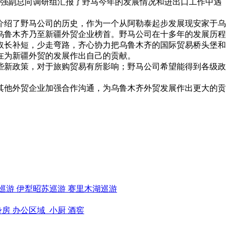
陈强副总向调研组汇报了野马今年的发展情况和进出口工作中遇
介绍了野马公司的历史，作为一个从阿勒泰起步发展现安家于乌
居乌鲁木齐乃至新疆外贸企业榜首。野马公司在十多年的发展历程
取长补短，少走弯路，齐心协力把乌鲁木齐的国际贸易桥头堡和
在为新疆外贸的发展作出自己的贡献。
些新政策，对于旅购贸易有所影响；野马公司希望能得到各级政
其他外贸企业加强合作沟通，为乌鲁木齐外贸发展作出更大的贡
巡游
伊犁昭苏巡游
赛里木湖巡游
身房
办公区域
小厨
酒窖