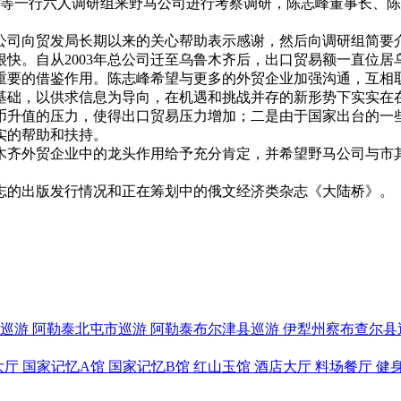
提等一行六人调研组来野马公司进行考察调研，陈志峰董事长、
司向贸发局长期以来的关心帮助表示感谢，然后向调研组简要
快。自从2003年总公司迁至乌鲁木齐后，出口贸易额一直位
重要的借鉴作用。陈志峰希望与更多的外贸企业加强沟通，互相
基础，以供求信息为导向，在机遇和挑战并存的新形势下实实在
升值的压力，使得出口贸易压力增加；二是由于国家出台的一
实的帮助和扶持。
木齐外贸企业中的龙头作用给予充分肯定，并希望野马公司与市
的出版发行情况和正在筹划中的俄文经济类杂志《大陆桥》。
巡游
阿勒泰北屯市巡游
阿勒泰布尔津县巡游
伊犁州察布查尔县
大厅
国家记忆A馆
国家记忆B馆
红山玉馆
酒店大厅
料场餐厅
健