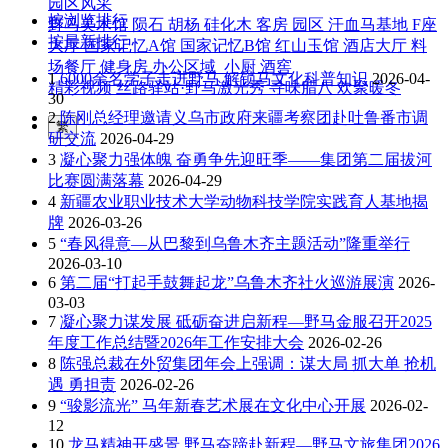
园区风采
按浏览排行
野马美术馆
陨石
胡杨
硅化木
客房
园区
汗血马基地
F座
按最新排行
大厅
国家记忆A馆
国家记忆B馆
红山玉馆
酒店大厅
料
场餐厅
健身房
办公区域
小厨
酒窖
1
6000余名学子走进野马 解锁马文化科普知识
2026-04-
精彩视频
丝路驿站·野马激光秀
寻味腊八 欢聚暖冬
30
2
陈刚总经理邀请义乌市政府来疆考察团赴吐鲁番市调
繁
研交流
2026-04-29
3
凝心聚力强体魄 奋勇争先迎旺季——集团第二届拔河
比赛圆满落幕
2026-04-29
4
新疆农业职业技术大学动物科技学院实践育人基地揭
牌
2026-03-26
5
“春风得意—从巴黎到乌鲁木齐主题活动”隆重举行
2026-03-10
6
第二届“打起手鼓舞起龙”乌鲁木齐社火巡游展演
2026-
03-03
7
凝心聚力谋发展 砥砺奋进启新程—野马金服召开2025
年度工作总结暨2026年工作安排大会
2026-02-26
8
陈强总裁在外贸集团年会上强调：谋大局 抓大单 抢机
遇 勇担责
2026-02-26
9
“骏影流光” 马年新春艺术展在文化中心开展
2026-02-
12
10
龙马精神开盛景 野马奋蹄赴新程—野马文旅集团2026