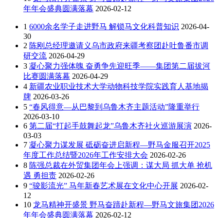
年年会盛典圆满落幕
2026-02-12
1
6000余名学子走进野马 解锁马文化科普知识
2026-04-
30
2
陈刚总经理邀请义乌市政府来疆考察团赴吐鲁番市调
研交流
2026-04-29
3
凝心聚力强体魄 奋勇争先迎旺季——集团第二届拔河
比赛圆满落幕
2026-04-29
4
新疆农业职业技术大学动物科技学院实践育人基地揭
牌
2026-03-26
5
“春风得意—从巴黎到乌鲁木齐主题活动”隆重举行
2026-03-10
6
第二届“打起手鼓舞起龙”乌鲁木齐社火巡游展演
2026-
03-03
7
凝心聚力谋发展 砥砺奋进启新程—野马金服召开2025
年度工作总结暨2026年工作安排大会
2026-02-26
8
陈强总裁在外贸集团年会上强调：谋大局 抓大单 抢机
遇 勇担责
2026-02-26
9
“骏影流光” 马年新春艺术展在文化中心开展
2026-02-
12
10
龙马精神开盛景 野马奋蹄赴新程—野马文旅集团2026
年年会盛典圆满落幕
2026-02-12