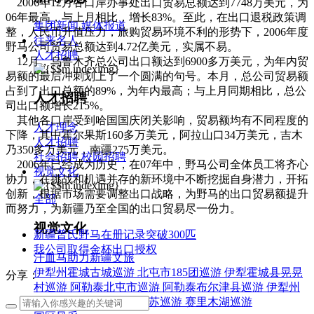
2006年12月各口岸办事处出口贸易总额达到7748万美元，为
06年最高，与上月相比，增长83%。至此，在出口退税政策调
集团新闻
媒体报道
整，人民币升值压力，旅购贸易环境不利的形势下，2006年度
往来名人
野马公司贸易总额达到4.72亿美元，实属不易。
人才招聘
12月，乌鲁木齐总公司出口额达到6900多万美元，为年内贸
易额的最后冲刺划上了一个圆满的句号。本月，总公司贸易额
占到了出口总额的89%，为年内最高；与上月同期相比，总公
人才招聘
司出口额增长215%。
其他各口岸受到哈国国庆闭关影响，贸易额均有不同程度的
人才理念
下降，其中霍尔果斯160多万美元，阿拉山口34万美元，吉木
人才招聘
乃350多万美元，南疆275万美元。
社会招聘
校园招聘
2006年已经成为历史，在07年中，野马公司全体员工将齐心
视觉文化
协力，在挑战和机遇并存的新环境中不断挖掘自身潜力，开拓
创新，根据市场需要调整出口战略，为野马的出口贸易额提升
全部
而努力，为新疆乃至全国的出口贸易尽一份力。
视觉文化
新疆普氏野马在册记录突破300匹
我公司取得金杯出口授权
汗血马助力新疆文旅
伊犁州霍城古城巡游
北屯市185团巡游
伊犁霍城县晃晃
分享：
村巡游
阿勒泰北屯市巡游
阿勒泰布尔津县巡游
伊犁州
察布查尔县巡游
伊犁昭苏巡游
赛里木湖巡游