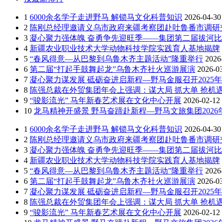
1
6000余名学子走进野马 解锁马文化科普知识
2026-04-30
2
陈刚总经理邀请义乌市政府来疆考察团赴吐鲁番市调研
3
凝心聚力强体魄 奋勇争先迎旺季——集团第二届拔河
4
新疆农业职业技术大学动物科技学院实践育人基地揭牌
5
“春风得意—从巴黎到乌鲁木齐主题活动”隆重举行
2026
6
第二届“打起手鼓舞起龙”乌鲁木齐社火巡游展演
2026-0
7
凝心聚力谋发展 砥砺奋进启新程—野马金服召开2025年
8
陈强总裁在外贸集团年会上强调：谋大局 抓大单 抢机遇
9
“骏影流光” 马年新春艺术展在文化中心开展
2026-02-12
10
龙马精神开盛景 野马奋蹄赴新程—野马文旅集团202
1
6000余名学子走进野马 解锁马文化科普知识
2026-04-30
2
陈刚总经理邀请义乌市政府来疆考察团赴吐鲁番市调研
3
凝心聚力强体魄 奋勇争先迎旺季——集团第二届拔河
4
新疆农业职业技术大学动物科技学院实践育人基地揭牌
5
“春风得意—从巴黎到乌鲁木齐主题活动”隆重举行
2026
6
第二届“打起手鼓舞起龙”乌鲁木齐社火巡游展演
2026-0
7
凝心聚力谋发展 砥砺奋进启新程—野马金服召开2025年
8
陈强总裁在外贸集团年会上强调：谋大局 抓大单 抢机遇
9
“骏影流光” 马年新春艺术展在文化中心开展
2026-02-12