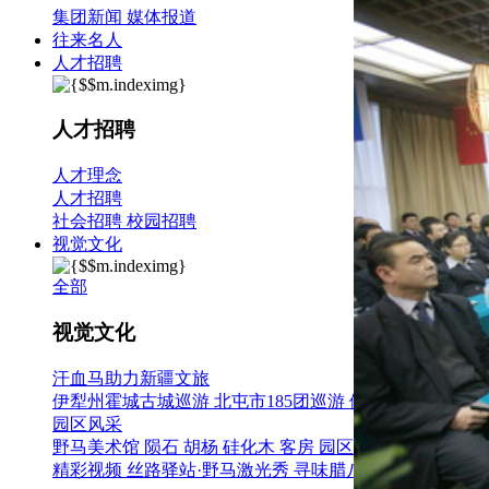
集团新闻
媒体报道
往来名人
人才招聘
人才招聘
人才理念
人才招聘
社会招聘
校园招聘
视觉文化
全部
视觉文化
汗血马助力新疆文旅
伊犁州霍城古城巡游
北屯市185团巡游
伊犁霍城县晃晃村
园区风采
野马美术馆
陨石
胡杨
硅化木
客房
园区
汗血马基地
F座
精彩视频
丝路驿站·野马激光秀
寻味腊八 欢聚暖冬