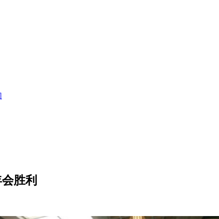
们
年会胜利