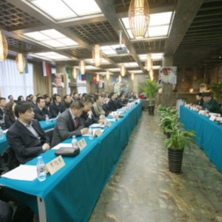
巡游
阿勒泰北屯市巡游
阿勒泰布尔津县巡游
伊犁州察布查尔县
大厅
国家记忆A馆
国家记忆B馆
红山玉馆
酒店大厅
料场餐厅
健