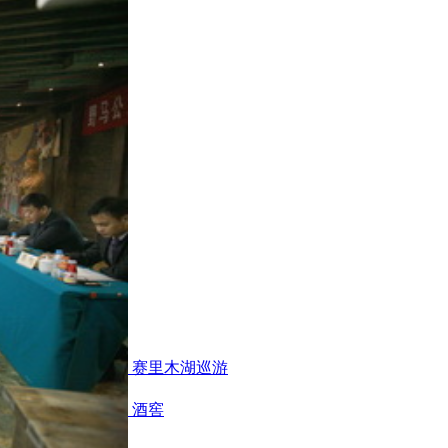
巡游
伊犁昭苏巡游
赛里木湖巡游
身房
办公区域
小厨
酒窖