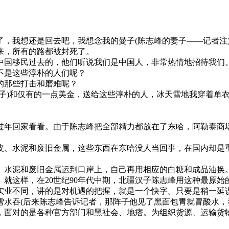
我想还是回去吧，我想念我的曼子(陈志峰的妻子——记者注)
来，所有的路都被封死了。
国移民过去的，他们听说我们是中国人，非常热情地招待我们。
不是这些淳朴的人们呢？
那些打击和磨难呢？
)和仅有的一点美金，送给这些淳朴的人，冰天雪地我穿着单衣
回家看看。由于陈志峰把全部精力都放在了东哈，阿勒泰商场
、水泥和废旧金属，这些东西在东哈没人当回事，在国内却是重
水泥和废旧金属运到口岸上，自己再用相应的白糖和成品油换。
就这样，在20世纪90年代中期，北疆汉子陈志峰用这种最原
业不同，讲的是对机遇的把握，就是一个快字。只要是稍一延误
水吞(后来陈志峰告诉记者，那阵子他见了黑面包胃就冒酸水，
面对的是各种官方部门和黑社会、地痞。为组织货源、运输货物