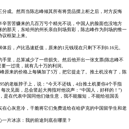
分成。然而当陈志峰倾其所有将货品摆上柜之后，对方反悔
辛苦苦赚来的几百万亏个精光不说，中国人的脸面也没地方
张的那天，东哈州的州长亲自到场剪彩，陈志峰作为到场的惟一
协议框架上来。
，卢比迅速贬值，原来的1元钱现在只剩下不到0.16元。
手里，总算减少了一些损失。然后他开出一张支票(陈志峰不
只要一过境，就有几十万的利润。
峰原来的价格上每辆加了5万，把它提走了。推土机没有了，陈
的老板脖子上，说：“今天不还钱，4台推土机要你4个手指
每次见面，总会竖起大拇指对他说声：“中国人，好样的！”)
，是在代表中国同他们做生意，我不能服短，不能给祖国丢
在心灰意冷，干脆将它们免费送给在哈萨克的中国留学生和老
心一片冰凉：我的前途到底在哪里？