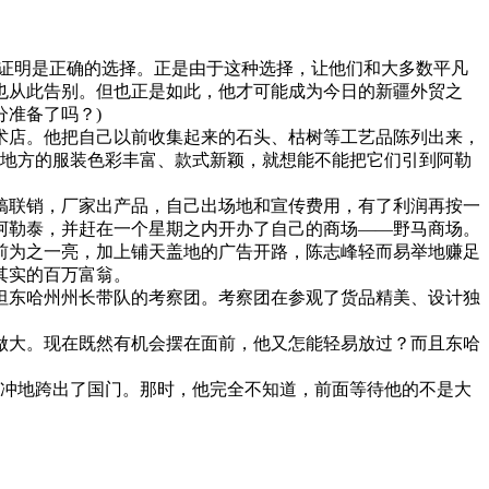
证明是正确的选择。正是由于这种选择，让他们和大多数平凡
也从此告别。但也正是如此，他才可能成为今日的新疆外贸之
准备了吗？)
店。他把自己以前收集起来的石头、枯树等工艺品陈列出来，
些地方的服装色彩丰富、款式新颖，就想能不能把它们引到阿勒
搞联销，厂家出产品，自己出场地和宣传费用，有了利润再按一
阿勒泰，并赶在一个星期之内开办了自己的商场——野马商场。
为之一亮，加上铺天盖地的广告开路，陈志峰轻而易举地赚足
其实的百万富翁。
坦东哈州州长带队的考察团。考察团在参观了货品精美、设计独
大。现在既然有机会摆在面前，他又怎能轻易放过？而且东哈
冲冲地跨出了国门。那时，他完全不知道，前面等待他的不是大