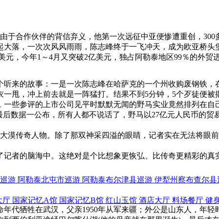
由于合作伙伴的背信弃义，他第一次远征中亚便惨遭重创，30
大落，一次次风风雨雨，陈志峰终于一飞冲天，成为欧亚桥头堡
美元，今年1～4月又突破2亿美元，独占阿勒泰地区99％的外贸
来的故事：一是一次陈志峰在哈萨克的一个州收购废钢铁，在
衣一甩，冲上前去就是一阵猛打。结果不到5分钟，5个歹徒便被
一些参评的上市公司见平时默默无闻的野马实业竟然排列在自
最后数据一公布，所有人都不说话了，野马以27亿元人民币的贸
的大漠传奇人物。除了那双神采四溢的眼睛，记者实在无法将眼
记者的脑海中。这绝对是个比想象更恢弘、比传奇更精彩的真
巡游
阿勒泰北屯市巡游
阿勒泰布尔津县巡游
伊犁州察布查尔县
大厅
国家记忆A馆
国家记忆B馆
红山玉馆
酒店大厅
料场餐厅
健
代牺牲在武汉，父亲1950年从军来疆；外公是山东人，年轻