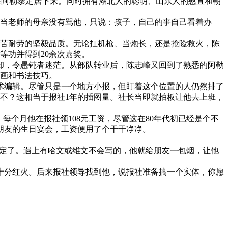
在阿勒泰定居下来。同时拥有湖北人的聪明、山东人的憨直和朝
。当老师的母亲没有骂他，只说：孩子，自己的事自己看着办
苦耐劳的坚毅品质。无论扛机枪、当炮长，还是抢险救火，陈
等功并得到20余次嘉奖。
，令愚钝者迷茫。从部队转业后，陈志峰又回到了熟悉的阿勒
绘画和书法技巧。
编辑。尽管只是一个地方小报，但盯着这个位置的人仍然排了
行不？这相当于报社1年的插图量。社长当即就拍板让他去上班，
个月他在报社领108元工资，尽管这在80年代初已经是个不
朋友的生日宴会，工资便用了个干干净净。
搞定了。遇上有哈文或维文不会写的，他就给朋友一包烟，让他
分红火。后来报社领导找到他，说报社准备搞一个实体，你愿