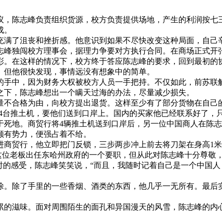
，陈志峰负责组织货源，校方负责提供场地，产生的利润按七三
成。
满了沮丧和挫折感。他意识到如果不尽快改变这种局面，自己辛
志峰独闯校方理事会，据理力争要对方执行合同。在商场正式开
彩。在这样的情况下，校方终于答应陈志峰的要求，回到最初的
但他很快发现，事情远没有想象中的简单。
中，因为财务大权被校方人员一手把持。不仅如此，前苏联解体后
下，陈志峰想出一个瞒天过海的办法，尽量减少损失。
合格为由，向校方提出退货。这样至少有了部分货物在自己的
了4台推土机，要他们送到口岸上。国内的买家他已经联系好了，
地。商贸行将4辆推土机送到口岸后，另一位中国商人在陈志
颇有势力，便强占着不给。
贸行，他立即把门反锁，三步两步冲上前去将刀架在身高1米95
这位老板出任东哈州政府的一个要职，但从此对陈志峰十分尊敬，
的感受，陈志峰笑笑说，“而且，我随时记着自己是一个中国人
。除了手里的一些香烟、酒类的东西，他几乎一无所有。最后实
累的滋味。面对周围陌生的面孔和异国漫天的风雪，陈志峰的内