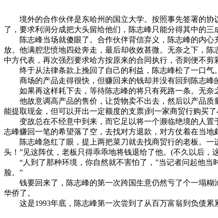
境外的合作伙伴是东哈州的国立大学。按照事先签署的协议
了，要求利润分成把大头留给他们，陈志峰只能分得其中的三
陈志峰当场就傻眼了。合作伙伴背信弃义，陈志峰的内心充
放。他满腔悲愤地四处奔走，最后却收效甚微。无奈之下，陈
中方代表，再次强烈要求哈方按原来的合同执行，否则便不剪
终于从法律条款上挽回了自己的利益，陈志峰松了一口气。
商场的产品走得很快，但赚回来的钱却并没有回到陈志峰的手
如果再这样耗下去，等待陈志峰的将只有死路一条。无奈之
他故意调高产品的售价，让货物卖不出去，然后以产品质量不
能提取现金，但可以开出一定额度的支票)到一家商贸行购买
变故总在不经意中到来，而它足以将一个濒临绝境的人置于死
志峰赚回一笔的希望落了空，去找对方退款，对方仗着在当地
陈志峰急红了眼，提上两把菜刀就去找商贸行的老板。一进商
头！”见这阵仗，老板只得乖乖地将钱退给了他。(不久以后，
“人到了那种环境，你自然就不害怕了，”当记者问起他当时
脸。”
钱要回来了，陈志峰的第一次跨国生意仍然亏了个一塌糊涂
华侨了。
这是1993年底，陈志峰第一次尝到了从百万富翁到负债累