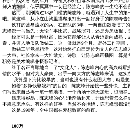
在那个战火纷飞的年月，外祖父和外祖母从南漠河出发一路流
鲜人的细腻，似乎冥冥中一切已经注定，陈志峰的一生绝不会
繁
然而，刚刚跨过18岁门槛的陈志峰，就遇到了人生中的第一
吧。就这样，从小在山沟里摸爬滚打出一副好身手的陈志峰告
铁打的营盘流水的兵。在部队的3年，一向自由散漫惯了的陈
志峰都一马当先；无论军事比武、战略演习，还是办黑板报，陈
经历可以是一种财富，因为它能够让人从青涩走向成熟，从
泰，并进入地质队做钻工。这一做就是9个月。野外工作期间
做钻工毕竟是粗活，这对始终把自己定位为文人的陈志峰来
一大串。社长拿来一大堆散文、诗歌，让陈志峰画插图，算是考
职务是美术编辑兼摄影记者。
终于名正言顺地当上了“文化人”，陈志峰内心的高兴就甭提了
错的水平，但对为人豪爽、出手一向大方的陈志峰来说，这实
“我算是下海比较早的，当时也没有什么宏图大志，就是想
抱着“多挣钱娶媳妇”的目的，陈志峰开始接一些外快。主要是
们写出来自己再一笔一笔地描。一个商场干20天加班，也能挣上7
钱来得容易，陈志峰的心思渐渐活起来，开始想着怎么挣更
不愿意来承头。有这样的好事，当然不会拒绝，陈志峰想都没
这是1990年，全中国都在梦想致富的前夜。
100万