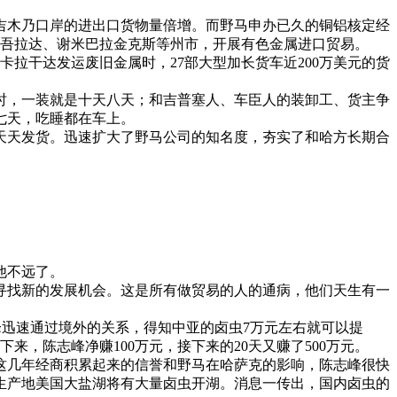
吉木乃口岸的进出口货物量倍增。而野马申办已久的铜铝核定经
巴吾拉达、谢米巴拉金克斯等州市，开展有色金属进口贸易。
拉干达发运废旧金属时，27部大型加长货车近200万美元的货
时，一装就是十天八天；和吉普塞人、车臣人的装卸工、货主争
七天，吃睡都在车上。
天发货。迅速扩大了野马公司的知名度，夯实了和哈方长期合
他不远了。
寻找新的发展机会。这是所有做贸易的人的通病，他们天生有一
迅速通过境外的关系，得知中亚的卤虫7万元左右就可以提
，陈志峰净赚100万元，接下来的20天又赚了500万元。
几年经商积累起来的信誉和野马在哈萨克的影响，陈志峰很快
生产地美国大盐湖将有大量卤虫开湖。消息一传出，国内卤虫的