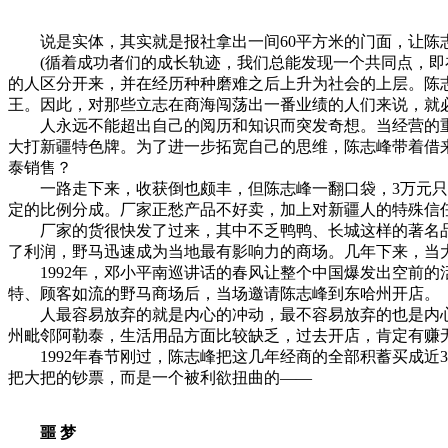
说是实体，其实就是报社拿出一间60平方米的门面，让陈
(循着成功者们的成长轨迹，我们总能发现一个共同点，即在
的人区分开来，并在经历种种磨难之后上升为社会的上层。陈
王。因此，对那些立志在商海闯荡出一番业绩的人们来说，就
人永远不能超出自己的阅历和知识而突发奇想。当经营的重
大打新疆特色牌。为了进一步拓宽自己的思维，陈志峰带着借
泰销售？
一路走下来，收获倒也颇丰，但陈志峰一翻口袋，3万元只剩
定的比例分成。厂家正愁产品不好卖，加上对新疆人的特殊信
厂家的货很快发了过来，其中不乏鸭鸭、长城这样的著名品
了利润，野马迅速成为当地最有影响力的商场。几年下来，当
1992年，邓小平南巡讲话的春风让整个中国爆发出空前的
特、顾客如流的野马商场后，当场邀请陈志峰到东哈州开店。
人最容易放弃的就是内心的冲动，最不容易放弃的也是内心
州毗邻阿勒泰，生活用品方面比较缺乏，过去开店，肯定有赚
1992年春节刚过，陈志峰把这几年经商的全部积蓄买成近3
把大把的钞票，而是一个被利欲扭曲的——
噩 梦