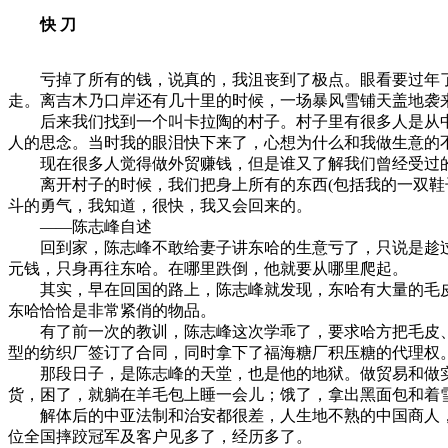
快 刀
亏掉了所有的钱，说真的，我沮丧到了极点。眼看要过年了，
走。离吉木乃口岸还有几十里的时候，一场暴风雪铺天盖地袭
后来我们找到一个叫卡拉陶的村子。村子里有很多人是从中
人的思念。当时我的眼泪快下来了，心想为什么和我做生意的
现在很多人觉得做外贸赚钱，但是谁又了解我们曾经受过的
离开村子的时候，我们把身上所有的东西(包括我的一双鞋子
斗的勇气，我知道，很快，我又会回来的。
——陈志峰自述
回到家，陈志峰不敢给妻子讲东哈的生意亏了，只说是趁过年
元钱，只身再往东哈。在哪里跌倒，他就要从哪里爬起。
其实，早在回国的路上，陈志峰就发现，东哈有大量的毛皮
东哈恰恰是非常紧俏的物品。
有了前一次的教训，陈志峰这次学乖了，要求哈方把毛皮、
型的纺织厂签订了合同，同时拿下了福海糖厂积压糖的代理权。
那段日子，是陈志峰的天堂，也是他的地狱。做贸易和做实
货，困了，就躺在羊毛包上睡一会儿；饿了，拿出黑面包和着雪
解体后的中亚法制和治安都很差，人生地不熟的中国商人，
位全国摔跤冠军及客户见多了，经历多了。