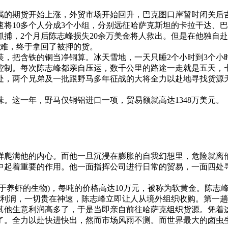
属的期货开始上涨，外贸市场开始回升，巴克图口岸暂时闭关后
将10多个人分成3个小组，分别远征哈萨克斯坦的卡拉干达、
2个月后陈志峰损失20余万美金将人救出。但是在他独自赴卡
磨难，终于拿回了被押的货。
把含铁的铜当净铜算。冰天雪地，一天只睡2个小时到3个小
控制。每次陈志峰都亲自压运，数千公里的路途一走就是五天，
，两个兄弟及一批跟野马多年征战的大将全力以赴地寻找货源天
。这一年，野马仅铜铝进口一项，贸易额就高达1348万美元。
爬满他的内心。而他一旦沉浸在膨胀的自我幻想里，危险就离
中起着重要的作用。他一面指挥公司进行日常的贸易，一面四处
。
养虾的生物)，每吨的价格高达10万元，被称为软黄金。陈志峰
润，一切贵在神速，陈志峰立即让人从境外组织收购。第一趟下来
他生意利润高多了，于是当即亲自前往哈萨克组织货源。凭着这
了。全力以赴快进快出，然而市场风雨不测。而世界最大的卤虫