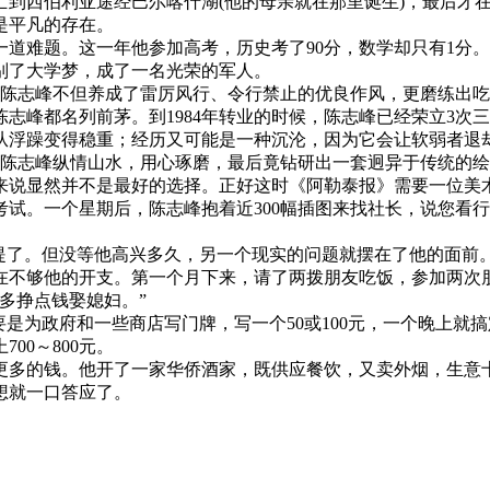
亡到西伯利亚途经巴尔喀什湖(他的母亲就在那里诞生)，最后才
是平凡的存在。
道难题。这一年他参加高考，历史考了90分，数学却只有1分
别了大学梦，成了一名光荣的军人。
志峰不但养成了雷厉风行、令行禁止的优良作风，更磨练出吃
志峰都名列前茅。到1984年转业的时候，陈志峰已经荣立3次三
浮躁变得稳重；经历又可能是一种沉沦，因为它会让软弱者退却
，陈志峰纵情山水，用心琢磨，最后竟钻研出一套迥异于传统的
说显然并不是最好的选择。正好这时《阿勒泰报》需要一位美术
试。一个星期后，陈志峰抱着近300幅插图来找社长，说您看
。但没等他高兴多久，另一个现实的问题就摆在了他的面前。每
在不够他的开支。第一个月下来，请了两拨朋友吃饭，参加两次
多挣点钱娶媳妇。”
为政府和一些商店写门牌，写一个50或100元，一个晚上就
00～800元。
多的钱。他开了一家华侨酒家，既供应餐饮，又卖外烟，生意十
想就一口答应了。