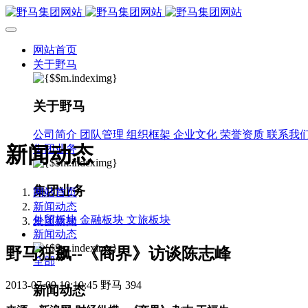
网站首页
关于野马
关于野马
公司简介
团队管理
组织框架
企业文化
荣誉资质
联系我
新闻动态
集团业务
集团业务
网站首页
新闻动态
外贸板块
金融板块
文旅板块
集团新闻
新闻动态
野马狂飙--《商界》访谈陈志峰
全部
2013-07-09 10:10:45
野马
394
新闻动态