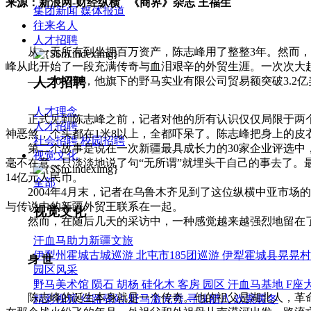
来源：新浪网-财经纵横 《商界》杂志 王福生
集团新闻
媒体报道
往来名人
人才招聘
从一无所有到坐拥百万资产，陈志峰用了整整3年。然而，
峰从此开始了一段充满传奇与血泪艰辛的外贸生涯。一次次大起
——2003年，他旗下的野马实业有限公司贸易额突破3.2亿
人才招聘
人才理念
正式见到陈志峰之前，记者对他的所有认识仅仅局限于两个听
人才招聘
神恶煞，个头都在1米8以上，全都吓呆了。陈志峰把身上的皮
社会招聘
校园招聘
第二个故事是说在一次新疆最具成长力的30家企业评选中，
视觉文化
毫不在意，只淡淡地说了句“无所谓”就埋头干自己的事去了。
14亿元人民币。
全部
2004年4月末，记者在乌鲁木齐见到了这位纵横中亚市场
与传说中的新疆外贸王联系在一起。
视觉文化
然而，在随后几天的采访中，一种感觉越来越强烈地留在了
汗血马助力新疆文旅
伊犁州霍城古城巡游
北屯市185团巡游
伊犁霍城县晃晃村
身 世
园区风采
野马美术馆
陨石
胡杨
硅化木
客房
园区
汗血马基地
F座
陈志峰的诞生本身就是一个传奇。他的祖父是湖北人，革命年
精彩视频
丝路驿站·野马激光秀
寻味腊八 欢聚暖冬