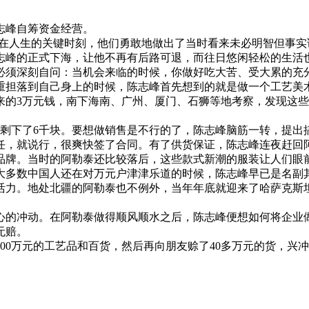
志峰自筹资金经营。
人生的关键时刻，他们勇敢地做出了当时看来未必明智但事实
志峰的正式下海，让他不再有后路可退，而往日悠闲轻松的生活
必须深刻自问：当机会来临的时候，你做好吃大苦、受大累的充分
担落到自己身上的时候，陈志峰首先想到的就是做一个工艺美术
来的3万元钱，南下海南、广州、厦门、石狮等地考察，发现这
下了6千块。要想做销售是不行的了，陈志峰脑筋一转，提出
任，就说行，很爽快签了合同。有了供货保证，陈志峰连夜赶回
牌。当时的阿勒泰还比较落后，这些款式新潮的服装让人们眼前
大多数中国人还在对万元户津津乐道的时候，陈志峰早已是名副
活力。地处北疆的阿勒泰也不例外，当年年底就迎来了哈萨克斯
的冲动。在阿勒泰做得顺风顺水之后，陈志峰便想如何将企业做
无赔。
00万元的工艺品和百货，然后再向朋友赊了40多万元的货，兴