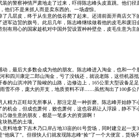
的警察神情严肃地走了过来，吓得陈志峰头皮直跳。他们径直
来，他们不是来抓人而是卖东西的。一场虚惊。
几层皮，终于从生意的低谷爬了起来。还清前面开商店欠下的朋
进军边贸的旗号。此后几年，陈志峰继续做着他的皮毛和废旧
些别有用心的国家趁机对中国外贸设置种种壁垒，皮毛生意为主
动，最后大多数会成为他的朋友。陈志峰进入淘金，也和一个朋
曲河和四川康定二郎山淘金，亏了没钱还，就说老陈，这些机器
春的山洪冲跨了险峻的山路，边修边上，165公里大型设备足足
，雨雪不停，庞大的开支，地质资料不详……虽然淘出了100多
人精力正旺却无所事从，那注定是一种折磨。陈志峰开始静下
的机会，但成也萧何，败也萧何，这也容易让人浮躁，静不下心
自己做生意的朋友，都是一笔多大的资源啊！
这块熟悉的土壤。
意料地拿下吉木乃口岸占地33亩的01号货场，同时建立起一支
“他疯了”。但很快人们就发现陈志峰“捡”了一个大便宜，货场