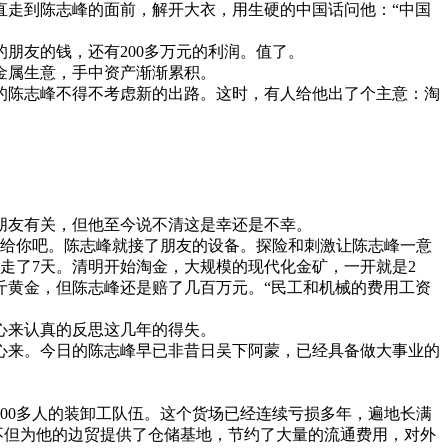
走到陈志峰的面前，解开大衣，用生硬的中国话问他：“中国
友的钱，还有200多万元的利润。值了。
金属生意，手中资产渐渐累积。
的陈志峰不得不考虑新的出路。这时，有人给他出了个主意：淘
友有关，但他至今说不清这是幸还是不幸。
抵给你吧。陈志峰就接了朋友的设备。探险和刺激让陈志峰一意
走了7天。清明开始淘金，大规模的现代化金矿，一开就是2
公斤黄金，但陈志峰还是赔了几百万元。“民工和机械的费用工资
心来认真的反思这几年的得失。
来。今日的陈志峰早已非昔日吴下阿蒙，已经具备做大事业的
300多人的装卸工队伍。这个货场已经连续亏损多年，遍地长满
不但为他的边贸提供了仓储基地，节约了大量的流通费用，对外