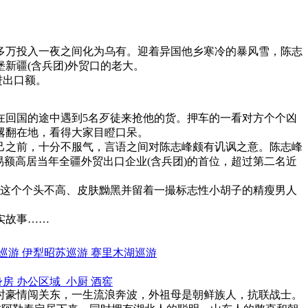
0多万投入一夜之间化为乌有。迎着异国他乡寒冷的暴风雪，陈志
新疆(含兵团)外贸口的老大。
进出口额。
回国的途中遇到5名歹徒来抢他的货。押车的一看对方个个凶
撂翻在地，看得大家目瞪口呆。
己之前，十分不服气，言语之间对陈志峰颇有讥讽之意。陈志峰
易额高居当年全疆外贸出口企业(含兵团)的首位，超过第二名近
前这个个头不高、皮肤黝黑并留着一撮标志性小胡子的精瘦男人
实故事……
巡游
伊犁昭苏巡游
赛里木湖巡游
身房
办公区域
小厨
酒窖
时豪情闯关东，一生流浪奔波，外祖母是朝鲜族人，抗联战士。