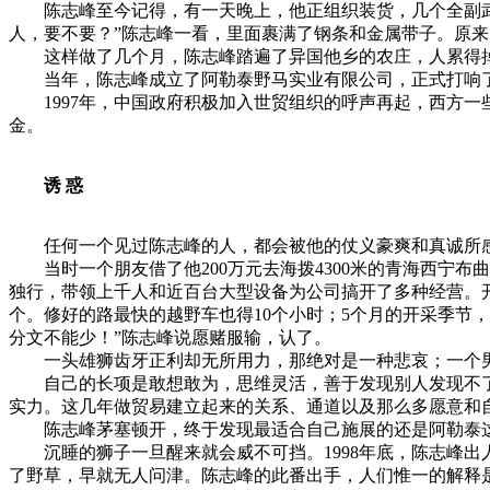
陈志峰至今记得，有一天晚上，他正组织装货，几个全副武装
人，要不要？”陈志峰一看，里面裹满了钢条和金属带子。原
这样做了几个月，陈志峰踏遍了异国他乡的农庄，人累得掉了
当年，陈志峰成立了阿勒泰野马实业有限公司，正式打响了
1997年，中国政府积极加入世贸组织的呼声再起，西方一
金。
诱 惑
任何一个见过陈志峰的人，都会被他的仗义豪爽和真诚所感
当时一个朋友借了他200万元去海拨4300米的青海西宁布
独行，带领上千人和近百台大型设备为公司搞开了多种经营。开
个。修好的路最快的越野车也得10个小时；5个月的开采季节
分文不能少！”陈志峰说愿赌服输，认了。
一头雄狮齿牙正利却无所用力，那绝对是一种悲哀；一个男
自己的长项是敢想敢为，思维灵活，善于发现别人发现不了
实力。这几年做贸易建立起来的关系、通道以及那么多愿意和
陈志峰茅塞顿开，终于发现最适合自己施展的还是阿勒泰
沉睡的狮子一旦醒来就会威不可挡。1998年底，陈志峰出人
了野草，早就无人问津。陈志峰的此番出手，人们惟一的解释是