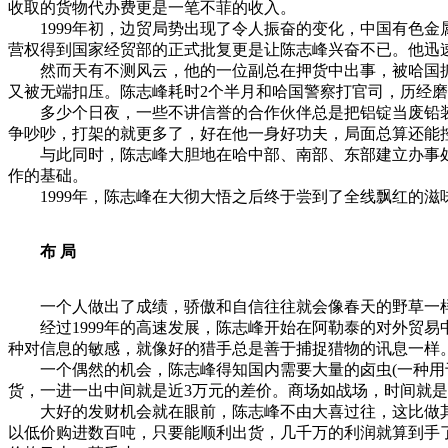
收取的货物代办费更是一笔不菲的收入。
1999年初，边贸局势出现了令人振奋的变化，中国有色金
营权得到国家经贸部的正式批复更是让陈志峰兴奋不已。他迅速
然而天有不测风云，他的一位副总在押货中出事，被哈国抓捕，
又被无端扣压。陈志峰耗时2个半月和哈国警察打官司，历经
多少个日夜，一些不讲信誉的合作伙伴总是把铝锭当废铅装，
争吵吵，打架的就更多了，好在他一身好功夫，局面总算还能
与此同时，陈志峰大胆地在哈中部、南部、东部建立办事处
作的基础。
1999年，陈志峰在大彻大悟之后终于尝到了全线飘红的滋味
布 局
一个人做出了成绩，骄傲和自信往往就会像春天的野草一样
经过1999年的高速发展，陈志峰开始在阿勒泰的对外贸易
种对信息的敏感，就像好的猎手总是善于捕捉猎物的讯息一样
一个偶然的机会，陈志峰得知国内需要大量的卤虫(一种用于
货，一进一出中间就是近3万元的差价。商场如战场，时间就是利
大好的发财机会就在眼前，陈志峰不由大喜过往，这比做其
以低价购进数百吨，只要能顺利出货，几千万的利润就算到手