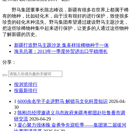
野马集团董事长陈志峰说，新疆有很多在世界上都属于稀
有的物种，比如硅化木，由于没有很好的进行保护，致使很多
珍贵的硅化木种流失。野马集团希望通过建设野马主题沙龙，
把这些珍稀物种集中起来进行保护，让更多的人通过这些物种
了解新疆的历史。
新疆打造野马主题沙龙 集多样珍稀物种于一体
海关总署：2013年一季度外贸进出口平稳增长
分享：
按浏览排行
按最新排行
1
6000余名学子走进野马 解锁马文化科普知识
2026-04-
30
2
陈刚总经理邀请义乌市政府来疆考察团赴吐鲁番市调
研交流
2026-04-29
3
凝心聚力强体魄 奋勇争先迎旺季——集团第二届拔河