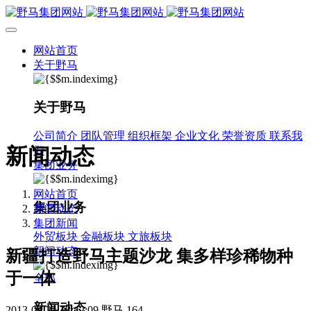
网站首页
关于野马
关于野马
公司简介
团队管理
组织框架
企业文化
荣誉资质
联系我
新闻动态
们
集团业务
网站首页
集团业务
新闻动态
集团新闻
外贸板块
金融板块
文旅板块
新闻动态
新疆打造野马主题沙龙 集多样珍稀物种
于一体
全部
新闻动态
2013-04-24 18:42:09
野马
164