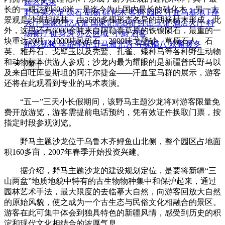
园区风采
长的一根达到40.6米，是迄今为止国内最长的硅化木；另一大
野马美术馆
陨石
胡杨
硅化木
客房
园区
汗血马基地
F座
景观是沙漠胡杨林，由2600多棵形态各异的胡杨枯木形成。此
大厅
国家记忆A馆
国家记忆B馆
红山玉馆
酒店大厅
料
外，这里还有6000余吨来自阿勒泰草原的铁镍陨石，最重的一
场餐厅
健身房
办公区域
小厨
酒窖
块重达20吨；1000吨风砾石、2000吨戈壁砂、草原石人、石
精彩视频
丝路驿站·野马激光秀
寻味腊八 欢聚暖冬
英、雅丹石、戈壁玉以及秃鹫、孔雀、矮种马等各种野生动物
和动物标本供游人参观；沙龙内最为耀眼的是新疆普氏野马以
繁
及来自吐库曼斯坦的阿汗尔捷金——汗血宝马群的展示，游客
还将在此观看到专业的马术表演。
“五一”三天小长假期间，该野马主题沙龙将对游客限量免
费开放游览，游客需提前电话预约，凭有效证件换取门票，按
指定时段参观浏览。
野马主题沙龙位于乌鲁木齐鲤鱼山北侧，整个园区占地面
积160多亩，2007年春季开始投资兴建。
据介绍，野马主题沙龙的建设规划定位，是要将新疆“三
山两盆”地质地貌中特有的古生物物种集中和保护起来，通过
园林艺术手法，最大限度的去临摹大自然，向游客回放大自然
的原始风貌，使之成为一个古生态与民俗文化相融合的景区。
游客在此可集中体会到独具特色的新疆风情，感受到历史的积
淀和现代文化相结合的浓厚气息。