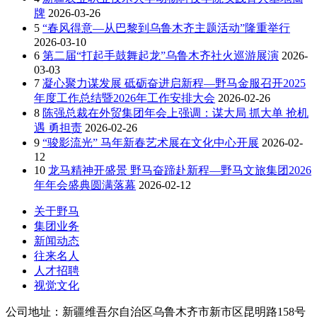
牌
2026-03-26
5
“春风得意—从巴黎到乌鲁木齐主题活动”隆重举行
2026-03-10
6
第二届“打起手鼓舞起龙”乌鲁木齐社火巡游展演
2026-
03-03
7
凝心聚力谋发展 砥砺奋进启新程—野马金服召开2025
年度工作总结暨2026年工作安排大会
2026-02-26
8
陈强总裁在外贸集团年会上强调：谋大局 抓大单 抢机
遇 勇担责
2026-02-26
9
“骏影流光” 马年新春艺术展在文化中心开展
2026-02-
12
10
龙马精神开盛景 野马奋蹄赴新程—野马文旅集团2026
年年会盛典圆满落幕
2026-02-12
关于野马
集团业务
新闻动态
往来名人
人才招聘
视觉文化
公司地址：新疆维吾尔自治区乌鲁木齐市新市区昆明路158号