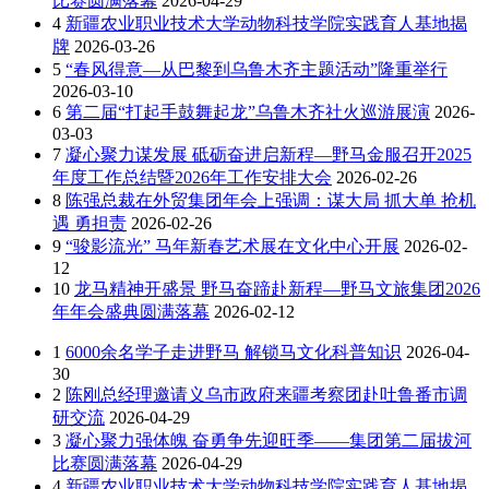
比赛圆满落幕
2026-04-29
4
新疆农业职业技术大学动物科技学院实践育人基地揭
牌
2026-03-26
5
“春风得意—从巴黎到乌鲁木齐主题活动”隆重举行
2026-03-10
6
第二届“打起手鼓舞起龙”乌鲁木齐社火巡游展演
2026-
03-03
7
凝心聚力谋发展 砥砺奋进启新程—野马金服召开2025
年度工作总结暨2026年工作安排大会
2026-02-26
8
陈强总裁在外贸集团年会上强调：谋大局 抓大单 抢机
遇 勇担责
2026-02-26
9
“骏影流光” 马年新春艺术展在文化中心开展
2026-02-
12
10
龙马精神开盛景 野马奋蹄赴新程—野马文旅集团2026
年年会盛典圆满落幕
2026-02-12
1
6000余名学子走进野马 解锁马文化科普知识
2026-04-
30
2
陈刚总经理邀请义乌市政府来疆考察团赴吐鲁番市调
研交流
2026-04-29
3
凝心聚力强体魄 奋勇争先迎旺季——集团第二届拔河
比赛圆满落幕
2026-04-29
4
新疆农业职业技术大学动物科技学院实践育人基地揭