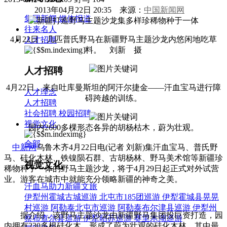
2013年04月22日 20:35 来源：
中国新闻网
集团新闻
媒体报道
往来名人
4月22日，几匹普氏野马在新疆野马主题沙龙内悠闲地吃草
人才招聘
料。 刘新 摄
人才招聘
4月22日，来自吐库曼斯坦的阿汗尔捷金——汗血宝马进行障
人才理念
碍跨越的训练。
人才招聘
社会招聘
校园招聘
视觉文化
园内2600多棵形态各异的胡杨枯木，蔚为壮观。
全部
中新网
乌鲁木齐4月22日电(记者 刘新)集汗血宝马、普氏野
马、硅化木林、铁镍陨石群、古胡杨林、野马美术馆等新疆珍
视觉文化
稀物种于一体的野马主题沙龙，将于4月29日起正式对外试营
业。游客在城市中就能充分领略新疆的神奇之美。
汗血马助力新疆文旅
伊犁州霍城古城巡游
北屯市185团巡游
伊犁霍城县晃晃
村巡游
阿勒泰北屯市巡游
阿勒泰布尔津县巡游
伊犁州
据介绍，该野马主题沙龙由新疆野马集团投巨资打造，园
察布查尔县巡游
伊犁昭苏巡游
赛里木湖巡游
内拥有230多根硅化木，形成了蔚为壮观的硅化木林，其中最