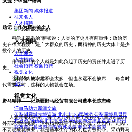
来源： 中国广播网
集团新闻
媒体报道
往来名人
人才招聘
题记： 作为精神的个人
科学史家乔治?萨顿说：人类的历史具有两重性：政治历
人才招聘
史在很大程度上是广大群众的历史，而精神的历史大体上是少
数个人的历史。
人才理念
人才招聘
作为精神的个人就是如此负起了历史的责任并走进了历
社会招聘
校园招聘
史。
视觉文化
这样的人物永远不会太多，但也永远不会缺席——每当时
全部
代需要之时，这样的人物就会在场。
视觉文化
野马精神——记新疆野马经贸有限公司董事长陈志峰
汗血马助力新疆文旅
伊犁州霍城古城巡游
北屯市185团巡游
伊犁霍城县晃晃
人是需要精神的。每个人只有具备了精神的力量才能战胜
村巡游
阿勒泰北屯市巡游
阿勒泰布尔津县巡游
伊犁州
外部环境的挑战。没有精神就等于没有灵魂，犹如行尸走肉，
察布查尔县巡游
伊犁昭苏巡游
赛里木湖巡游
不要说成就事业，就是基本生存的权利也要被剥夺。采访野马