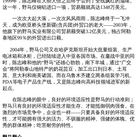
1999年，陈志峰在大彻大悟之后终于尝到了全线飘红的滋味。
这一年，野马仅铜铝进口一项，贸易额就高达1348万美元。
一次次大起大落，一次次风风雨雨，陈志峰终于一飞冲
天，成为欧亚桥头堡新疆(含兵团)外贸口的老大——2003年，
他旗下的野马实业有限公司贸易额突破3.2亿美元，独占阿勒
泰地区99％的外贸进出口额。
2004年，野马公司又在哈萨克斯坦开始大批量组装、生产
电冰箱和冰柜，已经陆续进入中亚各国市场。在鏖战中亚的同
时，陈志峰和他的“野马”还雄心勃勃，南下羊城，通过“广交
会”将阿勒泰山地特产的奶花芸豆，加工出口到日本、土耳
其、意大利和南美诸国。而在乌鲁木齐建立两条组装学习机、
PDA等电子产品生产线，又是陈志峰向高科技领域进军的新
起点。
在陈志峰的眼中，良好的环境适应性是野马的行动准则；
野马只有良好的环境适应性才能生存、才能抵御弱肉强食。在
激烈的市场竞争中，企业也一样——只要具备良好的环境适应
性，才可能拥有强大的活力、不驯服的精神、强健的体魄、优
秀的群体精神；吃苦耐劳的特性。