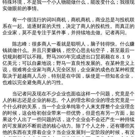
特殊环境，不是我一个小人物能做什么，能改变什么；我很现
实做眼前的事情。
有一个很流行的词叫商机，商机商机，商业总是与投机联
系在一起。追逐财富的天性，决定了商人的投机性。而真正的
企业家，莫不是专注于某件事，并持续地去做。记者再问。
陈志峰：很多商人一看就是聪明人，脑子转得快。什么赚
钱就做什么。并且只要赚钱，挖空心思去钻空子，甚至最后一
切规则都可以不顾。野马2005年完成进出口贸易额在８.１９
亿美元；可以自豪地说；野马一直良性发展的。在某种意义上
说，很难将企业家与商人完全区别，企业家的成色在某种程度
取决于超越商人几分，特别是在中国，纵使是一些知名企业，
也难以完全避免商人的习性。
当记者问及现在不少企业也面临这样一个问题，究竟是个
人的标志还是企业的标志。个人的理念和企业的理念究竟是一
个什么样的关系，当一个企业单纯靠个人来支撑整个企业理念
的时候，这会给初创业带来一些优势，但是也有另一方面，如
果这个人出了一些问题的话，这个企业会不会还产生一种持续
的可发展的不断前进的核心动力。除了个人之外，还有哪些其
他的东西在支撑着企业？当企业发展到一定阶段的时候，有没