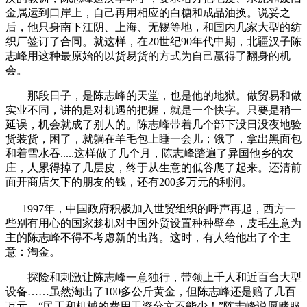
金属运到口岸上，自己再用相应的白糖和成品油换。说妥之
后，他只身南下江阴、上海、无锡等地，和国内几家大型的纺
织厂签订了合同。就这样，在20世纪90年代中期，北疆汉子陈
志峰用这种最原始的以货易货的方式为自己赢得了翻身的机
会。
那段日子，是陈志峰的天堂，也是他的地狱。做贸易和做
实业不同，讲的是对机遇的把握，就是一个快字。只要是稍一
延误，机会就成了别人的。陈志峰带着几个部下没日没夜地验
货装货，困了，就躺在羊毛包上睡一会儿；饿了，拿出黑面包
和着雪水吞.....这样做了几个月，陈志峰踏遍了异国他乡的农
庄，人累得掉了几层皮，终于从生意的低谷爬了起来。还清前
面开商店欠下的朋友的钱，还有200多万元的利润。
1997年，中国政府积极加入世贸组织的呼声再起，西方一
些别有用心的国家趁机对中国外贸设置种种壁垒，皮毛生意为
主的陈志峰不得不考虑新的出路。这时，有人给他出了个主
意：淘金。
探险和刺激让陈志峰一意独行，带领上千人和近百台大型
设备……虽然淘出了100多公斤黄金，但陈志峰还是赔了几百
万元。“民工和机械的费用工资分文不能少！”陈志峰说愿赌服