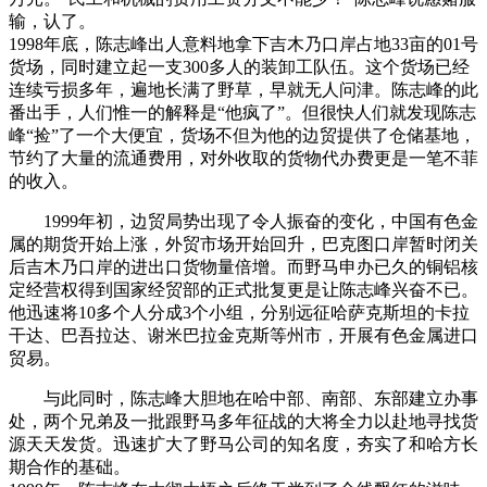
输，认了。
1998年底，陈志峰出人意料地拿下吉木乃口岸占地33亩的01号
货场，同时建立起一支300多人的装卸工队伍。这个货场已经
连续亏损多年，遍地长满了野草，早就无人问津。陈志峰的此
番出手，人们惟一的解释是“他疯了”。但很快人们就发现陈志
峰“捡”了一个大便宜，货场不但为他的边贸提供了仓储基地，
节约了大量的流通费用，对外收取的货物代办费更是一笔不菲
的收入。
1999年初，边贸局势出现了令人振奋的变化，中国有色金
属的期货开始上涨，外贸市场开始回升，巴克图口岸暂时闭关
后吉木乃口岸的进出口货物量倍增。而野马申办已久的铜铝核
定经营权得到国家经贸部的正式批复更是让陈志峰兴奋不已。
他迅速将10多个人分成3个小组，分别远征哈萨克斯坦的卡拉
干达、巴吾拉达、谢米巴拉金克斯等州市，开展有色金属进口
贸易。
与此同时，陈志峰大胆地在哈中部、南部、东部建立办事
处，两个兄弟及一批跟野马多年征战的大将全力以赴地寻找货
源天天发货。迅速扩大了野马公司的知名度，夯实了和哈方长
期合作的基础。