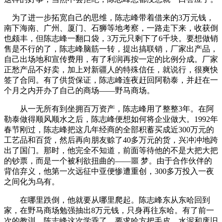
为了进一步拓宽自己的思维，陈志峰带着借来的3万元钱，
南下海南、广州、厦门、石狮等地考察，一路走下来，收获倒
也颇丰，但陈志峰一翻口袋，3万元只剩下了6千块。要想做销
售是不行的了，陈志峰脑筋一转，提出搞联销，厂家出产品，
自己出场地和宣传费用，有了利润再按一定的比例分成。厂家
正愁产品不好卖，加上对新疆人的特殊信任，就说行，很爽快
签了合同。有了供货保证，陈志峰连夜赶回阿勒泰，并赶在一
个月之内开办了自己的商场——野马商场。
从一无所有到坐拥百万资产，陈志峰用了整整3年。在阿
勒泰做得顺风顺水之后，陈志峰便想如何将企业做大。1992年
春节刚过，陈志峰把这几年经商的全部积蓄买成近300万元的
工艺品和百货，然后再向朋友赊了40多万元的货，兴冲冲地跨
出了国门。那时，他完全不知道，前面等待他的不是大把大把
的钞票，而是一个被利欲扭曲的——噩 梦。由于合作伙伴的
背信弃义，他第一次远征中亚便惨遭重创，300多万投入一夜
之间化为乌有。
在哪里跌倒，他就要从哪里爬起。陈志峰东从东哈回到
家，在野马商场勉强抽出8万元钱，只身再往东哈。有了前一
次的教训，陈志峰这次学乖了，要求哈方把毛皮、水泥和废旧