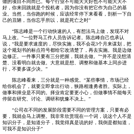
做的项目不同而已。每个行业不可能天天好也不可能天天不
好，你来回跳就是个投机者，因为你没有把它作为自己的基
业。当然，当你跑的时候，应该经常停下来看看，剖析一下自
己的丑陋，当你忘乎所以，就是死亡之时”
“陈志峰是一个行动快速的人，有想法马上做，发现不对
马上改。”一位野马工作人员告诉记者。陈志峰自己也承认
说，“我是要求速度的，尽快实施，我不会花3个月来谋划，把
这个规划书的标点符号都给它改清楚了，再去实施。我是边做
边修正。一件事只要有三分把握，我就去做。”“并不是没想清
楚、没看明白就去做。大意就是想、调整和做基本上同步进
行，不要多谋少决。”
陈志峰看来，三分就是一种感觉。“某些事情，市场已经
给你机会了，就要立即拿出行动，狭路相逢勇者胜。实际上，
做事和择业是不同的。择业肯定要更小心，但做事情不能每天
停留在研究、讨论、调研和犹豫不决上。”
“公司在不同的发展阶段需要不同的管理方案，只要有必
要，我就会马上调整。我非常欣赏现在一个词，说这个人不是
知识分子，是知道分子，我觉得真是说的好，我倒是都知道，
可我不是知识分子”