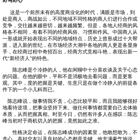
野马野心
这是一个前所未有的高度商业化的时代，满眼是市场，到
处是商人，商战如云，不同地域不同性格的商人们进行合作或
竞争，交往越来越密切，越来越频繁。但是，各地人经商的风
格各不相同，有着不同的经商风俗、习惯和作风。中国商人从
一形成就开始表现出不同的地域特点，历史上曾形成过十大帮
派，进入新的世纪，在市场经济大潮中各地的商人更是各显身
手，在经商过程中奇招百出，经商方式竞相斗艳，表现出新一
代“新经济人”的特色。
陈志峰是个冷静的人，他在闲聊中十分喜欢谈及关于心态
的问题。在他的眼中，平和不是消极地去看问题，而是更客
观。其中，度的把握是关键。生意只是在做个冷静人的前提条
件下的一个小儿科而已。
陈志峰说，做事情我不贪，心态比较平和，而且我能够很好
地看待逆境，把事业坚持下来。做任何事情都需要自己去体验
本质，从而把握真相。时至今日，仍然有许多人在感叹：陈志
峰当初对于商机切入的把握，竟然如此之准。
性格决定命运，在陈志峰成功的因素里，他敢想敢为，不
贪心，喜好交友以及良好的心态都是关键。他充满豪气地说，