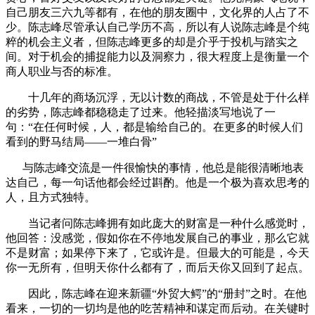
自己朋友三六九等都有，在他的朋友圈中，文化界的人占了不
少。陈志峰尽管承认自己学历不高，所以有人说陈志峰是个纯
粹的机会主义者，但陈志峰更多的却是介乎于投机与踏实之
间。对于机会的捕捉能力以及洞察力，很大程度上是衡量一个
商人职业与否的标准。
十几年的商场沉浮，无以计数的商战，不管是处于什么样
的劣势，陈志峰都稳稳走了过来。他轻描淡写地说了一
句：“在任何时候，人，都是输给自己的。在更多的时候人们
看到的野马结局——一堆白骨”
与陈志峰交流是一件很愉快的事情，他总是能很清晰地表
达自己，每一句话他都会经过斟酌。他是一个极为喜欢思考的
人，且方式独特。
当记者问陈志峰拥有如此庞大的财富是一种什么感觉时，
他回答：没感觉，假如你在不停地发展自己的事业，那么它就
不是财富；如果停下来了，它或许是。但最大的可能是，今天
你一无所有，但明天你什么都有了，而后天你又回到了起点。
因此，陈志峰在迎来新疆“外贸大鳄”的“册封”之时。在他
看来，一切的一切均是他的吃苦精神和谋定而后动。在关键时