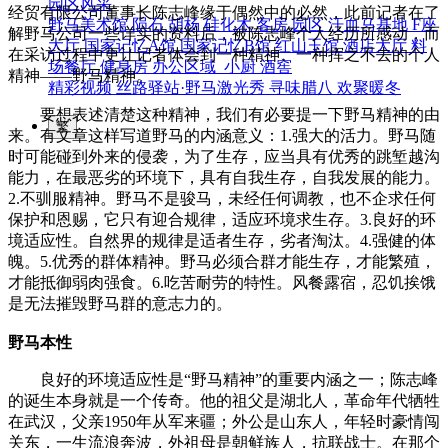
园区风采
经贸有限公司董事长陈志峰缘于偶然中的必然，此前记者在了
野马美术馆
陨石
胡杨
硅化木
客房
园区
汗血马基地
F座
解野马公司一些详实的资料后，被陈志峰个人经历所感动，而
大厅
国家记忆A馆
国家记忆B馆
红山玉馆
酒店大厅
料
在采访过程中更让记者体会到一种精神、一种挥之不去的个人
场餐厅
健身房
办公区域
小厨
酒窖
精神——野马精神。
精彩视频
丝路驿站·野马激光秀
寻味腊八 欢聚暖冬
要想表述清楚这种精神，我们有必要提一下野马精神的由
繁
来。有文章这样写道野马的内涵意义：1.强大的活力。野马随
时可能碰到外来的侵袭，为了生存，应当具有优秀的跳堑越沟
能力，在最恶劣的环境下，具有自我生存，自我发展的能力。
2.不驯服精神。野马不是骏马，未经任何调教，也不企求任何
保护和恩赐，它只有迎合规律，适应环境求生存。3.良好的环
境适应性。自然界的规律是适者生存，劣者淘汰。4.强健的体
魄。5.优秀的群体精神。野马必须合群才能生存，才能繁殖，
才能抵御弱肉强食。6.吃苦耐劳的特性。风餐露宿，忍饥挨饿
是无法摧毁野马群的意志力的。
野马本性
良好的环境适应性是“野马精神”的重要内涵之一；陈志峰
的诞生本身就是一个传奇。他的祖父是湖北人，革命年代牺牲
在武汉，父亲1950年从军来疆；外公是山东人，年轻时豪情闯
关东，一生流浪奔波，外祖母是朝鲜族人，抗联战士。在那个