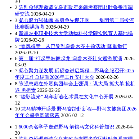
30
2
陈刚总经理邀请义乌市政府来疆考察团赴吐鲁番市调
研交流
2026-04-29
3
凝心聚力强体魄 奋勇争先迎旺季——集团第二届拔河
比赛圆满落幕
2026-04-29
4
新疆农业职业技术大学动物科技学院实践育人基地揭
牌
2026-03-26
5
“春风得意—从巴黎到乌鲁木齐主题活动”隆重举行
2026-03-10
6
第二届“打起手鼓舞起龙”乌鲁木齐社火巡游展演
2026-
03-03
7
凝心聚力谋发展 砥砺奋进启新程—野马金服召开2025
年度工作总结暨2026年工作安排大会
2026-02-26
8
陈强总裁在外贸集团年会上强调：谋大局 抓大单 抢机
遇 勇担责
2026-02-26
9
“骏影流光” 马年新春艺术展在文化中心开展
2026-02-
12
10
龙马精神开盛景 野马奋蹄赴新程—野马文旅集团2026
年年会盛典圆满落幕
2026-02-12
1
6000余名学子走进野马 解锁马文化科普知识
2026-04-
30
2
陈刚总经理邀请义乌市政府来疆考察团赴吐鲁番市调