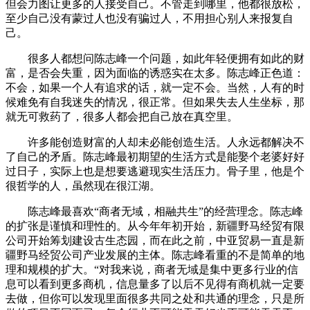
但会力图让更多的人接受自己。不管走到哪里，他都很放松，
至少自己没有蒙过人也没有骗过人，不用担心别人来报复自
己。
很多人都想问陈志峰一个问题，如此年轻便拥有如此的财
富，是否会失重，因为面临的诱惑实在太多。陈志峰正色道：
不会，如果一个人有追求的话，就一定不会。当然，人有的时
候难免有自我迷失的情况，很正常。但如果失去人生坐标，那
就无可救药了，很多人都会把自己放在真空里。
许多能创造财富的人却未必能创造生活。人永远都解决不
了自己的矛盾。陈志峰最初期望的生活方式是能娶个老婆好好
过日子，实际上也是想要逃避现实生活压力。骨子里，他是个
很哲学的人，虽然现在很江湖。
陈志峰最喜欢“商者无域，相融共生”的经营理念。陈志峰
的扩张是谨慎和理性的。从今年年初开始，新疆野马经贸有限
公司开始筹划建设古生态园，而在此之前，中亚贸易一直是新
疆野马经贸公司产业发展的主体。陈志峰看重的不是简单的地
理和规模的扩大。“对我来说，商者无域是集中更多行业的信
息可以看到更多商机，信息量多了以后不见得有商机就一定要
去做，但你可以发现里面很多共同之处和共通的理念，只是所