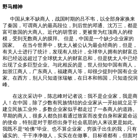
野马精神
中国从来不缺商人，战国时期的吕不韦，以全部身家换来
了秦国，可谓商人的最高段位，到后世的邓通、沈万三，都是
富可敌国的大商人。近代的胡雪岩，更被誉为红顶商人的楷
模，受到无数商人的膜拜。 但是，中国是一个缺少企业家的
国家。 在当今世界中，犹太人被公认为最会经商的，但是，
有关人士进行了统计，发现有人统计，全球华人拥有的财富总
和已经远远超过了全球犹太人的财富总和，但是犹太人中已经
出现了众多巨型企业。与此相反的是，世人但知中国有商人，
如浙江商人，广东商人，福建商人等，却很少提到中国有企业
家。在西方，别人只知道张瑞敏，在日本和韩国，只知道倪润
峰。
在这次采访中，陈志峰对记者说：我不是企业家，我是商
人！在中国，除了少数有民族情结的企业家从一开始就立足于
建立民族工业外，多数企业家似乎都走过了一条商人的道路。
早期的商人，很多人都负担着通过致富而改变自身和家庭命运
的使命，特别是对于那些出身于社会底层的人来说更是如此。
我既不是“哈佛”毕业、也不算企业家，穷孩子出生的我，只有
诚实的、干干净净做人，实实在在做事。目标谁都有，但面对