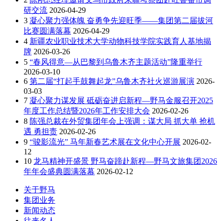
研交流
2026-04-29
3
凝心聚力强体魄 奋勇争先迎旺季——集团第二届拔河
比赛圆满落幕
2026-04-29
4
新疆农业职业技术大学动物科技学院实践育人基地揭
牌
2026-03-26
5
“春风得意—从巴黎到乌鲁木齐主题活动”隆重举行
2026-03-10
6
第二届“打起手鼓舞起龙”乌鲁木齐社火巡游展演
2026-
03-03
7
凝心聚力谋发展 砥砺奋进启新程—野马金服召开2025
年度工作总结暨2026年工作安排大会
2026-02-26
8
陈强总裁在外贸集团年会上强调：谋大局 抓大单 抢机
遇 勇担责
2026-02-26
9
“骏影流光” 马年新春艺术展在文化中心开展
2026-02-
12
10
龙马精神开盛景 野马奋蹄赴新程—野马文旅集团2026
年年会盛典圆满落幕
2026-02-12
关于野马
集团业务
新闻动态
往来名人