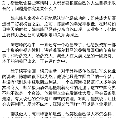
刻，衡量取舍某些事情时，人都是要根据自己的人生目标来取
舍的，问题是你究竟要什么？
陈志峰从来没有公开地承认过他是成功的，即使成为新疆
进出口贸易榜首之后。之前，陈志峰的曝光率很低。在野马如
日中天的时候，陈志峰已经很少亲自跑口岸、谈业务了，他把
主要精力放在公司战略制定和关系协调上。
陈志峰的心中，一直还有一个心愿未了。他想投资拍一部
二十集的电视连续剧，讲述准噶尔野马沧桑荣辱回归的传奇故
事，和哥萨克人、哈萨克人、淘金人在大漠戈壁的一段史诗。
本子的初稿已出来，正在运作之中。
除了谈字论画，谈刀论拳，对于外界盛传他要进军文化业
的说法，陈志峰很不以为然，他说他只是在圆自己的一个梦，
并没有想到从中赚取商业利益。一个在商海摸爬滚打10多年的
杰出商人，却又极为顽强地抵制着商业的泛滥，这在中国商界
不能不说是一个奇迹。他希望企业在发展壮大后，学会四条腿
走路。有人说他的企业是江湖式的管理。对此，他笑说，让社
会去评判吧。爱才不纵才，江湖义气同样也可以是企业规矩。
聊及做人，陈志峰更加坦然，他笑说自己做人不怎么样，