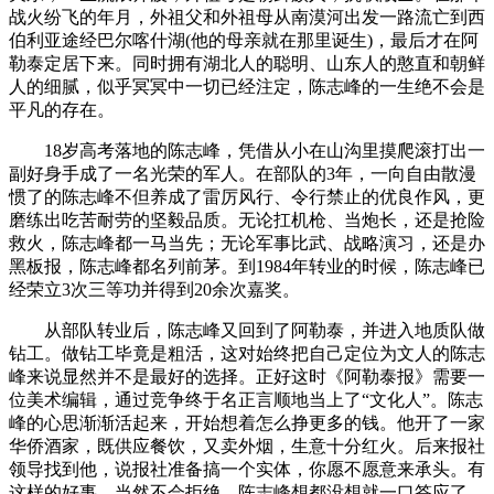
战火纷飞的年月，外祖父和外祖母从南漠河出发一路流亡到西
伯利亚途经巴尔喀什湖(他的母亲就在那里诞生)，最后才在阿
勒泰定居下来。同时拥有湖北人的聪明、山东人的憨直和朝鲜
人的细腻，似乎冥冥中一切已经注定，陈志峰的一生绝不会是
平凡的存在。
18岁高考落地的陈志峰，凭借从小在山沟里摸爬滚打出一
副好身手成了一名光荣的军人。在部队的3年，一向自由散漫
惯了的陈志峰不但养成了雷厉风行、令行禁止的优良作风，更
磨练出吃苦耐劳的坚毅品质。无论扛机枪、当炮长，还是抢险
救火，陈志峰都一马当先；无论军事比武、战略演习，还是办
黑板报，陈志峰都名列前茅。到1984年转业的时候，陈志峰已
经荣立3次三等功并得到20余次嘉奖。
从部队转业后，陈志峰又回到了阿勒泰，并进入地质队做
钻工。做钻工毕竟是粗活，这对始终把自己定位为文人的陈志
峰来说显然并不是最好的选择。正好这时《阿勒泰报》需要一
位美术编辑，通过竞争终于名正言顺地当上了“文化人”。陈志
峰的心思渐渐活起来，开始想着怎么挣更多的钱。他开了一家
华侨酒家，既供应餐饮，又卖外烟，生意十分红火。后来报社
领导找到他，说报社准备搞一个实体，你愿不愿意来承头。有
这样的好事，当然不会拒绝，陈志峰想都没想就一口答应了。