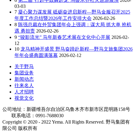
6
第二届“打起手鼓舞起龙”乌鲁木齐社火巡游展演
2026-
03-03
7
凝心聚力谋发展 砥砺奋进启新程—野马金服召开2025
年度工作总结暨2026年工作安排大会
2026-02-26
8
陈强总裁在外贸集团年会上强调：谋大局 抓大单 抢机
遇 勇担责
2026-02-26
9
“骏影流光” 马年新春艺术展在文化中心开展
2026-02-
12
10
龙马精神开盛景 野马奋蹄赴新程—野马文旅集团2026
年年会盛典圆满落幕
2026-02-12
关于野马
集团业务
新闻动态
往来名人
人才招聘
视觉文化
公司地址：新疆维吾尔自治区乌鲁木齐市新市区昆明路158号
联系电话：0991-7688030
Copyright © 2020 - 2022 Yema. All Rights Reserved. 野马集团有
限公司 版权所有