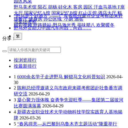
园区风采
野马美术馆
陨石
胡杨
硅化木
客房
园区
汗血马基地
F座
大厅
国家记忆A馆
国家记忆B馆
红山玉馆
酒店大厅
料
“野马是个好地方”——广东省部分重点企业考察团来野
场餐厅
健身房
办公区域
小厨
酒窖
马集团考察
精彩视频
丝路驿站·野马激光秀
寻味腊八 欢聚暖冬
野马外贸助力中国汽车向西，向西……
繁
分享：
按浏览排行
按最新排行
1
6000余名学子走进野马 解锁马文化科普知识
2026-04-
30
2
陈刚总经理邀请义乌市政府来疆考察团赴吐鲁番市调
研交流
2026-04-29
3
凝心聚力强体魄 奋勇争先迎旺季——集团第二届拔河
比赛圆满落幕
2026-04-29
4
新疆农业职业技术大学动物科技学院实践育人基地揭
牌
2026-03-26
5
“春风得意—从巴黎到乌鲁木齐主题活动”隆重举行