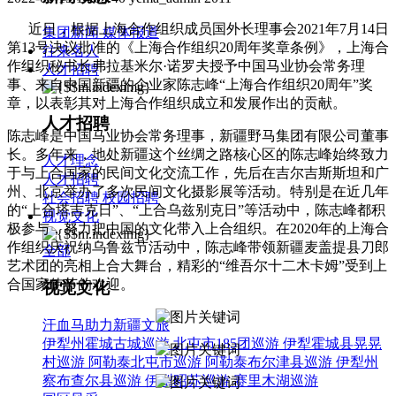
近日，根据上海合作组织成员国外长理事会2021年7月14日
集团新闻
媒体报道
第13号决议批准的《上海合作组织20周年奖章条例》，上海合
往来名人
作组织秘书长弗拉基米尔·诺罗夫授予中国马业协会常务理
人才招聘
事、来自中国新疆的企业家陈志峰“上海合作组织20周年”奖
章，以表彰其对上海合作组织成立和发展作出的贡献。
人才招聘
陈志峰是中国马业协会常务理事，新疆野马集团有限公司董事
长。多年来，地处新疆这个丝绸之路核心区的陈志峰始终致力
人才理念
于与上合国家的民间文化交流工作，先后在吉尔吉斯斯坦和广
人才招聘
州、北京举办了多次民间文化摄影展等活动。特别是在近几年
社会招聘
校园招聘
的“上合塔吉克日”、“上合乌兹别克日”等活动中，陈志峰都积
视觉文化
极参与，努力把中国的文化带入上合组织。在2020年的上海合
作组织庆祝纳乌鲁兹节活动中，陈志峰带领新疆麦盖提县刀郎
全部
艺术团的亮相上合大舞台，精彩的“维吾尔十二木卡姆”受到上
合国家使节的欢迎。
视觉文化
汗血马助力新疆文旅
伊犁州霍城古城巡游
北屯市185团巡游
伊犁霍城县晃晃
村巡游
阿勒泰北屯市巡游
阿勒泰布尔津县巡游
伊犁州
察布查尔县巡游
伊犁昭苏巡游
赛里木湖巡游