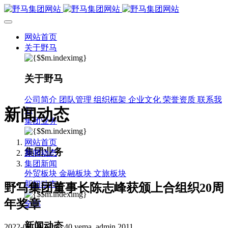
网站首页
关于野马
关于野马
公司简介
团队管理
组织框架
企业文化
荣誉资质
联系我
新闻动态
们
集团业务
网站首页
集团业务
新闻动态
集团新闻
外贸板块
金融板块
文旅板块
新闻动态
野马集团董事长陈志峰获颁上合组织20周
年奖章
全部
新闻动态
2022-08-19 14:03:40
yema_admin
2011