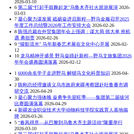
2026-03-10
6
第二届“打起手鼓舞起龙”乌鲁木齐社火巡游展演
2026-
03-03
7
凝心聚力谋发展 砥砺奋进启新程—野马金服召开2025
年度工作总结暨2026年工作安排大会
2026-02-26
8
陈强总裁在外贸集团年会上强调：谋大局 抓大单 抢机
遇 勇担责
2026-02-26
9
“骏影流光” 马年新春艺术展在文化中心开展
2026-02-
12
10
龙马精神开盛景 野马奋蹄赴新程—野马文旅集团2026
年年会盛典圆满落幕
2026-02-12
1
6000余名学子走进野马 解锁马文化科普知识
2026-04-
30
2
陈刚总经理邀请义乌市政府来疆考察团赴吐鲁番市调
研交流
2026-04-29
3
凝心聚力强体魄 奋勇争先迎旺季——集团第二届拔河
比赛圆满落幕
2026-04-29
4
新疆农业职业技术大学动物科技学院实践育人基地揭
牌
2026-03-26
5
“春风得意—从巴黎到乌鲁木齐主题活动”隆重举行
2026-03-10