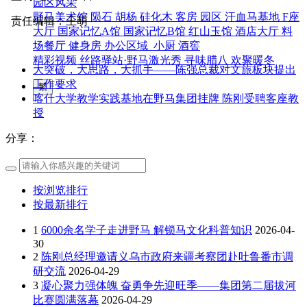
园区风采
野马美术馆
陨石
胡杨
硅化木
客房
园区
汗血马基地
F座
责任编辑：王萌
大厅
国家记忆A馆
国家记忆B馆
红山玉馆
酒店大厅
料
场餐厅
健身房
办公区域
小厨
酒窖
精彩视频
丝路驿站·野马激光秀
寻味腊八 欢聚暖冬
大突破，大思路，大抓手——陈强总裁对文旅板块提出
工作要求
繁
喀什大学教学实践基地在野马集团挂牌 陈刚受聘客座教
授
分享：
按浏览排行
按最新排行
1
6000余名学子走进野马 解锁马文化科普知识
2026-04-
30
2
陈刚总经理邀请义乌市政府来疆考察团赴吐鲁番市调
研交流
2026-04-29
3
凝心聚力强体魄 奋勇争先迎旺季——集团第二届拔河
比赛圆满落幕
2026-04-29