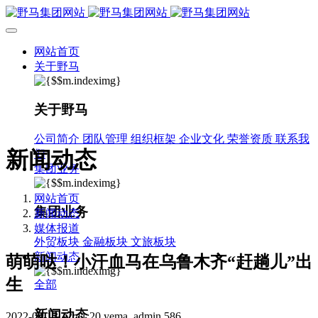
网站首页
关于野马
关于野马
公司简介
团队管理
组织框架
企业文化
荣誉资质
联系我
新闻动态
们
集团业务
网站首页
集团业务
新闻动态
媒体报道
外贸板块
金融板块
文旅板块
新闻动态
萌萌哒！小汗血马在乌鲁木齐“赶趟儿”出
生
全部
新闻动态
2022-04-13 12:41:20
yema_admin
586