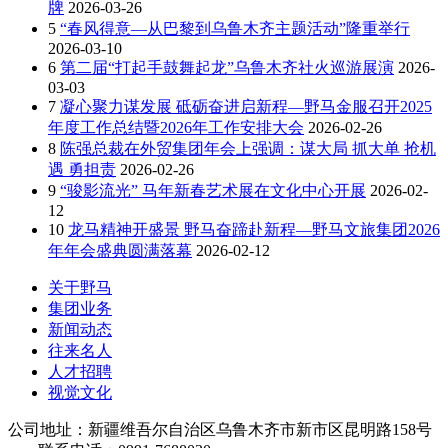
牌
2026-03-26
5
“春风得意—从巴黎到乌鲁木齐主题活动”隆重举行
2026-03-10
6
第二届“打起手鼓舞起龙”乌鲁木齐社火巡游展演
2026-
03-03
7
凝心聚力谋发展 砥砺奋进启新程—野马金服召开2025
年度工作总结暨2026年工作安排大会
2026-02-26
8
陈强总裁在外贸集团年会上强调：谋大局 抓大单 抢机
遇 勇担责
2026-02-26
9
“骏影流光” 马年新春艺术展在文化中心开展
2026-02-
12
10
龙马精神开盛景 野马奋蹄赴新程—野马文旅集团2026
年年会盛典圆满落幕
2026-02-12
关于野马
集团业务
新闻动态
往来名人
人才招聘
视觉文化
公司地址：新疆维吾尔自治区乌鲁木齐市新市区昆明路158号