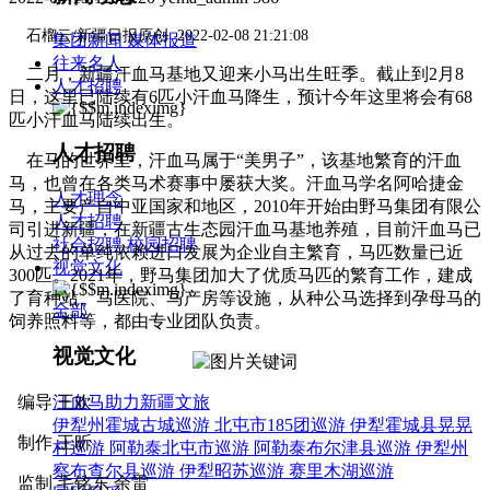
石榴云/新疆日报原创 2022-02-08 21:21:08
集团新闻
媒体报道
往来名人
二月，新疆汗血马基地又迎来小马出生旺季。截止到2月8
人才招聘
日，这里已陆续有6匹小汗血马降生，预计今年这里将会有68
匹小汗血马陆续出生。
人才招聘
在马的世界里，汗血马属于“美男子”，该基地繁育的汗血
马，也曾在各类马术赛事中屡获大奖。汗血马学名阿哈捷金
人才理念
马，主要产自中亚国家和地区，2010年开始由野马集团有限公
人才招聘
司引进新疆，在新疆古生态园汗血马基地养殖，目前汗血马已
社会招聘
校园招聘
从过去的单纯依赖进口发展为企业自主繁育，马匹数量已近
视觉文化
300匹。2021年，野马集团加大了优质马匹的繁育工作，建成
了育种站、马医院、马产房等设施，从种公马选择到孕母马的
全部
饲养照料等，都由专业团队负责。
视觉文化
编导 王欢
汗血马助力新疆文旅
伊犁州霍城古城巡游
北屯市185团巡游
伊犁霍城县晃晃
制作 王昕
村巡游
阿勒泰北屯市巡游
阿勒泰布尔津县巡游
伊犁州
察布查尔县巡游
伊犁昭苏巡游
赛里木湖巡游
监制 毛铭东 余雷