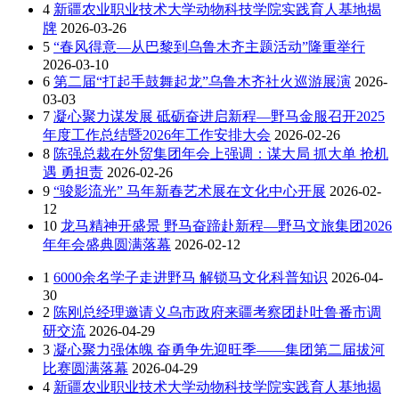
4
新疆农业职业技术大学动物科技学院实践育人基地揭
牌
2026-03-26
5
“春风得意—从巴黎到乌鲁木齐主题活动”隆重举行
2026-03-10
6
第二届“打起手鼓舞起龙”乌鲁木齐社火巡游展演
2026-
03-03
7
凝心聚力谋发展 砥砺奋进启新程—野马金服召开2025
年度工作总结暨2026年工作安排大会
2026-02-26
8
陈强总裁在外贸集团年会上强调：谋大局 抓大单 抢机
遇 勇担责
2026-02-26
9
“骏影流光” 马年新春艺术展在文化中心开展
2026-02-
12
10
龙马精神开盛景 野马奋蹄赴新程—野马文旅集团2026
年年会盛典圆满落幕
2026-02-12
1
6000余名学子走进野马 解锁马文化科普知识
2026-04-
30
2
陈刚总经理邀请义乌市政府来疆考察团赴吐鲁番市调
研交流
2026-04-29
3
凝心聚力强体魄 奋勇争先迎旺季——集团第二届拔河
比赛圆满落幕
2026-04-29
4
新疆农业职业技术大学动物科技学院实践育人基地揭