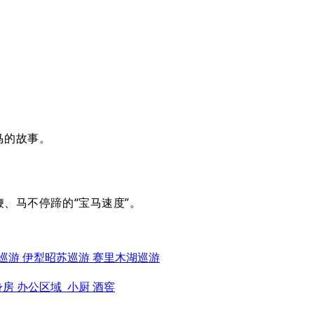
马的故事。
、马不停蹄的“宝马速度”。
巡游
伊犁昭苏巡游
赛里木湖巡游
身房
办公区域
小厨
酒窖