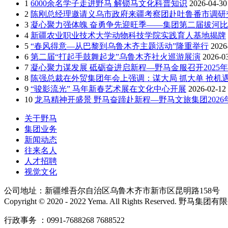
1
6000余名学子走进野马 解锁马文化科普知识
2026-04-30
2
陈刚总经理邀请义乌市政府来疆考察团赴吐鲁番市调研
3
凝心聚力强体魄 奋勇争先迎旺季——集团第二届拔河
4
新疆农业职业技术大学动物科技学院实践育人基地揭牌
5
“春风得意—从巴黎到乌鲁木齐主题活动”隆重举行
2026
6
第二届“打起手鼓舞起龙”乌鲁木齐社火巡游展演
2026-0
7
凝心聚力谋发展 砥砺奋进启新程—野马金服召开2025年
8
陈强总裁在外贸集团年会上强调：谋大局 抓大单 抢机遇
9
“骏影流光” 马年新春艺术展在文化中心开展
2026-02-12
10
龙马精神开盛景 野马奋蹄赴新程—野马文旅集团202
关于野马
集团业务
新闻动态
往来名人
人才招聘
视觉文化
公司地址：新疆维吾尔自治区乌鲁木齐市新市区昆明路158号
Copyright © 2020 - 2022 Yema. All Rights Reserved. 野
行政事务 ：0991-7688268 7688522