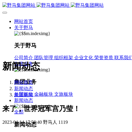
网站首页
关于野马
关于野马
公司简介
团队管理
组织框架
企业文化
荣誉资质
联系我
新闻动态
集团业务
集团业务
网站首页
新闻动态
外贸板块
金融板块
文旅板块
集团新闻
新闻动态
来了，世界冠军宫乃莹！
全部
2023-04-14 17:58:40
野马人
1119
新闻动态