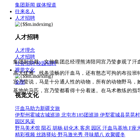
集团新闻
媒体报道
往来名人
人才招聘
人才招聘
人才理念
人才招聘
集团副总裁、文旅集团总经理熊涛陪同宫乃莹参观了汗
社会招聘
校园招聘
视觉文化
高大优雅、线条流畅的汗血马，还有憨态可拘的布拉班
宫乃莹说，马是十分通人性的动物，所有的动物野马，
全部
基地的马匹，宫乃莹都看得十分着迷。在马术教练的指导
视觉文化
汗血马助力新疆文旅
伊犁州霍城古城巡游
北屯市185团巡游
伊犁霍城县晃晃村
园区风采
野马美术馆
陨石
胡杨
硅化木
客房
园区
汗血马基地
F座
精彩视频
丝路驿站·野马激光秀
寻味腊八 欢聚暖冬