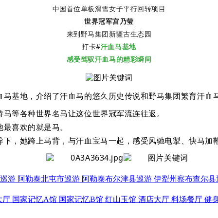
中国首位单板滑雪女子平行回转项目
世界冠军宫乃莹
来到野马集团新疆古生态园
打卡#
汗血马基地
感受驾驭汗血马的精彩瞬间
血马基地，介绍了汗血马的悠久历史传说和野马集团繁育汗血
特马等各种世界名马让这位世界冠军流连往返。
她最喜欢的就是马。
下，她跨上马背，与汗血宝马一起，感受风驰电掣、快马加鞭
巡游
阿勒泰北屯市巡游
阿勒泰布尔津县巡游
伊犁州察布查尔县
大厅
国家记忆A馆
国家记忆B馆
红山玉馆
酒店大厅
料场餐厅
健