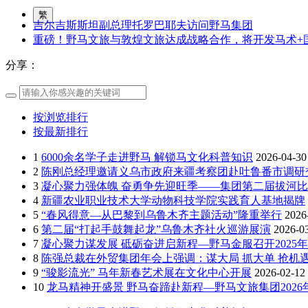
繁
吉尔吉斯斯坦副总理托罗巴耶夫访问野马集团
重磅！野马文旅与敦煌文旅达成战略合作，将开发马术+
分享：
按浏览排行
按最新排行
1
6000余名学子走进野马 解锁马文化科普知识
2026-04-30
2
陈刚总经理邀请义乌市政府来疆考察团赴吐鲁番市调研
3
凝心聚力强体魄 奋勇争先迎旺季——集团第二届拔河
4
新疆农业职业技术大学动物科技学院实践育人基地揭牌
5
“春风得意—从巴黎到乌鲁木齐主题活动”隆重举行
2026
6
第二届“打起手鼓舞起龙”乌鲁木齐社火巡游展演
2026-0
7
凝心聚力谋发展 砥砺奋进启新程—野马金服召开2025年
8
陈强总裁在外贸集团年会上强调：谋大局 抓大单 抢机遇
9
“骏影流光” 马年新春艺术展在文化中心开展
2026-02-12
10
龙马精神开盛景 野马奋蹄赴新程—野马文旅集团202