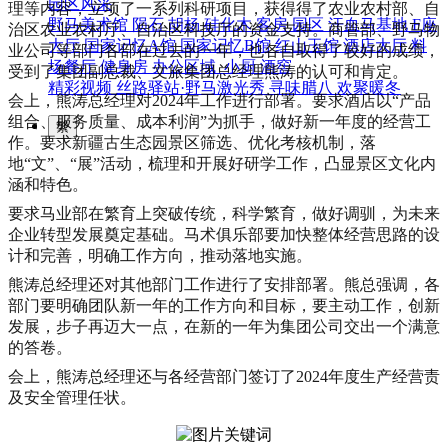
园区风采
理等内容，立项了一系列科研项目，获得得了农业农村部、自
野马美术馆
陨石
胡杨
硅化木
客房
园区
汗血马基地
F座
治区农业农村厅、自治区科技厅的资金支持。商管部、野马物
大厅
国家记忆A馆
国家记忆B馆
红山玉馆
酒店大厅
料
业公司等部门各部在过去的一年，也各自取得了较好的成绩，
场餐厅
健身房
办公区域
小厨
酒窖
受到了集团副总裁、文旅集团总经理熊涛的认可和肯定。
精彩视频
丝路驿站·野马激光秀
寻味腊八 欢聚暖冬
会上，熊涛总经理对2024年工作进行部署。要求酒店以“产品
组合、服务质量、成本利润”为抓手，做好新一年度的经营工
繁
作。要求新疆古生态园景区筛选、优化考核机制，落
地“文”、“展”活动，梳理和开展好研学工作，凸显景区文化内
涵和特色。
要求马业部在繁育上突破传统，科学繁育，做好调驯，为未来
企业转型发展奠定基础。马术俱乐部要加快整体经营思路的设
计和完善，明确工作方向，推动落地实施。
熊涛总经理还对其他部门工作进行了安排部署。熊总强调，各
部门要明确团队新一年的工作方向和目标，要主动工作，创新
发展，步子再迈大一点，在新的一年为集团公司交出一个满意
的答卷。
会上，熊涛总经理还与各经营部门签订了2024年度生产经营责
及安全管理任状。