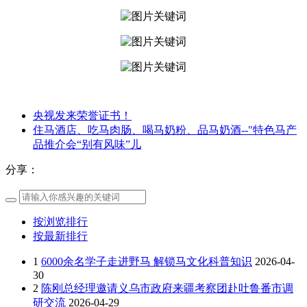
央视发来荣誉证书！
住马酒店、吃马肉肠、喝马奶粉、品马奶酒--"特色马产
品推介会“别有风味”儿
分享：
按浏览排行
按最新排行
1
6000余名学子走进野马 解锁马文化科普知识
2026-04-
30
2
陈刚总经理邀请义乌市政府来疆考察团赴吐鲁番市调
研交流
2026-04-29