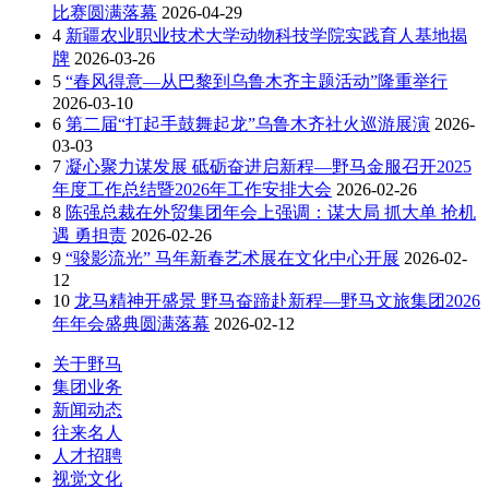
比赛圆满落幕
2026-04-29
4
新疆农业职业技术大学动物科技学院实践育人基地揭
牌
2026-03-26
5
“春风得意—从巴黎到乌鲁木齐主题活动”隆重举行
2026-03-10
6
第二届“打起手鼓舞起龙”乌鲁木齐社火巡游展演
2026-
03-03
7
凝心聚力谋发展 砥砺奋进启新程—野马金服召开2025
年度工作总结暨2026年工作安排大会
2026-02-26
8
陈强总裁在外贸集团年会上强调：谋大局 抓大单 抢机
遇 勇担责
2026-02-26
9
“骏影流光” 马年新春艺术展在文化中心开展
2026-02-
12
10
龙马精神开盛景 野马奋蹄赴新程—野马文旅集团2026
年年会盛典圆满落幕
2026-02-12
关于野马
集团业务
新闻动态
往来名人
人才招聘
视觉文化