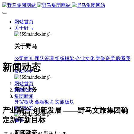
网站首页
关于野马
关于野马
公司简介
团队管理
组织框架
企业文化
荣誉资质
联系我
新闻动态
们
集团业务
网站首页
集团业务
新闻动态
集团新闻
外贸板块
金融板块
文旅板块
新闻动态
产业融合 创新发展 ——野马文旅集团确
定新年新目标
全部
新闻动态
2024-08-28 16:06:44
野马人
279