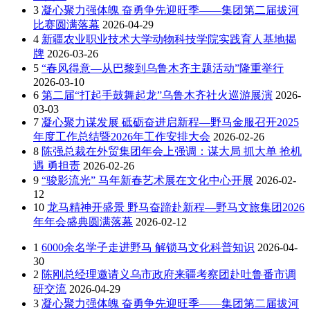
3
凝心聚力强体魄 奋勇争先迎旺季——集团第二届拔河
比赛圆满落幕
2026-04-29
4
新疆农业职业技术大学动物科技学院实践育人基地揭
牌
2026-03-26
5
“春风得意—从巴黎到乌鲁木齐主题活动”隆重举行
2026-03-10
6
第二届“打起手鼓舞起龙”乌鲁木齐社火巡游展演
2026-
03-03
7
凝心聚力谋发展 砥砺奋进启新程—野马金服召开2025
年度工作总结暨2026年工作安排大会
2026-02-26
8
陈强总裁在外贸集团年会上强调：谋大局 抓大单 抢机
遇 勇担责
2026-02-26
9
“骏影流光” 马年新春艺术展在文化中心开展
2026-02-
12
10
龙马精神开盛景 野马奋蹄赴新程—野马文旅集团2026
年年会盛典圆满落幕
2026-02-12
1
6000余名学子走进野马 解锁马文化科普知识
2026-04-
30
2
陈刚总经理邀请义乌市政府来疆考察团赴吐鲁番市调
研交流
2026-04-29
3
凝心聚力强体魄 奋勇争先迎旺季——集团第二届拔河