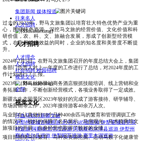
集团新闻
媒体报道
往来名人
过去的2023年，野马文旅集团以培育壮大特色优势产业为重
人才招聘
心，围绕特色资源，深挖马文旅的经营价值、文化价值和科
研价值，农、科、文、旅融合发展，形成了创新型经营模
式，在取得经济效益的同时，企业的知名度和美誉度不断提
人才招聘
升。
人才理念
2024年2月5日，在野马文旅集团召开的年度总结大会上，集团
人才招聘
各部门负责人对上一年度的工作进行了总结，对2024年度的工
社会招聘
校园招聘
作计划进行了汇报。
视觉文化
2023年，野马丝路驿站商务酒店狠抓技能培训、线上营销和业
全部
务拓展工作，不断创新经营模式，各项业务取得了一定成效。
新疆古生态园景区2023年较好的完成了游客接待、研学辅导、
视觉文化
市场营销等工作，2023年接待游客40余万人次。
马业部在认真做好18个品种400余匹马的繁育和管理调驯工作
汗血马助力新疆文旅
的情况下，较好的保障了名马展示、马房观光、马术骑乘等文
伊犁州霍城古城巡游
北屯市185团巡游
伊犁霍城县晃晃
旅项目的开展，自身经营也取得了较好的业绩。
村巡游
阿勒泰北屯市巡游
阿勒泰布尔津县巡游
伊犁州
察布查尔县巡游
伊犁昭苏巡游
赛里木湖巡游
项目部围绕马匹繁育、马种质资源挖掘、运动马数字化健康管