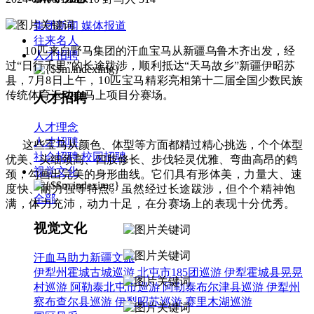
集团新闻
媒体报道
往来名人
10匹
来自野马集团的汗血宝马从新疆乌鲁木齐出发，经
人才招聘
过“日行千里”的长途跋涉，
顺利
抵达“天马故乡”新疆伊昭苏
县，
7月8日上午，10匹宝马精彩
亮相第十二届全国少数民族
传统体育运动会马上项目分赛场。
人才招聘
人才理念
人才招聘
这些宝马从颜色、体型等方面都精过精心挑选，个个体型
社会招聘
校园招聘
优美、头细颈高、四肢修长、步伐轻灵优雅、弯曲高昂的鹤
视觉文化
颈，勾画出完美的身形曲线。
它们具有形体美，力量大、速
度快、耐力强等特点。虽然经过长途跋涉，但个个精神饱
全部
满，体力充沛，动力十足，在分赛场上的表现十分优秀。
视觉文化
汗血马助力新疆文旅
伊犁州霍城古城巡游
北屯市185团巡游
伊犁霍城县晃晃
村巡游
阿勒泰北屯市巡游
阿勒泰布尔津县巡游
伊犁州
察布查尔县巡游
伊犁昭苏巡游
赛里木湖巡游