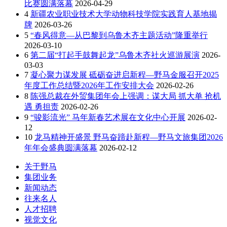
比赛圆满落幕
2026-04-29
4
新疆农业职业技术大学动物科技学院实践育人基地揭
牌
2026-03-26
5
“春风得意—从巴黎到乌鲁木齐主题活动”隆重举行
2026-03-10
6
第二届“打起手鼓舞起龙”乌鲁木齐社火巡游展演
2026-
03-03
7
凝心聚力谋发展 砥砺奋进启新程—野马金服召开2025
年度工作总结暨2026年工作安排大会
2026-02-26
8
陈强总裁在外贸集团年会上强调：谋大局 抓大单 抢机
遇 勇担责
2026-02-26
9
“骏影流光” 马年新春艺术展在文化中心开展
2026-02-
12
10
龙马精神开盛景 野马奋蹄赴新程—野马文旅集团2026
年年会盛典圆满落幕
2026-02-12
关于野马
集团业务
新闻动态
往来名人
人才招聘
视觉文化