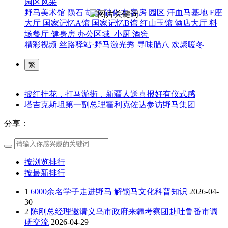
园区风采
野马美术馆
陨石
胡杨
硅化木
客房
园区
汗血马基地
F座
大厅
国家记忆A馆
国家记忆B馆
红山玉馆
酒店大厅
料
场餐厅
健身房
办公区域
小厨
酒窖
精彩视频
丝路驿站·野马激光秀
寻味腊八 欢聚暖冬
繁
披红挂花，打马游街，新疆人送喜报好有仪式感
塔吉克斯坦第一副总理霍利克佐达参访野马集团
分享：
按浏览排行
按最新排行
1
6000余名学子走进野马 解锁马文化科普知识
2026-04-
30
2
陈刚总经理邀请义乌市政府来疆考察团赴吐鲁番市调
研交流
2026-04-29