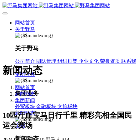
网站首页
关于野马
关于野马
公司简介
团队管理
组织框架
企业文化
荣誉资质
联系我
新闻动态
们
集团业务
网站首页
集团业务
新闻动态
集团新闻
外贸板块
金融板块
文旅板块
新闻动态
10匹汗血宝马日行千里 精彩亮相全国民
运会赛场
全部
新闻动态
2024-07-08 16:58:10
野马人
314