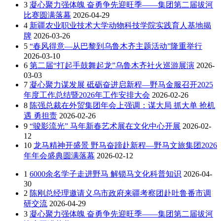
3
凝心聚力强体魄 奋勇争先迎旺季——集团第二届拔河
比赛圆满落幕
2026-04-29
4
新疆农业职业技术大学动物科技学院实践育人基地揭
牌
2026-03-26
5
“春风得意—从巴黎到乌鲁木齐主题活动”隆重举行
2026-03-10
6
第二届“打起手鼓舞起龙”乌鲁木齐社火巡游展演
2026-
03-03
7
凝心聚力谋发展 砥砺奋进启新程—野马金服召开2025
年度工作总结暨2026年工作安排大会
2026-02-26
8
陈强总裁在外贸集团年会上强调：谋大局 抓大单 抢机
遇 勇担责
2026-02-26
9
“骏影流光” 马年新春艺术展在文化中心开展
2026-02-
12
10
龙马精神开盛景 野马奋蹄赴新程—野马文旅集团2026
年年会盛典圆满落幕
2026-02-12
1
6000余名学子走进野马 解锁马文化科普知识
2026-04-
30
2
陈刚总经理邀请义乌市政府来疆考察团赴吐鲁番市调
研交流
2026-04-29
3
凝心聚力强体魄 奋勇争先迎旺季——集团第二届拔河