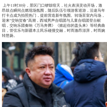
上午11时30分，景区门口锣鼓喧天，社火表演灵动开场，激
昂鼓点瞬间点燃现场氛围，随后队伍引领游客巡游，沿途马年
打卡点成为拍照热门，提前营造新年氛围。转场至室内马场，
迎来“交响贺春”高潮，西域男声合唱团与儿童合唱团登台献
唱，交响乐团奏响《万马奔腾》《掀起你的盖头来》等经典曲
目，管弦乐与新疆本土民乐碰撞交融，时而激昂澎湃，时而婉
转悠扬。