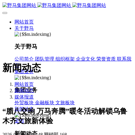
网站首页
关于野马
关于野马
公司简介
团队管理
组织框架
企业文化
荣誉资质
联系我
新闻动态
们
集团业务
网站首页
集团业务
新闻动态
媒体报道
外贸板块
金融板块
文旅板块
新闻动态
“腊八交响 万马奔腾”暖冬活动解锁乌鲁
木齐文旅新体验
全部
新闻动态
2026-01-26 11:13:48
网销部
168