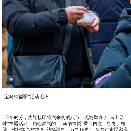
“宝马纳福粥”活动现场
正午时分，为迎接即将到来的腊八节，现场举办了“马上寻
味”主题活动，精心熬制的“宝马纳福粥”香气四溢，红枣、桂
圆、枸杞等食材寓意“纳福添喜、万事顺遂”，免费供市民游客