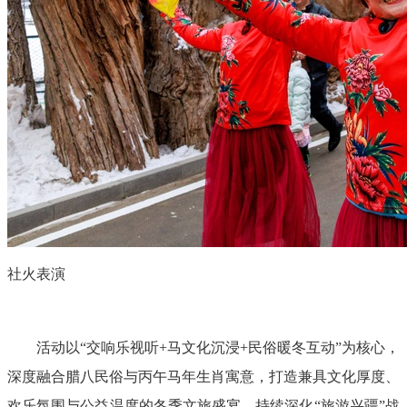
园区风采
野马美术馆
陨石
胡杨
硅化木
客房
园区
汗血马基地
F座
大厅
国家记忆A馆
国家记忆B馆
红山玉馆
酒店大厅
料
场餐厅
健身房
办公区域
小厨
酒窖
精彩视频
丝路驿站·野马激光秀
寻味腊八 欢聚暖冬
繁
社火表演
活动以“交响乐视听+马文化沉浸+民俗暖冬互动”为核心，
深度融合腊八民俗与丙午马年生肖寓意，打造兼具文化厚度、
欢乐氛围与公益温度的冬季文旅盛宴，持续深化“旅游兴疆”战