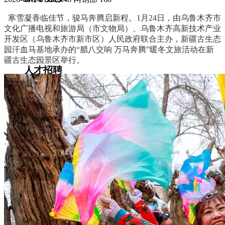
寒雪凝香临佳节，骏马奔腾启新程。1月24日，由乌鲁木齐市
集团新闻
媒体报道
文化广播电视和旅游局（市文物局）、乌鲁木齐高新技术产业
往来名人
开发区（乌鲁木齐市新市区）人民政府联合主办，新疆古生态
人才招聘
园汗血马基地承办的“腊八交响 万马奔腾”暖冬文旅活动在新
疆古生态园景区举行。
人才招聘
人才理念
人才招聘
社会招聘
校园招聘
视觉文化
全部
视觉文化
汗血马助力新疆文旅
伊犁州霍城古城巡游
北屯市185团巡游
伊犁霍城县晃晃
村巡游
阿勒泰北屯市巡游
阿勒泰布尔津县巡游
伊犁州
察布查尔县巡游
伊犁昭苏巡游
赛里木湖巡游