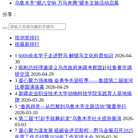
乌鲁木齐“腊八交响 万马奔腾”暖冬文旅活动启幕
分享：
按浏览排行
按最新排行
1
6000余名学子走进野马 解锁马文化科普知识
2026-04-
30
2
陈刚总经理邀请义乌市政府来疆考察团赴吐鲁番市调
研交流
2026-04-29
3
凝心聚力强体魄 奋勇争先迎旺季——集团第二届拔河
比赛圆满落幕
2026-04-29
4
新疆农业职业技术大学动物科技学院实践育人基地揭
牌
2026-03-26
5
“春风得意—从巴黎到乌鲁木齐主题活动”隆重举行
2026-03-10
6
第二届“打起手鼓舞起龙”乌鲁木齐社火巡游展演
2026-
03-03
7
凝心聚力谋发展 砥砺奋进启新程—野马金服召开2025
年度工作总结暨2026年工作安排大会
2026-02-26