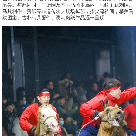
品尝。与此同时，非遗园及室内马场走廊内，马纹主题刺绣、
马具制作、剪纸等非遗传承人现场献艺，指尖流转间，精美马
纹图案、古朴马具配件、灵动剪纸作品逐一呈现。