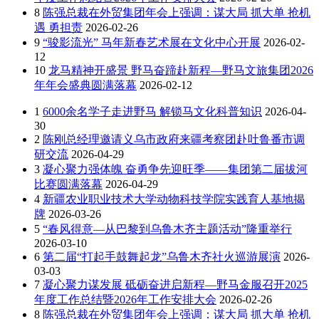
8
陈强总裁在外贸集团年会上强调：谋大局 抓大单 抢机
遇 勇担责
2026-02-26
9
“骏影流光” 马年新春艺术展在文化中心开展
2026-02-
12
10
龙马精神开盛景 野马奋蹄赴新程—野马文旅集团2026
年年会盛典圆满落幕
2026-02-12
1
6000余名学子走进野马 解锁马文化科普知识
2026-04-
30
2
陈刚总经理邀请义乌市政府来疆考察团赴吐鲁番市调
研交流
2026-04-29
3
凝心聚力强体魄 奋勇争先迎旺季——集团第二届拔河
比赛圆满落幕
2026-04-29
4
新疆农业职业技术大学动物科技学院实践育人基地揭
牌
2026-03-26
5
“春风得意—从巴黎到乌鲁木齐主题活动”隆重举行
2026-03-10
6
第二届“打起手鼓舞起龙”乌鲁木齐社火巡游展演
2026-
03-03
7
凝心聚力谋发展 砥砺奋进启新程—野马金服召开2025
年度工作总结暨2026年工作安排大会
2026-02-26
8
陈强总裁在外贸集团年会上强调：谋大局 抓大单 抢机