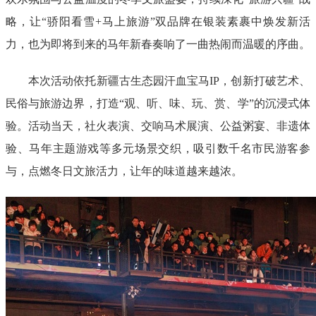
略，让“骄阳看雪+马上旅游”双品牌在银装素裹中焕发新活
力，也为即将到来的马年新春奏响了一曲热闹而温暖的序曲。
本次活动依托新疆古生态园汗血宝马IP，创新打破艺术、
民俗与旅游边界，打造“观、听、味、玩、赏、学”的沉浸式体
验。活动当天，社火表演、交响马术展演、公益粥宴、非遗体
验、马年主题游戏等多元场景交织，吸引数千名市民游客参
与，点燃冬日文旅活力，让年的味道越来越浓。