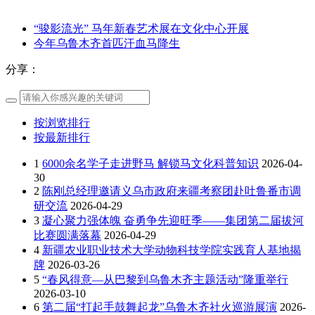
“骏影流光” 马年新春艺术展在文化中心开展
今年乌鲁木齐首匹汗血马降生
分享：
按浏览排行
按最新排行
1
6000余名学子走进野马 解锁马文化科普知识
2026-04-
30
2
陈刚总经理邀请义乌市政府来疆考察团赴吐鲁番市调
研交流
2026-04-29
3
凝心聚力强体魄 奋勇争先迎旺季——集团第二届拔河
比赛圆满落幕
2026-04-29
4
新疆农业职业技术大学动物科技学院实践育人基地揭
牌
2026-03-26
5
“春风得意—从巴黎到乌鲁木齐主题活动”隆重举行
2026-03-10
6
第二届“打起手鼓舞起龙”乌鲁木齐社火巡游展演
2026-