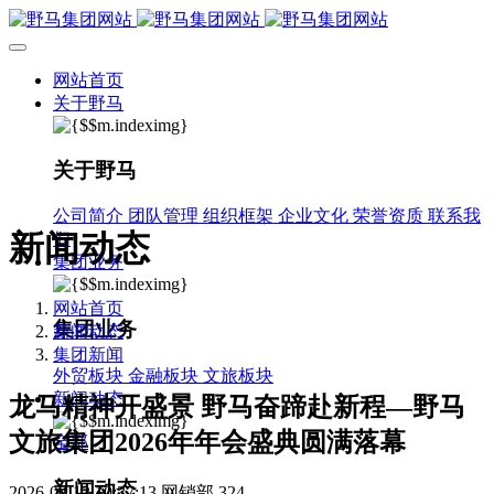
网站首页
关于野马
关于野马
公司简介
团队管理
组织框架
企业文化
荣誉资质
联系我
新闻动态
们
集团业务
网站首页
集团业务
新闻动态
集团新闻
外贸板块
金融板块
文旅板块
新闻动态
龙马精神开盛景 野马奋蹄赴新程—野马
文旅集团2026年年会盛典圆满落幕
全部
新闻动态
2026-02-12 10:37:13
网销部
324