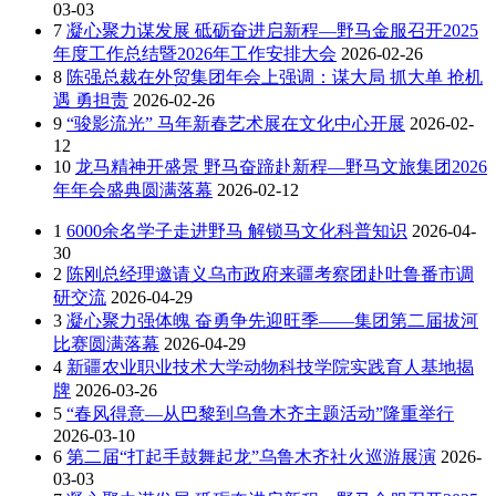
03-03
7
凝心聚力谋发展 砥砺奋进启新程—野马金服召开2025
年度工作总结暨2026年工作安排大会
2026-02-26
8
陈强总裁在外贸集团年会上强调：谋大局 抓大单 抢机
遇 勇担责
2026-02-26
9
“骏影流光” 马年新春艺术展在文化中心开展
2026-02-
12
10
龙马精神开盛景 野马奋蹄赴新程—野马文旅集团2026
年年会盛典圆满落幕
2026-02-12
1
6000余名学子走进野马 解锁马文化科普知识
2026-04-
30
2
陈刚总经理邀请义乌市政府来疆考察团赴吐鲁番市调
研交流
2026-04-29
3
凝心聚力强体魄 奋勇争先迎旺季——集团第二届拔河
比赛圆满落幕
2026-04-29
4
新疆农业职业技术大学动物科技学院实践育人基地揭
牌
2026-03-26
5
“春风得意—从巴黎到乌鲁木齐主题活动”隆重举行
2026-03-10
6
第二届“打起手鼓舞起龙”乌鲁木齐社火巡游展演
2026-
03-03