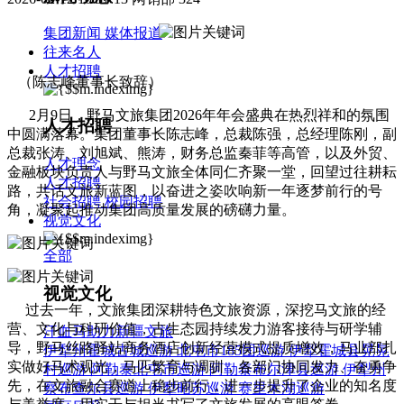
集团新闻
媒体报道
往来名人
人才招聘
（陈志峰董事长致辞）
2月9日，野马文旅集团2026年年会盛典在热烈祥和的氛围
人才招聘
中圆满
落幕
。集团董事长陈志峰，总裁陈强，总经理陈刚，副
总裁张涛、刘旭斌、熊涛，财务总监秦菲等高管，以及外贸、
人才理念
金融板块负责人与野马文旅全体同仁齐聚一堂，回望过往耕耘
人才招聘
路，共话文旅新蓝图，以奋进之姿吹响新一年逐梦前行的号
社会招聘
校园招聘
角，凝聚起推动集团高质量发展的磅礴力量。
视觉文化
全部
视觉文化
过去一年，文旅集团深耕特色文旅资源，深挖马文旅的经
营、文化与科研价值，古生态园持续发力游客接待与研学辅
汗血马助力新疆文旅
导，野马丝路驿站商务酒店创新经营模式提质增效，马业部扎
伊犁州霍城古城巡游
北屯市185团巡游
伊犁霍城县晃晃
实做好马术观光，马匹繁育与调驯，各部门协同发力、奋勇争
村巡游
阿勒泰北屯市巡游
阿勒泰布尔津县巡游
伊犁州
先，在文旅融合赛道上稳步前行，进一步提升了企业的知名度
察布查尔县巡游
伊犁昭苏巡游
赛里木湖巡游