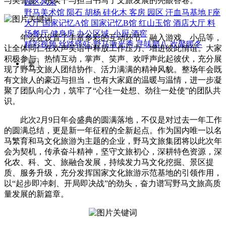
与美誉度，用实干与担当书写了文旅发展的亮眼答卷。
园区风采
野马美术馆
陨石
胡杨
硅化木
客房
园区
汗血马基地
F座
大厅
国家记忆A馆
国家记忆B馆
红山玉馆
酒店大厅
料
场餐厅
健身房
办公区域
小厨
酒窖
年会还设置了丰富多彩的互动环节，融入游戏、小品等，
精彩视频
丝路驿站·野马激光秀
寻味腊八 欢聚暖冬
让全体同仁在欢声笑语中释放工作压力、增进彼此情谊。大家
积极参与、热情互动，掌声、笑声、欢呼声此起彼伏，充分展
繁
现了野马文旅人团结协作、活力满满的精神风貌。整场年会既
有文旅人的豪迈与担当，也有大家庭的温暖与温情，进一步凝
聚了团队向心力，筑牢了“心往一处想、劲往一处使”的团队共
识。
此次2月9日年会盛典的圆满落地，不仅是对过去一年工作
的圆满总结，更是新一年征程的全新起点。作为国内唯一以名
马繁育和马文化旅游为主题的企业，野马文旅集团将以此次年
会为契机，传承奋斗精神，坚守文旅初心，深耕特色资源，深
化农、科、文、旅融合发展，持续发力马文化挖掘、景区提
质、服务升级，充分发挥国家文化旅游示范基地的引领作用，
以“起步即冲刺、开局即决战”的劲头，奋力谱写野马文旅高质
量发展的新篇章。