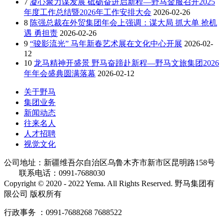
7
凝心聚力谋发展 砥砺奋进启新程—野马金服召开2025
年度工作总结暨2026年工作安排大会
2026-02-26
8
陈强总裁在外贸集团年会上强调：谋大局 抓大单 抢机
遇 勇担责
2026-02-26
9
“骏影流光” 马年新春艺术展在文化中心开展
2026-02-
12
10
龙马精神开盛景 野马奋蹄赴新程—野马文旅集团2026
年年会盛典圆满落幕
2026-02-12
关于野马
集团业务
新闻动态
往来名人
人才招聘
视觉文化
公司地址：新疆维吾尔自治区乌鲁木齐市新市区昆明路158号
联系电话：0991-7688030
Copyright © 2020 - 2022 Yema. All Rights Reserved. 野马集团有
限公司 版权所有
行政事务 ：0991-7688268 7688522