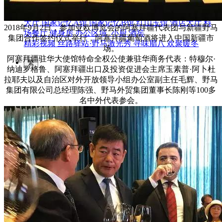
园区风采
野马美术馆
陨石
胡杨
硅化木
客房
园区
汗血马基地
F座
大厅
国家记忆A馆
国家记忆B馆
红山玉馆
酒店大厅
料
2018年9月2日，参加亚欧博览会的阿塞拜疆代表团与新疆野马
场餐厅
健身房
办公区域
小厨
酒窖
集团合作签约仪式举行，阿塞拜疆葡萄酒将进入中国新疆市
精彩视频
丝路驿站·野马激光秀
寻味腊八 欢聚暖冬
场。
阿塞拜疆驻华大使馆特命全权公使兼驻华商务代表：特穆尔·
繁
纳迪罗格鲁、阿塞拜疆出口及投资促进会主席玉素普·阿卜杜
拉耶夫以及自治区对外开放领导小组办公室副主任毛辉、野马
集团有限公司总经理陈强、野马外贸集团董事长陈刚等100多
名中外代表参会。