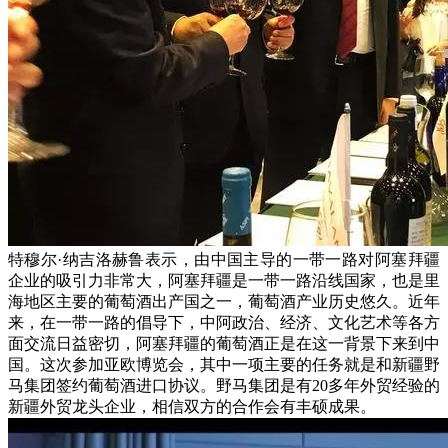
特穆尔·纳吉洛赫鲁表示，由中国主导的一带一路对阿塞拜疆
企业的吸引力非常大，阿塞拜疆是一带一路沿线国家，也是里
海地区主要的葡萄酒出产国之一，葡萄酒产业历史悠久。近年
来，在一带一路的倡导下，中阿政治、经济、文化艺术等各方
面交流日益密切，阿塞拜疆的葡萄酒正是在这一背景下来到中
国。这次参加亚欧博览会，其中一项主要的任务就是和新疆野
马集团签约葡萄酒进口协议。野马集团是有20多年外贸经验的
新疆外贸龙头企业，相信双方的合作会有丰硕成果。