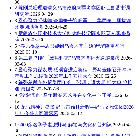
30
2
陈刚总经理邀请义乌市政府来疆考察团赴吐鲁番市调
研交流
2026-04-29
3
凝心聚力强体魄 奋勇争先迎旺季——集团第二届拔河
比赛圆满落幕
2026-04-29
4
新疆农业职业技术大学动物科技学院实践育人基地揭
牌
2026-03-26
5
“春风得意—从巴黎到乌鲁木齐主题活动”隆重举行
2026-03-10
6
第二届“打起手鼓舞起龙”乌鲁木齐社火巡游展演
2026-
03-03
7
凝心聚力谋发展 砥砺奋进启新程—野马金服召开2025
年度工作总结暨2026年工作安排大会
2026-02-26
8
陈强总裁在外贸集团年会上强调：谋大局 抓大单 抢机
遇 勇担责
2026-02-26
9
“骏影流光” 马年新春艺术展在文化中心开展
2026-02-
12
10
龙马精神开盛景 野马奋蹄赴新程—野马文旅集团2026
年年会盛典圆满落幕
2026-02-12
1
6000余名学子走进野马 解锁马文化科普知识
2026-04-
30