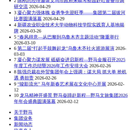
2
陈刚总经理邀请义乌市政府来疆考察团赴吐鲁番市调
研交流
2026-04-29
3
凝心聚力强体魄 奋勇争先迎旺季——集团第二届拔河
比赛圆满落幕
2026-04-29
4
新疆农业职业技术大学动物科技学院实践育人基地揭
牌
2026-03-26
5
“春风得意—从巴黎到乌鲁木齐主题活动”隆重举行
2026-03-10
6
第二届“打起手鼓舞起龙”乌鲁木齐社火巡游展演
2026-
03-03
7
凝心聚力谋发展 砥砺奋进启新程—野马金服召开2025
年度工作总结暨2026年工作安排大会
2026-02-26
8
陈强总裁在外贸集团年会上强调：谋大局 抓大单 抢机
遇 勇担责
2026-02-26
9
“骏影流光” 马年新春艺术展在文化中心开展
2026-02-
12
10
龙马精神开盛景 野马奋蹄赴新程—野马文旅集团2026
年年会盛典圆满落幕
2026-02-12
关于野马
集团业务
新闻动态