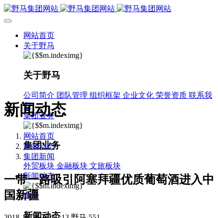
网站首页
关于野马
关于野马
公司简介
团队管理
组织框架
企业文化
荣誉资质
联系我
新闻动态
们
集团业务
网站首页
集团业务
新闻动态
集团新闻
外贸板块
金融板块
文旅板块
新闻动态
一带一路吸引阿塞拜疆优质葡萄酒进入中
国新疆
全部
新闻动态
2018-12-26 15:59:13
野马
551