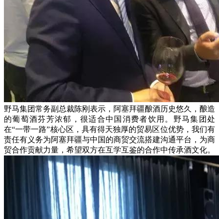
野马集团常务副总裁陈刚表示，阿塞拜疆酿酒历史悠久，酿造
的葡萄酒芬芳浓郁，很适合中国消费者饮用。野马集团处
在“一带一路”核心区，具有得天独厚的贸易区位优势，我们有
责任有义务为阿塞拜疆与中国的商贸交流搭建沟通平台，为商
贸合作贡献力量，希望双方在互学互鉴的合作中传承酒文化。