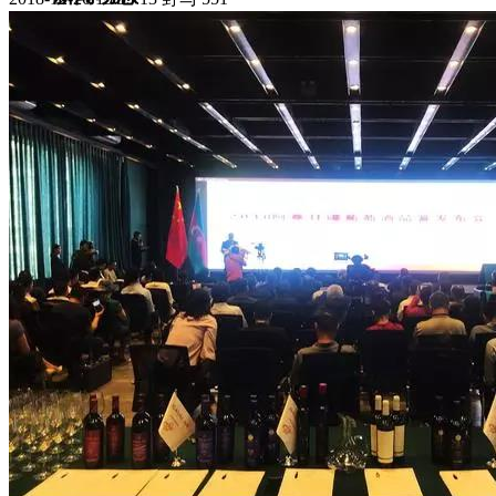
集团新闻
媒体报道
往来名人
人才招聘
人才招聘
人才理念
人才招聘
社会招聘
校园招聘
视觉文化
全部
视觉文化
汗血马助力新疆文旅
伊犁州霍城古城巡游
北屯市185团巡游
伊犁霍城县晃晃
村巡游
阿勒泰北屯市巡游
阿勒泰布尔津县巡游
伊犁州
察布查尔县巡游
伊犁昭苏巡游
赛里木湖巡游