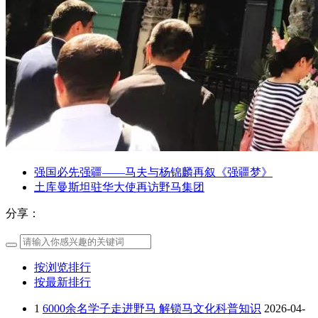
强国必先强疆——马夫与杨锦麟再叙《强疆梦》
土库曼斯坦驻华大使再访野马集团
分享：
按浏览排行
按最新排行
1
6000余名学子走进野马 解锁马文化科普知识
2026-04-