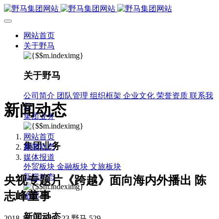
网站首页
关于野马
关于野马
公司简介
团队管理
组织框架
企业文化
荣誉资质
联系我
新闻动态
们
集团业务
网站首页
集团业务
新闻动态
媒体报道
外贸板块
金融板块
文旅板块
新闻动态
央视专题片《跨越》面向海内外播出 陈
志峰董事
全部
新闻动态
2018-12-17 10:06:23
野马
529