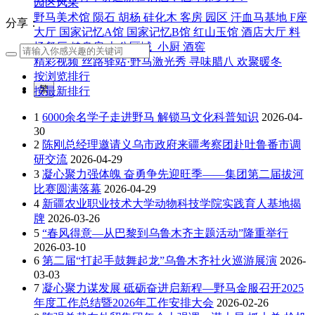
园区风采
野马美术馆
陨石
胡杨
硅化木
客房
园区
汗血马基地
F座
分享：
大厅
国家记忆A馆
国家记忆B馆
红山玉馆
酒店大厅
料
场餐厅
健身房
办公区域
小厨
酒窖
精彩视频
丝路驿站·野马激光秀
寻味腊八 欢聚暖冬
按浏览排行
繁
按最新排行
1
6000余名学子走进野马 解锁马文化科普知识
2026-04-
30
2
陈刚总经理邀请义乌市政府来疆考察团赴吐鲁番市调
研交流
2026-04-29
3
凝心聚力强体魄 奋勇争先迎旺季——集团第二届拔河
比赛圆满落幕
2026-04-29
4
新疆农业职业技术大学动物科技学院实践育人基地揭
牌
2026-03-26
5
“春风得意—从巴黎到乌鲁木齐主题活动”隆重举行
2026-03-10
6
第二届“打起手鼓舞起龙”乌鲁木齐社火巡游展演
2026-
03-03
7
凝心聚力谋发展 砥砺奋进启新程—野马金服召开2025
年度工作总结暨2026年工作安排大会
2026-02-26