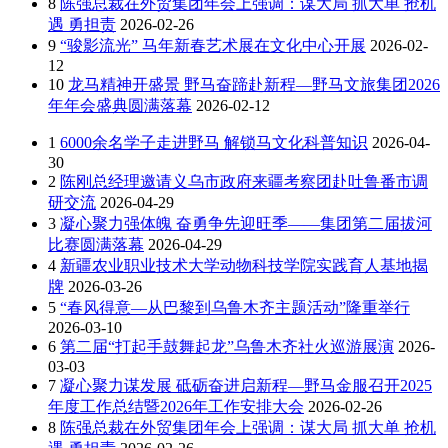
8
陈强总裁在外贸集团年会上强调：谋大局 抓大单 抢机
遇 勇担责
2026-02-26
9
“骏影流光” 马年新春艺术展在文化中心开展
2026-02-
12
10
龙马精神开盛景 野马奋蹄赴新程—野马文旅集团2026
年年会盛典圆满落幕
2026-02-12
1
6000余名学子走进野马 解锁马文化科普知识
2026-04-
30
2
陈刚总经理邀请义乌市政府来疆考察团赴吐鲁番市调
研交流
2026-04-29
3
凝心聚力强体魄 奋勇争先迎旺季——集团第二届拔河
比赛圆满落幕
2026-04-29
4
新疆农业职业技术大学动物科技学院实践育人基地揭
牌
2026-03-26
5
“春风得意—从巴黎到乌鲁木齐主题活动”隆重举行
2026-03-10
6
第二届“打起手鼓舞起龙”乌鲁木齐社火巡游展演
2026-
03-03
7
凝心聚力谋发展 砥砺奋进启新程—野马金服召开2025
年度工作总结暨2026年工作安排大会
2026-02-26
8
陈强总裁在外贸集团年会上强调：谋大局 抓大单 抢机