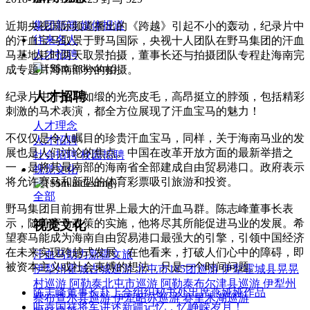
集团新闻
媒体报道
近期央视国际频道播出的《跨越》引起不小的轰动，纪录片中
往来名人
的汗血宝马取景于野马国际，央视十人团队在野马集团的汗血
人才招聘
马基地耗时两天取景拍摄，董事长还与拍摄团队专程赴海南完
成专题片海南部分的拍摄。
人才招聘
纪录片中汗血马如缎的光亮皮毛，高昂挺立的脖颈，包括精彩
刺激的马术表演，都全方位展现了汗血宝马的魅力！
人才理念
不仅仅是令人瞩目的珍贵汗血宝马，同样，关于海南马业的发
人才招聘
展也是人们讨论的焦点。中国在改革开放方面的最新举措之
社会招聘
校园招聘
一，是将其最南部的海南省全部建成自由贸易港口。政府表示
视觉文化
将允许赛马和新型的体育彩票吸引旅游和投资。
全部
野马集团目前拥有世界上最大的汗血马群。陈志峰董事长表
示，随着赛马政策的实施，他将尽其所能促进马业的发展。希
视觉文化
望赛马能成为海南自由贸易港口最强大的引擎，引领中国经济
在未来实现跨越式发展。在他看来，打破人们心中的障碍，即
汗血马助力新疆文旅
被资本主义或社会束缚的想法，只是一个时间问题。
伊犁州霍城古城巡游
北屯市185团巡游
伊犁霍城县晃晃
村巡游
阿勒泰北屯市巡游
阿勒泰布尔津县巡游
伊犁州
陈志峰董事长赴上合组织秘书处出席燕娅娅作品
察布查尔县巡游
伊犁昭苏巡游
赛里木湖巡游
听袁国祥将军讲述新疆记忆，忆峥嵘岁月！