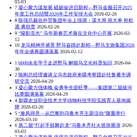
03-03
7
凝心聚力谋发展 砥砺奋进启新程—野马金服召开2025
年度工作总结暨2026年工作安排大会
2026-02-26
8
陈强总裁在外贸集团年会上强调：谋大局 抓大单 抢机
遇 勇担责
2026-02-26
9
“骏影流光” 马年新春艺术展在文化中心开展
2026-02-
12
10
龙马精神开盛景 野马奋蹄赴新程—野马文旅集团2026
年年会盛典圆满落幕
2026-02-12
1
6000余名学子走进野马 解锁马文化科普知识
2026-04-
30
2
陈刚总经理邀请义乌市政府来疆考察团赴吐鲁番市调
研交流
2026-04-29
3
凝心聚力强体魄 奋勇争先迎旺季——集团第二届拔河
比赛圆满落幕
2026-04-29
4
新疆农业职业技术大学动物科技学院实践育人基地揭
牌
2026-03-26
5
“春风得意—从巴黎到乌鲁木齐主题活动”隆重举行
2026-03-10
6
第二届“打起手鼓舞起龙”乌鲁木齐社火巡游展演
2026-
03-03