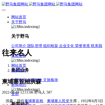
网站首页
关于野马
关于野马
公司简介
团队管理
组织框架
企业文化
荣誉资质
联系我
往来名人
们
集团业务
网站首页
集团业务
往来名人
外贸板块
金融板块
文旅板块
柬埔寨首相洪森
新闻动态
2022-08-19 12:11:06
野马人
587
全部
洪森，现任
柬埔寨首相
、
柬埔寨人民党
主席，1952年8月5日
新闻动态