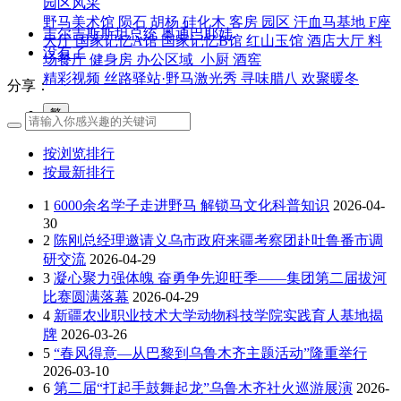
园区风采
野马美术馆
陨石
胡杨
硅化木
客房
园区
汗血马基地
F座
吉尔吉斯斯坦总统 奥通巴耶娃
大厅
国家记忆A馆
国家记忆B馆
红山玉馆
酒店大厅
料
没有了
场餐厅
健身房
办公区域
小厨
酒窖
精彩视频
丝路驿站·野马激光秀
寻味腊八 欢聚暖冬
分享：
繁
按浏览排行
按最新排行
1
6000余名学子走进野马 解锁马文化科普知识
2026-04-
30
2
陈刚总经理邀请义乌市政府来疆考察团赴吐鲁番市调
研交流
2026-04-29
3
凝心聚力强体魄 奋勇争先迎旺季——集团第二届拔河
比赛圆满落幕
2026-04-29
4
新疆农业职业技术大学动物科技学院实践育人基地揭
牌
2026-03-26
5
“春风得意—从巴黎到乌鲁木齐主题活动”隆重举行
2026-03-10
6
第二届“打起手鼓舞起龙”乌鲁木齐社火巡游展演
2026-