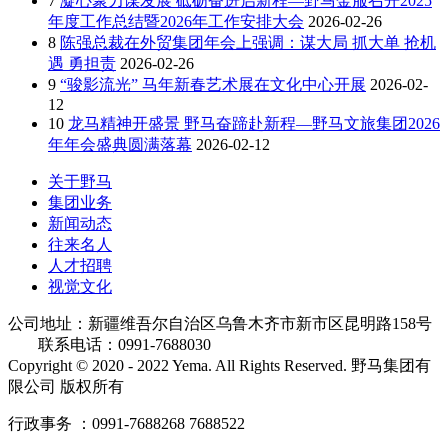
7
凝心聚力谋发展 砥砺奋进启新程—野马金服召开2025
年度工作总结暨2026年工作安排大会
2026-02-26
8
陈强总裁在外贸集团年会上强调：谋大局 抓大单 抢机
遇 勇担责
2026-02-26
9
“骏影流光” 马年新春艺术展在文化中心开展
2026-02-
12
10
龙马精神开盛景 野马奋蹄赴新程—野马文旅集团2026
年年会盛典圆满落幕
2026-02-12
关于野马
集团业务
新闻动态
往来名人
人才招聘
视觉文化
公司地址：新疆维吾尔自治区乌鲁木齐市新市区昆明路158号
联系电话：0991-7688030
Copyright © 2020 - 2022 Yema. All Rights Reserved. 野马集团有
限公司 版权所有
行政事务 ：0991-7688268 7688522