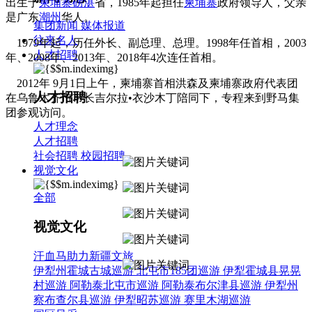
出生于
柬埔寨
磅湛
省，1985年起担任
柬埔寨
政府领导人，父亲
是广东
潮州
华人。
集团新闻
媒体报道
往来名人
1979年起，历任外长、副总理、总理。1998年任首相，2003
人才招聘
年、2008年、2013年、2018年4次连任首相。
2012年 9月1日上午，柬埔寨首相洪森及柬埔寨政府代表团
人才招聘
在乌鲁木齐市市长吉尔拉•衣沙木丁陪同下，专程来到野马集
团参观访问。
人才理念
人才招聘
社会招聘
校园招聘
视觉文化
全部
视觉文化
汗血马助力新疆文旅
伊犁州霍城古城巡游
北屯市185团巡游
伊犁霍城县晃晃
村巡游
阿勒泰北屯市巡游
阿勒泰布尔津县巡游
伊犁州
察布查尔县巡游
伊犁昭苏巡游
赛里木湖巡游