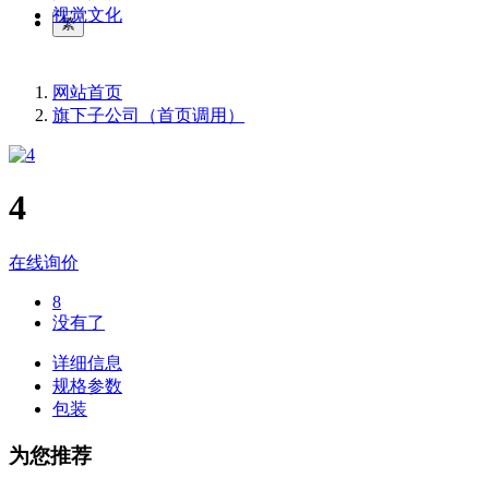
视觉文化
繁
网站首页
旗下子公司（首页调用）
4
在线询价
8
没有了
详细信息
规格参数
包装
为您推荐