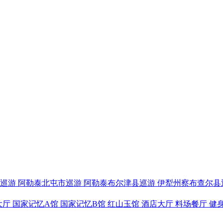
巡游
阿勒泰北屯市巡游
阿勒泰布尔津县巡游
伊犁州察布查尔县
大厅
国家记忆A馆
国家记忆B馆
红山玉馆
酒店大厅
料场餐厅
健