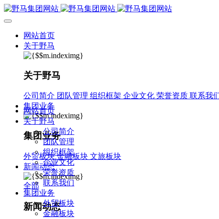
网站首页
关于野马
关于野马
公司简介
团队管理
组织框架
企业文化
荣誉资质
联系我
集团业务
网站首页
关于野马
公司简介
集团业务
团队管理
组织框架
外贸板块
金融板块
文旅板块
企业文化
新闻动态
荣誉资质
联系我们
全部
集团业务
外贸板块
新闻动态
金融板块