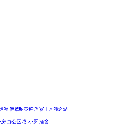
巡游
伊犁昭苏巡游
赛里木湖巡游
身房
办公区域
小厨
酒窖