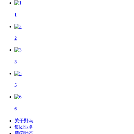
1
2
3
5
6
关于野马
集团业务
新闻动态