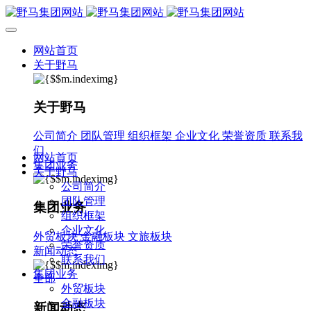
网站首页
关于野马
关于野马
公司简介
团队管理
组织框架
企业文化
荣誉资质
联系我
们
网站首页
集团业务
关于野马
公司简介
团队管理
集团业务
组织框架
企业文化
外贸板块
金融板块
文旅板块
荣誉资质
新闻动态
联系我们
集团业务
全部
外贸板块
金融板块
新闻动态