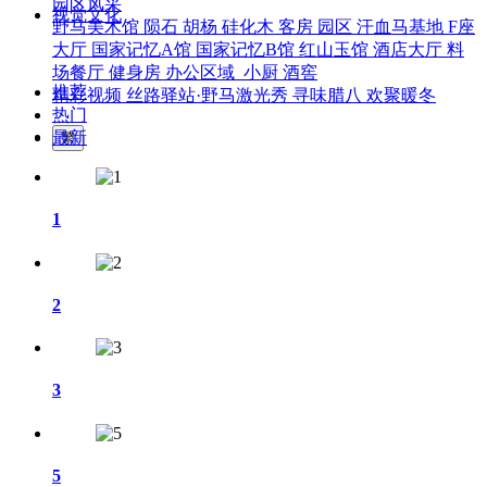
园区风采
视觉文化
野马美术馆
陨石
胡杨
硅化木
客房
园区
汗血马基地
F座
大厅
国家记忆A馆
国家记忆B馆
红山玉馆
酒店大厅
料
场餐厅
健身房
办公区域
小厨
酒窖
推荐
精彩视频
丝路驿站·野马激光秀
寻味腊八 欢聚暖冬
热门
最新
繁
1
2
3
5