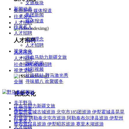
文旅板块
新闻动态
集团新闻
媒体报道
集团新闻
往来名人
媒体报道
人才招聘
往来名人
人才招聘
人才理念
人才招聘
人才招聘
视觉文化
人才理念
汗血马助力新疆文旅
人才招聘
园区风采
社会招聘
校园招聘
精彩视频
视觉文化
丝路驿站·野马激光秀
寻味腊八 欢聚暖冬
全部
视觉文化
关于野马
汗血马助力新疆文旅
集团业务
伊犁州霍城古城巡游
北屯市185团巡游
伊犁霍城县晃晃
新闻动态
村巡游
阿勒泰北屯市巡游
阿勒泰布尔津县巡游
伊犁州
往来名人
察布查尔县巡游
伊犁昭苏巡游
赛里木湖巡游
人才招聘