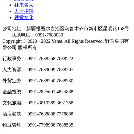
往来名人
人才招聘
视觉文化
公司地址：新疆维吾尔自治区乌鲁木齐市新市区昆明路158号
联系电话：0991-7688030
Copyright © 2020 - 2022 Yema. All Rights Reserved. 野马集团有
限公司 版权所有
行政事务 ：0991-7688268 7688522
人力资源 ：0991-7689099 7688207
外贸业务 ：0991-7688550 7688530
金融投资 ：0991-2825691 4825888
文化旅游 ：0991-3819369 3631358
酒店餐饮 ：0991-7688888 7778888
物业管理 ：0991-7798988 7688535