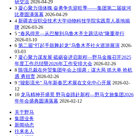
研交流
2026-04-29
3
凝心聚力强体魄 奋勇争先迎旺季——集团第二届拔河
比赛圆满落幕
2026-04-29
4
新疆农业职业技术大学动物科技学院实践育人基地揭
牌
2026-03-26
5
“春风得意—从巴黎到乌鲁木齐主题活动”隆重举行
2026-03-10
6
第二届“打起手鼓舞起龙”乌鲁木齐社火巡游展演
2026-
03-03
7
凝心聚力谋发展 砥砺奋进启新程—野马金服召开2025
年度工作总结暨2026年工作安排大会
2026-02-26
8
陈强总裁在外贸集团年会上强调：谋大局 抓大单 抢机
遇 勇担责
2026-02-26
9
“骏影流光” 马年新春艺术展在文化中心开展
2026-02-
12
10
龙马精神开盛景 野马奋蹄赴新程—野马文旅集团2026
年年会盛典圆满落幕
2026-02-12
关于野马
集团业务
新闻动态
往来名人