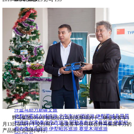
集团新闻
媒体报道
往来名人
人才招聘
人才招聘
人才理念
人才招聘
社会招聘
校园招聘
视觉文化
全部
视觉文化
汗血马助力新疆文旅
伊犁州霍城古城巡游
北屯市185团巡游
伊犁霍城县晃晃
野马集团2016年首批出口乌别克斯坦的十二辆金龙客车1
村巡游
阿勒泰北屯市巡游
阿勒泰布尔津县巡游
伊犁州
月13日在塔什干交付用户，金龙客车公司联合野马集团举办的
察布查尔县巡游
伊犁昭苏巡游
赛里木湖巡游
产品推介会同时举行。