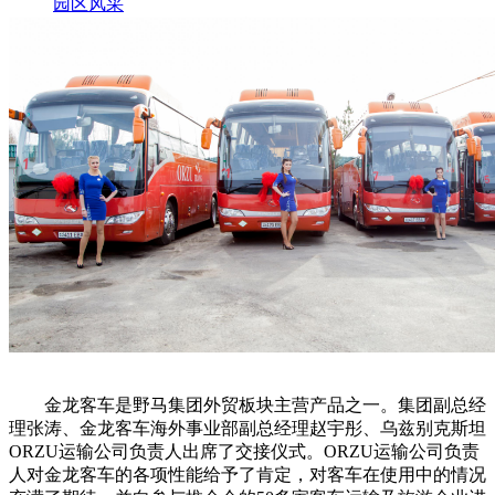
园区风采
野马美术馆
陨石
胡杨
硅化木
客房
园区
汗血马基地
F座
大厅
国家记忆A馆
国家记忆B馆
红山玉馆
酒店大厅
料
场餐厅
健身房
办公区域
小厨
酒窖
精彩视频
丝路驿站·野马激光秀
寻味腊八 欢聚暖冬
繁
金龙客车是野马集团外贸板块主营产品之一。集团副总经
理张涛、金龙客车海外事业部副总经理赵宇彤、乌兹别克斯坦
ORZU运输公司负责人出席了交接仪式。ORZU运输公司负责
人对金龙客车的各项性能给予了肯定，对客车在使用中的情况