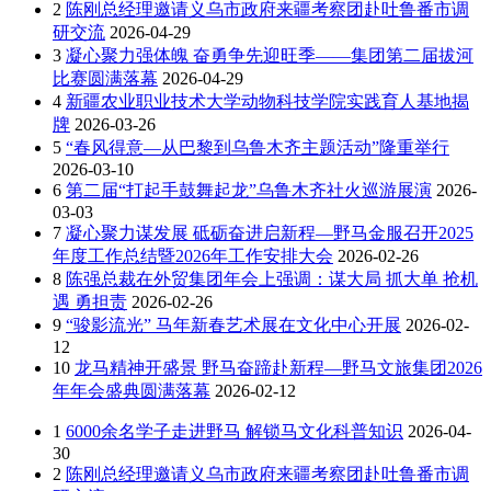
2
陈刚总经理邀请义乌市政府来疆考察团赴吐鲁番市调
研交流
2026-04-29
3
凝心聚力强体魄 奋勇争先迎旺季——集团第二届拔河
比赛圆满落幕
2026-04-29
4
新疆农业职业技术大学动物科技学院实践育人基地揭
牌
2026-03-26
5
“春风得意—从巴黎到乌鲁木齐主题活动”隆重举行
2026-03-10
6
第二届“打起手鼓舞起龙”乌鲁木齐社火巡游展演
2026-
03-03
7
凝心聚力谋发展 砥砺奋进启新程—野马金服召开2025
年度工作总结暨2026年工作安排大会
2026-02-26
8
陈强总裁在外贸集团年会上强调：谋大局 抓大单 抢机
遇 勇担责
2026-02-26
9
“骏影流光” 马年新春艺术展在文化中心开展
2026-02-
12
10
龙马精神开盛景 野马奋蹄赴新程—野马文旅集团2026
年年会盛典圆满落幕
2026-02-12
1
6000余名学子走进野马 解锁马文化科普知识
2026-04-
30
2
陈刚总经理邀请义乌市政府来疆考察团赴吐鲁番市调