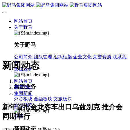
网站首页
关于野马
关于野马
公司简介
团队管理
组织框架
企业文化
荣誉资质
联系我
新闻动态
们
集团业务
网站首页
集团业务
新闻动态
集团新闻
外贸板块
金融板块
文旅板块
新闻动态
新年首批金龙客车出口乌兹别克 推介会
同期举行
全部
新闻动态
2016-01-30 21:10:23
野马
155