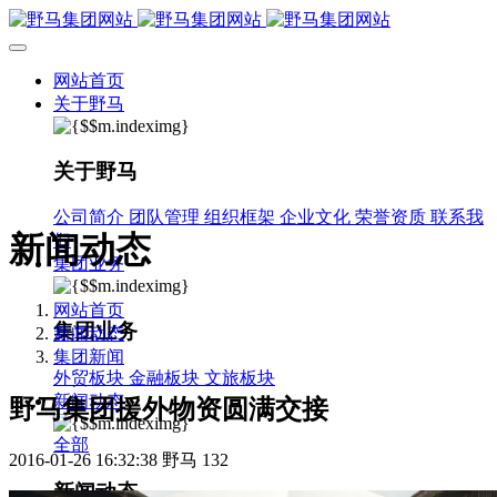
网站首页
关于野马
关于野马
公司简介
团队管理
组织框架
企业文化
荣誉资质
联系我
新闻动态
们
集团业务
网站首页
集团业务
新闻动态
集团新闻
外贸板块
金融板块
文旅板块
新闻动态
野马集团援外物资圆满交接
全部
2016-01-26 16:32:38
野马
132
新闻动态