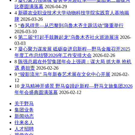
3
凝心聚力强体魄 奋勇争先迎旺季——集团第二届拔河
比赛圆满落幕
2026-04-29
4
新疆农业职业技术大学动物科技学院实践育人基地揭
牌
2026-03-26
5
“春风得意—从巴黎到乌鲁木齐主题活动”隆重举行
2026-03-10
6
第二届“打起手鼓舞起龙”乌鲁木齐社火巡游展演
2026-
03-03
7
凝心聚力谋发展 砥砺奋进启新程—野马金服召开2025
年度工作总结暨2026年工作安排大会
2026-02-26
8
陈强总裁在外贸集团年会上强调：谋大局 抓大单 抢机
遇 勇担责
2026-02-26
9
“骏影流光” 马年新春艺术展在文化中心开展
2026-02-
12
10
龙马精神开盛景 野马奋蹄赴新程—野马文旅集团2026
年年会盛典圆满落幕
2026-02-12
关于野马
集团业务
新闻动态
往来名人
人才招聘