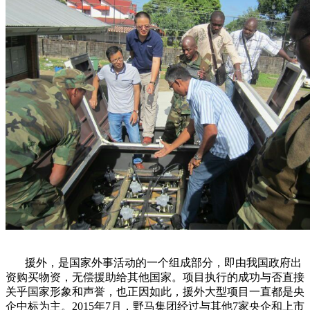
园区风采
野马美术馆
陨石
胡杨
硅化木
客房
园区
汗血马基地
F座
大厅
国家记忆A馆
国家记忆B馆
红山玉馆
酒店大厅
料
场餐厅
健身房
办公区域
小厨
酒窖
精彩视频
丝路驿站·野马激光秀
寻味腊八 欢聚暖冬
繁
援外，是国家外事活动的一个组成部分，即由我国政府出
资购买物资，无偿援助给其他国家。项目执行的成功与否直接
关乎国家形象和声誉，也正因如此，援外大型项目一直都是央
企中标为主。2015年7月，野马集团经过与其他7家央企和上市