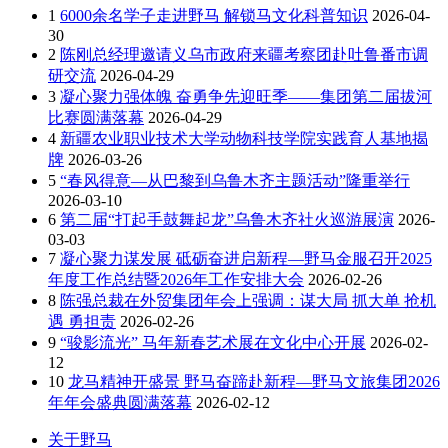
1
6000余名学子走进野马 解锁马文化科普知识
2026-04-
30
2
陈刚总经理邀请义乌市政府来疆考察团赴吐鲁番市调
研交流
2026-04-29
3
凝心聚力强体魄 奋勇争先迎旺季——集团第二届拔河
比赛圆满落幕
2026-04-29
4
新疆农业职业技术大学动物科技学院实践育人基地揭
牌
2026-03-26
5
“春风得意—从巴黎到乌鲁木齐主题活动”隆重举行
2026-03-10
6
第二届“打起手鼓舞起龙”乌鲁木齐社火巡游展演
2026-
03-03
7
凝心聚力谋发展 砥砺奋进启新程—野马金服召开2025
年度工作总结暨2026年工作安排大会
2026-02-26
8
陈强总裁在外贸集团年会上强调：谋大局 抓大单 抢机
遇 勇担责
2026-02-26
9
“骏影流光” 马年新春艺术展在文化中心开展
2026-02-
12
10
龙马精神开盛景 野马奋蹄赴新程—野马文旅集团2026
年年会盛典圆满落幕
2026-02-12
关于野马