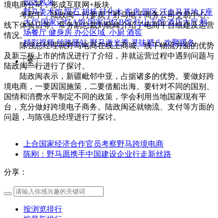
园区风采
境电商公司，形成互联网+板块。
野马美术馆
陨石
胡杨
硅化木
客房
园区
汗血马基地
F座
考察中，陆政闽一行参观了野马电子商务公司交易中心、
大厅
国家记忆A馆
国家记忆B馆
红山玉馆
酒店大厅
料
线下体验店等。常务副总裁刘晓峰介绍了电商平台组建及运营
场餐厅
健身房
办公区域
小厨
酒窖
情况。
精彩视频
丝路驿站·野马激光秀
寻味腊八 欢聚暖冬
陈强总经理就野马电商在线上商城、线下物流方面的优势
及新三板上市的情况进行了介绍，并就运营过程中遇到问题与
繁
陆政闽一行进行了探讨。
陆政闽表示，新疆毗邻中亚，占据诸多的优势。要做好跨
境电商，一要因国施策，二要借船出海。要针对不同的国别、
国情和消费水平制定不同的政策，学会利用当地国家现有平
台，充分做好跨境电子商务。陆政闽还就物流、支付等方面的
问题，与陈强总经理进行了探讨。
上合国家经济合作官员考察野马跨境电商
陈刚：野马愿携手中国建设企业行走新丝路
分享：
按浏览排行