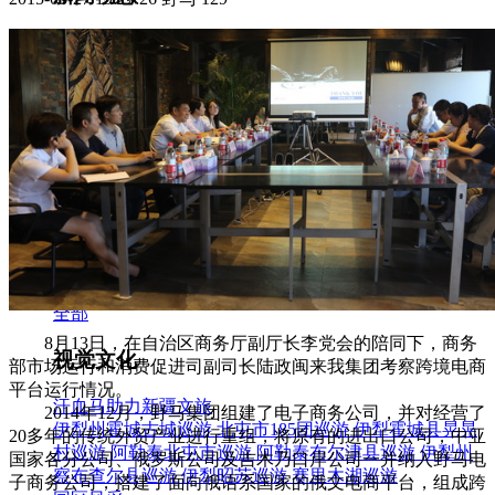
集团新闻
媒体报道
往来名人
人才招聘
人才招聘
人才理念
人才招聘
社会招聘
校园招聘
视觉文化
全部
8月13日，在自治区商务厅副厅长李党会的陪同下，商务
视觉文化
部市场运行和消费促进司副司长陆政闽来我集团考察跨境电商
平台运行情况。
汗血马助力新疆文旅
2014年12月，野马集团组建了电子商务公司，并对经营了
伊犁州霍城古城巡游
北屯市185团巡游
伊犁霍城县晃晃
20多年的传统外贸产业进行重组，将原有的进出口公司，中亚
村巡游
阿勒泰北屯市巡游
阿勒泰布尔津县巡游
伊犁州
国家各分公司、俄罗斯公司及吉木乃口岸公司一并纳入野马电
察布查尔县巡游
伊犁昭苏巡游
赛里木湖巡游
子商务公司，搭建了面向俄语系国家的俄文电商平台，组成跨