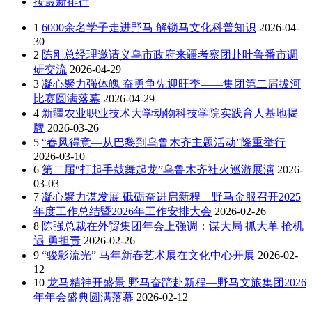
按最新排行
1
6000余名学子走进野马 解锁马文化科普知识
2026-04-
30
2
陈刚总经理邀请义乌市政府来疆考察团赴吐鲁番市调
研交流
2026-04-29
3
凝心聚力强体魄 奋勇争先迎旺季——集团第二届拔河
比赛圆满落幕
2026-04-29
4
新疆农业职业技术大学动物科技学院实践育人基地揭
牌
2026-03-26
5
“春风得意—从巴黎到乌鲁木齐主题活动”隆重举行
2026-03-10
6
第二届“打起手鼓舞起龙”乌鲁木齐社火巡游展演
2026-
03-03
7
凝心聚力谋发展 砥砺奋进启新程—野马金服召开2025
年度工作总结暨2026年工作安排大会
2026-02-26
8
陈强总裁在外贸集团年会上强调：谋大局 抓大单 抢机
遇 勇担责
2026-02-26
9
“骏影流光” 马年新春艺术展在文化中心开展
2026-02-
12
10
龙马精神开盛景 野马奋蹄赴新程—野马文旅集团2026
年年会盛典圆满落幕
2026-02-12