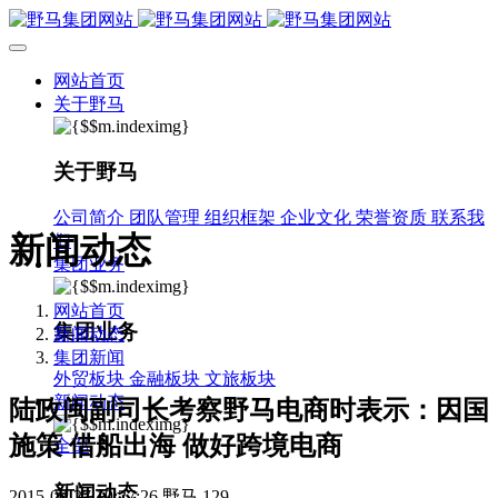
网站首页
关于野马
关于野马
公司简介
团队管理
组织框架
企业文化
荣誉资质
联系我
新闻动态
们
集团业务
网站首页
集团业务
新闻动态
集团新闻
外贸板块
金融板块
文旅板块
新闻动态
陆政闽副司长考察野马电商时表示：因国
施策 借船出海 做好跨境电商
全部
新闻动态
2015-08-27 19:27:26
野马
129