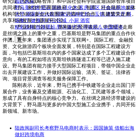
研究院（全球战略智库）和中国社会科学院蓝迪国际智库项目
园区风采
共同承办。来自中巴两国政府、企业、智库、社会组织、媒体
野马美术馆
陨石
胡杨
硅化木
客房
园区
汗血马基地
F座
机构等约300位参会代表围绕“共商中巴合作，共建繁荣走廊，
大厅
国家记忆A馆
国家记忆B馆
红山玉馆
酒店大厅
料
共享和谐发展”主题展开讨论。
场餐厅
健身房
办公区域
小厨
酒窖
在“产业对接”论坛上，陈刚副总经理表示，中巴经济走廊
精彩视频
丝路驿站·野马激光秀
寻味腊八 欢聚暖冬
是丝绸之路上的重中之重，巴基斯坦是野马集团的重点合作伙
繁
伴国。近年来，集团逐步实现了互联网+、国际工程、金融投
资、文化旅游四个板块全面发展，特别是在国际工程建设方
面，与包括巴基斯坦在内的多个国家达成了多个工程建设合作
意向，有的工程如塔吉克斯坦铁路隧道工程等已进入施工建
设。野马集团有能力接手大型国际工程项目，带领中国企业走
出去开展建设工作，并做好国际运输、清关、签证、法律咨
询、项目背景调查等相关服务保障工作。
陈刚表示，近年来，野马已携手中铁建等企业走出国门开
展合作，业务遍及交通能源、石油化工、工民建等多个领域，
形成了具有自身特点的核心竞争力。在丝绸之路经济带建设的
大背景下，野马愿与更多的中国大型施工企业携手，共同开拓
新领域、新市场。
陆政闽副司长考察野马电商时表示：因国施策 借船出海
做好跨境电商