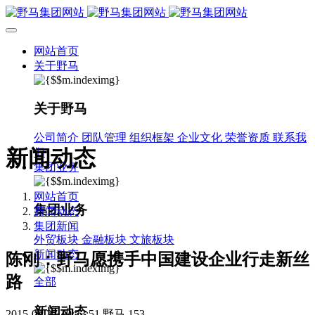
网站首页
关于野马
关于野马
公司简介
团队管理
组织框架
企业文化
荣誉资质
联系我
新闻动态
们
集团业务
网站首页
集团业务
新闻动态
集团新闻
外贸板块
金融板块
文旅板块
新闻动态
陈刚：野马愿携手中国建设企业行走新丝
路
全部
新闻动态
2015-08-27 19:23:51
野马
153