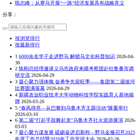
陈志峰：从赛马开展“一路”经济发展具有战略意义
分享：
按浏览排行
按最新排行
1
6000余名学子走进野马 解锁马文化科普知识
2026-04-
30
2
陈刚总经理邀请义乌市政府来疆考察团赴吐鲁番市调
研交流
2026-04-29
3
凝心聚力强体魄 奋勇争先迎旺季——集团第二届拔河
比赛圆满落幕
2026-04-29
4
新疆农业职业技术大学动物科技学院实践育人基地揭
牌
2026-03-26
5
“春风得意—从巴黎到乌鲁木齐主题活动”隆重举行
2026-03-10
6
第二届“打起手鼓舞起龙”乌鲁木齐社火巡游展演
2026-
03-03
7
凝心聚力谋发展 砥砺奋进启新程—野马金服召开2025
年度工作总结暨2026年工作安排大会
2026-02-26