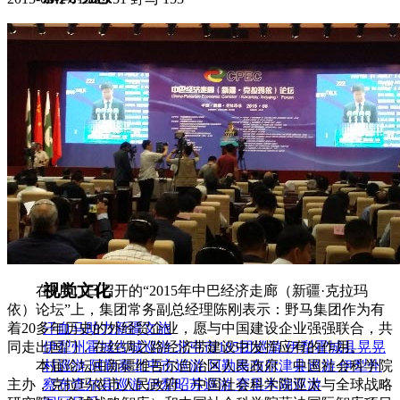
集团新闻
媒体报道
往来名人
人才招聘
人才招聘
人才理念
人才招聘
社会招聘
校园招聘
视觉文化
全部
视觉文化
在8月11日召开的“2015年中巴经济走廊（新疆·克拉玛
依）论坛”上，集团常务副总经理陈刚表示：野马集团作为有
着20多年历史的外经贸企业，愿与中国建设企业强强联合，共
汗血马助力新疆文旅
同走出国门，在丝绸之路经济带建设中发挥应有的作用。
伊犁州霍城古城巡游
北屯市185团巡游
伊犁霍城县晃晃
本届论坛由新疆维吾尔自治区人民政府、中国社会科学院
村巡游
阿勒泰北屯市巡游
阿勒泰布尔津县巡游
伊犁州
主办，克拉玛依市人民政府、中国社会科学院亚太与全球战略
察布查尔县巡游
伊犁昭苏巡游
赛里木湖巡游