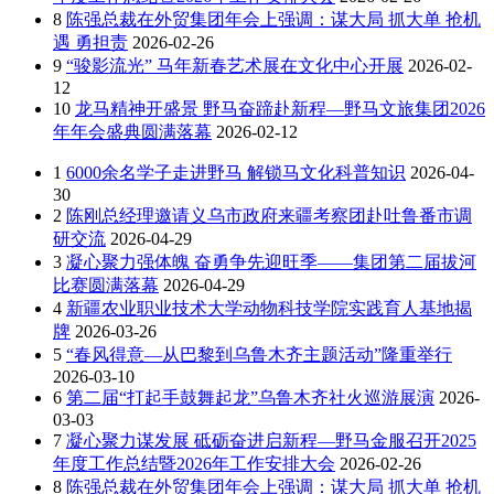
8
陈强总裁在外贸集团年会上强调：谋大局 抓大单 抢机
遇 勇担责
2026-02-26
9
“骏影流光” 马年新春艺术展在文化中心开展
2026-02-
12
10
龙马精神开盛景 野马奋蹄赴新程—野马文旅集团2026
年年会盛典圆满落幕
2026-02-12
1
6000余名学子走进野马 解锁马文化科普知识
2026-04-
30
2
陈刚总经理邀请义乌市政府来疆考察团赴吐鲁番市调
研交流
2026-04-29
3
凝心聚力强体魄 奋勇争先迎旺季——集团第二届拔河
比赛圆满落幕
2026-04-29
4
新疆农业职业技术大学动物科技学院实践育人基地揭
牌
2026-03-26
5
“春风得意—从巴黎到乌鲁木齐主题活动”隆重举行
2026-03-10
6
第二届“打起手鼓舞起龙”乌鲁木齐社火巡游展演
2026-
03-03
7
凝心聚力谋发展 砥砺奋进启新程—野马金服召开2025
年度工作总结暨2026年工作安排大会
2026-02-26
8
陈强总裁在外贸集团年会上强调：谋大局 抓大单 抢机