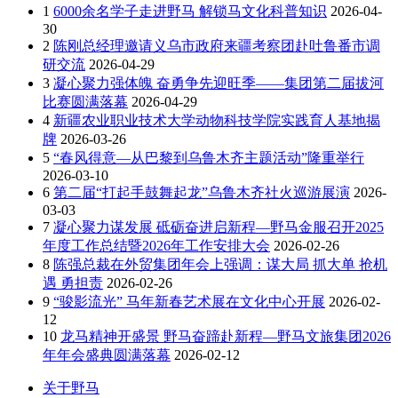
1
6000余名学子走进野马 解锁马文化科普知识
2026-04-
30
2
陈刚总经理邀请义乌市政府来疆考察团赴吐鲁番市调
研交流
2026-04-29
3
凝心聚力强体魄 奋勇争先迎旺季——集团第二届拔河
比赛圆满落幕
2026-04-29
4
新疆农业职业技术大学动物科技学院实践育人基地揭
牌
2026-03-26
5
“春风得意—从巴黎到乌鲁木齐主题活动”隆重举行
2026-03-10
6
第二届“打起手鼓舞起龙”乌鲁木齐社火巡游展演
2026-
03-03
7
凝心聚力谋发展 砥砺奋进启新程—野马金服召开2025
年度工作总结暨2026年工作安排大会
2026-02-26
8
陈强总裁在外贸集团年会上强调：谋大局 抓大单 抢机
遇 勇担责
2026-02-26
9
“骏影流光” 马年新春艺术展在文化中心开展
2026-02-
12
10
龙马精神开盛景 野马奋蹄赴新程—野马文旅集团2026
年年会盛典圆满落幕
2026-02-12
关于野马