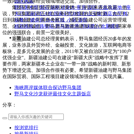
一致同意在国际经贸领域增进交流、加强合作。
园区风采
集团常务副总经理陈刚对黄鹤一行的到来表示欢迎，他
野马美术馆
陨石
胡杨
硅化木
客房
园区
汗血马基地
F座
说，野马集团目前正处在业务转型发展的关键时刻，自6月12
大厅
国家记忆A馆
国家记忆B馆
红山玉馆
酒店大厅
料
日到新疆油建公司调研考察后，感受到油建公司运营管理规
场餐厅
健身房
办公区域
小厨
酒窖
范、企业经营诚信，野马愿与新疆油建加强合作，相信两家单
精彩视频
丝路驿站·野马激光秀
寻味腊八 欢聚暖冬
位的强强联合，前景一定很美好。
繁
新疆油建公司总经理黄鹤表示，野马集团经历20多年的发
展，业务涉及外贸外经、金融投资、文化旅游，互联网电商等
板块，是多元化发展的企业，2011年又被自治区评定为“100户
优强企业”。新疆油建公司在建设“新疆大庆”战略中发挥了重
要作用，两家新疆本土企业在“一带一路”战略的新时期、新形
势下增进交流、加强合作很有必要。希望新疆油建与野马集团
在国际贸易、国际工程项目建设领域加强合作，实现共赢。
海峡两岸媒体联合探访野马集团
野马文化沙龙获评最佳文化主题饭店
分享：
按浏览排行
按最新排行