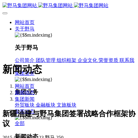
网站首页
关于野马
关于野马
公司简介
团队管理
组织框架
企业文化
荣誉资质
联系我
新闻动态
们
集团业务
网站首页
集团业务
新闻动态
集团新闻
外贸板块
金融板块
文旅板块
新闻动态
新疆油建与野马集团签署战略合作框架协
议
全部
新闻动态
2015-08-01 11:30:23
野马
250