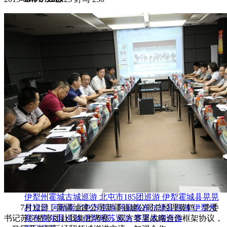
集团新闻
媒体报道
往来名人
人才招聘
人才招聘
人才理念
人才招聘
社会招聘
校园招聘
视觉文化
全部
视觉文化
汗血马助力新疆文旅
伊犁州霍城古城巡游
北屯市185团巡游
伊犁霍城县晃晃
7月12日，新疆油建公司新疆油建公司总经理黄鹤、党委
村巡游
阿勒泰北屯市巡游
阿勒泰布尔津县巡游
伊犁州
书记苏衍桥率团赴我集团考察，双方签署战略合作框架协议，
察布查尔县巡游
伊犁昭苏巡游
赛里木湖巡游