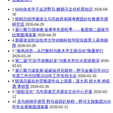
1
6000余名学子走进野马 解锁马文化科普知识
2026-04-
30
2
陈刚总经理邀请义乌市政府来疆考察团赴吐鲁番市调
研交流
2026-04-29
3
凝心聚力强体魄 奋勇争先迎旺季——集团第二届拔河
比赛圆满落幕
2026-04-29
4
新疆农业职业技术大学动物科技学院实践育人基地揭
牌
2026-03-26
5
“春风得意—从巴黎到乌鲁木齐主题活动”隆重举行
2026-03-10
6
第二届“打起手鼓舞起龙”乌鲁木齐社火巡游展演
2026-
03-03
7
凝心聚力谋发展 砥砺奋进启新程—野马金服召开2025
年度工作总结暨2026年工作安排大会
2026-02-26
8
陈强总裁在外贸集团年会上强调：谋大局 抓大单 抢机
遇 勇担责
2026-02-26
9
“骏影流光” 马年新春艺术展在文化中心开展
2026-02-
12
10
龙马精神开盛景 野马奋蹄赴新程—野马文旅集团2026
年年会盛典圆满落幕
2026-02-12