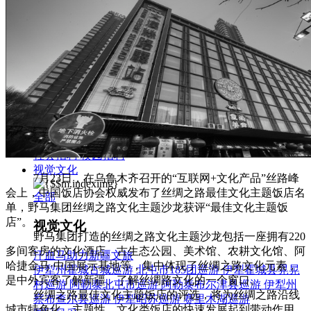
集团新闻
媒体报道
往来名人
人才招聘
人才招聘
人才理念
人才招聘
社会招聘
校园招聘
视觉文化
7月23日，在乌鲁木齐召开的“互联网+文化产品”丝路峰
会上，中国饭店协会权威发布了丝绸之路最佳文化主题饭店名
全部
单，野马集团丝绸之路文化主题沙龙获评“最佳文化主题饭
店”。
视觉文化
野马集团打造的丝绸之路文化主题沙龙包括一座拥有220
多间客房的文化酒店、古生态公园、美术馆、农耕文化馆、阿
汗血马助力新疆文旅
哈捷金马·中国展示基地等，集中体现了丝绸之路文化元素，
伊犁州霍城古城巡游
北屯市185团巡游
伊犁霍城县晃晃
是中外宾客了解新疆、了解丝绸路文化的一个窗口。
村巡游
阿勒泰北屯市巡游
阿勒泰布尔津县巡游
伊犁州
丝绸之路最佳文化主题饭店的评选，将为丝绸之路沿线
察布查尔县巡游
伊犁昭苏巡游
赛里木湖巡游
城市特色化、主题性、文化类饭店的快速发展起到带动作用。