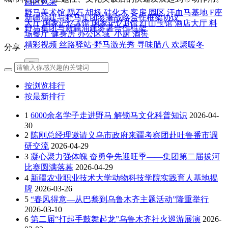
园区风采
野马美术馆
陨石
胡杨
硅化木
客房
园区
汗血马基地
F座
新疆油建与野马集团签署战略合作框架协议
大厅
国家记忆A馆
国家记忆B馆
红山玉馆
酒店大厅
料
野马集团与新疆油建签署合作框架
场餐厅
健身房
办公区域
小厨
酒窖
精彩视频
丝路驿站·野马激光秀
寻味腊八 欢聚暖冬
分享：
繁
按浏览排行
按最新排行
1
6000余名学子走进野马 解锁马文化科普知识
2026-04-
30
2
陈刚总经理邀请义乌市政府来疆考察团赴吐鲁番市调
研交流
2026-04-29
3
凝心聚力强体魄 奋勇争先迎旺季——集团第二届拔河
比赛圆满落幕
2026-04-29
4
新疆农业职业技术大学动物科技学院实践育人基地揭
牌
2026-03-26
5
“春风得意—从巴黎到乌鲁木齐主题活动”隆重举行
2026-03-10
6
第二届“打起手鼓舞起龙”乌鲁木齐社火巡游展演
2026-