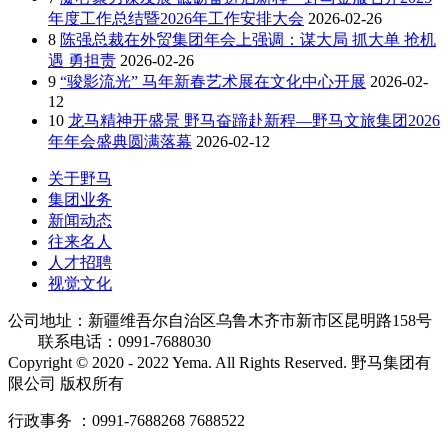
年度工作总结暨2026年工作安排大会
2026-02-26
8
陈强总裁在外贸集团年会上强调：谋大局 抓大单 抢机
遇 勇担责
2026-02-26
9
“骏影流光” 马年新春艺术展在文化中心开展
2026-02-
12
10
龙马精神开盛景 野马奋蹄赴新程—野马文旅集团2026
年年会盛典圆满落幕
2026-02-12
关于野马
集团业务
新闻动态
往来名人
人才招聘
视觉文化
公司地址：新疆维吾尔自治区乌鲁木齐市新市区昆明路158号
联系电话：0991-7688030
Copyright © 2020 - 2022 Yema. All Rights Reserved. 野马集团有
限公司 版权所有
行政事务 ：0991-7688268 7688522