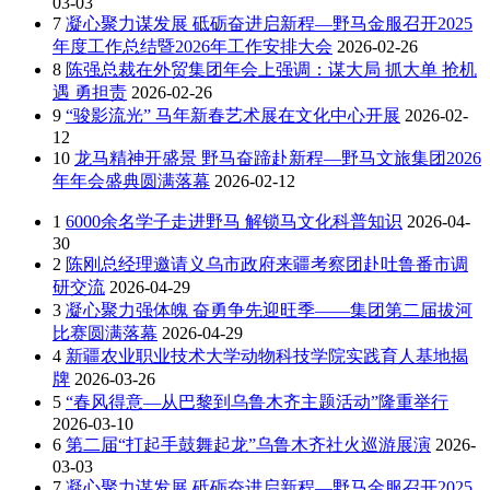
03-03
7
凝心聚力谋发展 砥砺奋进启新程—野马金服召开2025
年度工作总结暨2026年工作安排大会
2026-02-26
8
陈强总裁在外贸集团年会上强调：谋大局 抓大单 抢机
遇 勇担责
2026-02-26
9
“骏影流光” 马年新春艺术展在文化中心开展
2026-02-
12
10
龙马精神开盛景 野马奋蹄赴新程—野马文旅集团2026
年年会盛典圆满落幕
2026-02-12
1
6000余名学子走进野马 解锁马文化科普知识
2026-04-
30
2
陈刚总经理邀请义乌市政府来疆考察团赴吐鲁番市调
研交流
2026-04-29
3
凝心聚力强体魄 奋勇争先迎旺季——集团第二届拔河
比赛圆满落幕
2026-04-29
4
新疆农业职业技术大学动物科技学院实践育人基地揭
牌
2026-03-26
5
“春风得意—从巴黎到乌鲁木齐主题活动”隆重举行
2026-03-10
6
第二届“打起手鼓舞起龙”乌鲁木齐社火巡游展演
2026-
03-03
7
凝心聚力谋发展 砥砺奋进启新程—野马金服召开2025