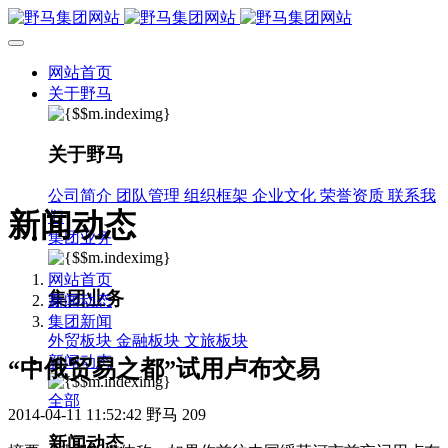
网站首页
关于野马
关于野马
公司简介
团队管理
组织框架
企业文化
荣誉资质
联系我
新闻动态
们
集团业务
网站首页
集团业务
新闻动态
集团新闻
外贸板块
金融板块
文旅板块
新闻动态
“中俄贸易之都”试用卢布交易
全部
2014-04-11 11:52:42
野马
209
新闻动态