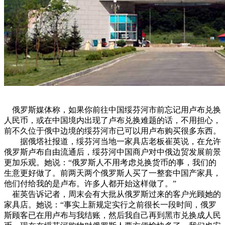
园区风采
野马美术馆
陨石
胡杨
硅化木
客房
园区
汗血马基地
F座
大厅
国家记忆A馆
国家记忆B馆
红山玉馆
酒店大厅
料
场餐厅
健身房
办公区域
小厨
酒窖
精彩视频
丝路驿站·野马激光秀
寻味腊八 欢聚暖冬
繁
俄罗斯媒体称，如果你前往中国绥芬河市前忘记用卢布兑换
人民币，或在中国境内出现了卢布兑换难题的话，不用担心，
前不久位于俄中边境的绥芬河市已可以用卢布购买很多东西。​
据俄塔社报道，绥芬河当地一家具店老板崔英说，在允许
俄罗斯卢布自由流通后，绥芬河中国商户对中俄边贸发展前景
更加乐观。她说：“俄罗斯人不用考虑兑换货币的事，我们的
生意更好做了。前两天两个俄罗斯人买了一整套中国产家具，
他们付给我的是卢布。许多人都开始这样做了。”​
崔英告诉记者，周末会有大批从俄罗斯过来的客户光顾她的
家具店。她说：“事实上新规定实行之前很长一段时间，俄罗
斯顾客已在用卢布与我结账，然后我自己再到黑市兑换成人民