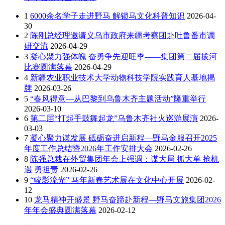
1
6000余名学子走进野马 解锁马文化科普知识
2026-04-
30
2
陈刚总经理邀请义乌市政府来疆考察团赴吐鲁番市调
研交流
2026-04-29
3
凝心聚力强体魄 奋勇争先迎旺季——集团第二届拔河
比赛圆满落幕
2026-04-29
4
新疆农业职业技术大学动物科技学院实践育人基地揭
牌
2026-03-26
5
“春风得意—从巴黎到乌鲁木齐主题活动”隆重举行
2026-03-10
6
第二届“打起手鼓舞起龙”乌鲁木齐社火巡游展演
2026-
03-03
7
凝心聚力谋发展 砥砺奋进启新程—野马金服召开2025
年度工作总结暨2026年工作安排大会
2026-02-26
8
陈强总裁在外贸集团年会上强调：谋大局 抓大单 抢机
遇 勇担责
2026-02-26
9
“骏影流光” 马年新春艺术展在文化中心开展
2026-02-
12
10
龙马精神开盛景 野马奋蹄赴新程—野马文旅集团2026
年年会盛典圆满落幕
2026-02-12