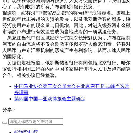
币。现在在绥芬河购物对俄罗斯人要方便愉快多了，我们也安
心了，我们收到的所有卢布都能到银行兑换。”​
报道称，绥芬河“中俄贸易之都”的称号绝非浪得虚名。随着上
世纪80年代末兴起的边贸的发展，以及俄罗斯游客的增多，绥
芬河使用卢布的现金量与日俱增。因此，对进入绥芬河市金融
市场的卢布进行有效监管成为当地政府的一项紧迫任务。​
黑龙江当代中俄区域经济研究院院长宋魁认为，卢布在绥芬
河市的自由流通将不仅会刺激更多俄罗斯人前来消费，还将对
人民币与卢布汇率机制的形成产生有利影响，从而加速人民币
的国际化。​
另据俄塔社报道，俄罗斯储蓄银行将同包括北京银行、哈尔
滨银行和中国工行在内的中国多家银行进行人民币及卢布结算
合作。相关协议已经签署。​​
中国马业协会第三次会员大会在北京召开 陈志峰当选常
务理事
第四届中国—亚欧博览会主题确定
分享：
按浏览排行