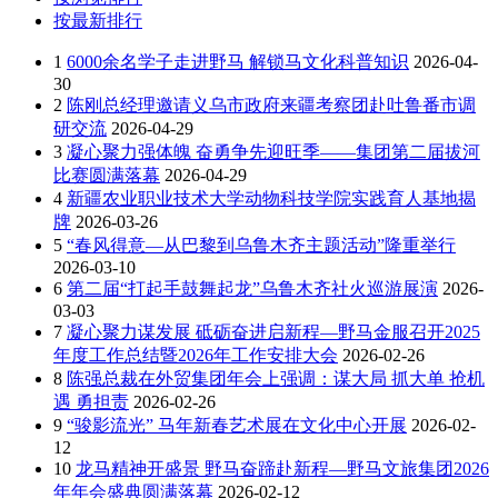
按最新排行
1
6000余名学子走进野马 解锁马文化科普知识
2026-04-
30
2
陈刚总经理邀请义乌市政府来疆考察团赴吐鲁番市调
研交流
2026-04-29
3
凝心聚力强体魄 奋勇争先迎旺季——集团第二届拔河
比赛圆满落幕
2026-04-29
4
新疆农业职业技术大学动物科技学院实践育人基地揭
牌
2026-03-26
5
“春风得意—从巴黎到乌鲁木齐主题活动”隆重举行
2026-03-10
6
第二届“打起手鼓舞起龙”乌鲁木齐社火巡游展演
2026-
03-03
7
凝心聚力谋发展 砥砺奋进启新程—野马金服召开2025
年度工作总结暨2026年工作安排大会
2026-02-26
8
陈强总裁在外贸集团年会上强调：谋大局 抓大单 抢机
遇 勇担责
2026-02-26
9
“骏影流光” 马年新春艺术展在文化中心开展
2026-02-
12
10
龙马精神开盛景 野马奋蹄赴新程—野马文旅集团2026
年年会盛典圆满落幕
2026-02-12