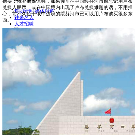
摘要：俄罗斯媒体称，如果你前往中国绥芬河市前忘记用卢布
兑换人民币，或在中国境内出现了卢布兑换难题的话，不用担
集团新闻
媒体报道
心，前不久位于俄中边境的绥芬河市已可以用卢布购买很多东
往来名人
西。
人才招聘
人才招聘
人才理念
人才招聘
社会招聘
校园招聘
视觉文化
全部
视觉文化
汗血马助力新疆文旅
伊犁州霍城古城巡游
北屯市185团巡游
伊犁霍城县晃晃
村巡游
阿勒泰北屯市巡游
阿勒泰布尔津县巡游
伊犁州
察布查尔县巡游
伊犁昭苏巡游
赛里木湖巡游