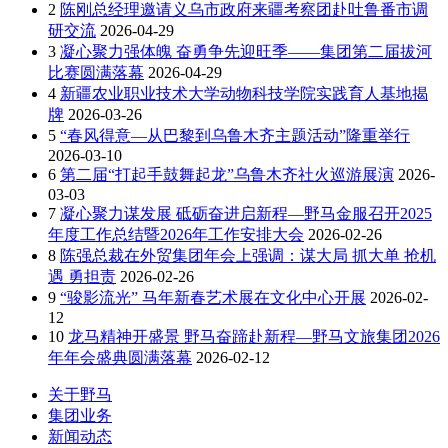
2
陈刚总经理邀请义乌市政府来疆考察团赴吐鲁番市调
研交流
2026-04-29
3
凝心聚力强体魄 奋勇争先迎旺季——集团第二届拔河
比赛圆满落幕
2026-04-29
4
新疆农业职业技术大学动物科技学院实践育人基地揭
牌
2026-03-26
5
“春风得意—从巴黎到乌鲁木齐主题活动”隆重举行
2026-03-10
6
第二届“打起手鼓舞起龙”乌鲁木齐社火巡游展演
2026-
03-03
7
凝心聚力谋发展 砥砺奋进启新程—野马金服召开2025
年度工作总结暨2026年工作安排大会
2026-02-26
8
陈强总裁在外贸集团年会上强调：谋大局 抓大单 抢机
遇 勇担责
2026-02-26
9
“骏影流光” 马年新春艺术展在文化中心开展
2026-02-
12
10
龙马精神开盛景 野马奋蹄赴新程—野马文旅集团2026
年年会盛典圆满落幕
2026-02-12
关于野马
集团业务
新闻动态