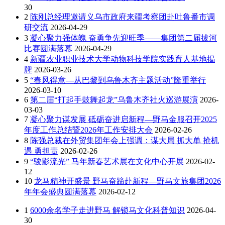
30
2
陈刚总经理邀请义乌市政府来疆考察团赴吐鲁番市调
研交流
2026-04-29
3
凝心聚力强体魄 奋勇争先迎旺季——集团第二届拔河
比赛圆满落幕
2026-04-29
4
新疆农业职业技术大学动物科技学院实践育人基地揭
牌
2026-03-26
5
“春风得意—从巴黎到乌鲁木齐主题活动”隆重举行
2026-03-10
6
第二届“打起手鼓舞起龙”乌鲁木齐社火巡游展演
2026-
03-03
7
凝心聚力谋发展 砥砺奋进启新程—野马金服召开2025
年度工作总结暨2026年工作安排大会
2026-02-26
8
陈强总裁在外贸集团年会上强调：谋大局 抓大单 抢机
遇 勇担责
2026-02-26
9
“骏影流光” 马年新春艺术展在文化中心开展
2026-02-
12
10
龙马精神开盛景 野马奋蹄赴新程—野马文旅集团2026
年年会盛典圆满落幕
2026-02-12
1
6000余名学子走进野马 解锁马文化科普知识
2026-04-
30