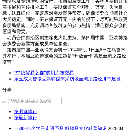
动论坛及专题活动的设计、招商招展等工作；各地区要做好招
商招展和宣传推介工作；要以保证安全顺利、万无一失为目
标，认真细化、完善应对突发事件预案，确保博览会期间社会
大局稳定。同时，要在保证万无一失的前提下，尽可能采取更
多便民措施，充分调动各族群众的参与热情，满足群众参会的
愿望和需要。
动员会由自治区副主席史大刚主持。第四届中国—亚欧博览
会执委会新疆方面成员单位参会。
第四届中国—亚欧博览会将于2014年9月1日至6日在乌鲁木
齐举行，本届亚欧博览会的主题是“开放合作 共建丝绸之路经
济带”。
“中俄贸易之都”试用卢布交易
乐玉成大使接受新疆媒体采访谈丝绸之路经济带建设
分享：
按浏览排行
按最新排行
1
6000余名学子走进野马 解锁马文化科普知识
2026-04-