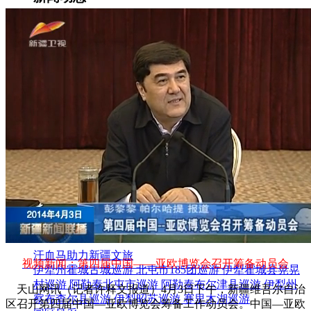
集团新闻
媒体报道
往来名人
人才招聘
人才招聘
人才理念
人才招聘
社会招聘
校园招聘
视觉文化
全部
视觉文化
汗血马助力新疆文旅
视频新闻：第四届中国——亚欧博览会召开筹备动员会
伊犁州霍城古城巡游
北屯市185团巡游
伊犁霍城县晃晃
村巡游
阿勒泰北屯市巡游
阿勒泰布尔津县巡游
伊犁州
天山网讯（记者许释文报道）4月3日下午，新疆维吾尔自治
察布查尔县巡游
伊犁昭苏巡游
赛里木湖巡游
区召开第四届中国—亚欧博览会筹备工作动员会。中国—亚欧