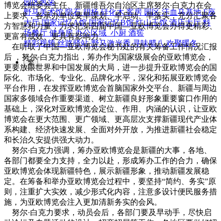
园区风采
博览会组委会主任、新疆维吾尔自治区主席努尔·白克力在会
野马美术馆
陨石
胡杨
硅化木
客房
园区
汗血马基地
F座
上要求，各承办单位要早谋划、早启动、早落实，充分汇聚各
大厅
国家记忆A馆
国家记忆B馆
红山玉馆
酒店大厅
料
方智慧和力量，力求把第四届中国—亚欧博览会办得更精彩、
场餐厅
健身房
办公区域
小厨
酒窖
更富有成效、更具有影响力。
精彩视频
丝路驿站·野马激光秀
寻味腊八 欢聚暖冬
在听取了中国—亚欧博览会秘书处的有关筹备工作情况汇报
后 ，努尔·白克力指出，筹办作为国家级展会的亚欧博览会，
繁
更要放眼世界和中国发展的大局，进一步提升亚欧博览会的国
际化、市场化、专业化、品牌化水平，深化和拓展亚欧博览会
平台作用，在发挥亚欧博览会首脑国家外交平台、新疆与周边
国家多领域合作重要渠道、树立新疆良好形象重要窗口作用的
基础上，深化对亚欧博览会定位、作用、内涵的认识，让亚欧
博览会在更大范围、更广领域、更高层次支撑新疆现代产业体
系构建、经济快速发展、全面对外开放，为推进新疆社会稳定
和长治久安提供强大动力。
努尔·白克力强调，筹办亚欧博览会是新疆的大事，各地、
各部门都要全力支持，全力以赴，形成筹办工作的合力，确保
亚欧博览会体现新疆特色，展示新疆形象，推动新疆发展稳
定。在筹备和举办亚欧博览会过程中，要坚持“简约、务实”原
则，注重扩大实效，减少形式化内容，注意多设计便民服务措
施，为亚欧博览会注入更加清新务实的会风。
努尔·白克力要求，动员会后，各部门要及早动手，尽快启