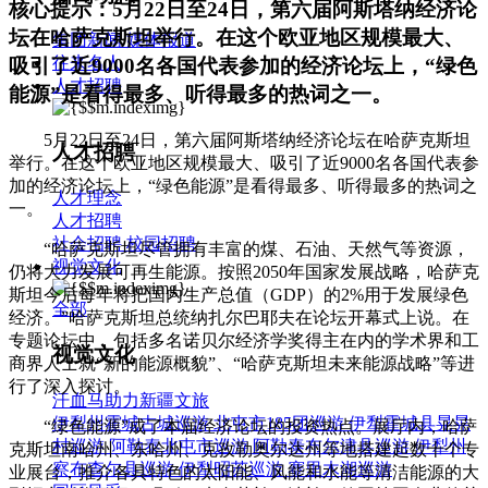
核心提示：
5月22日至24日，第六届阿斯塔纳经济论
坛在哈萨克斯坦举行。在这个欧亚地区规模最大、
集团新闻
媒体报道
往来名人
吸引了近9000名各国代表参加的经济论坛上，“绿色
人才招聘
能源”是看得最多、听得最多的热词之一。
5月22日至24日，第六届阿斯塔纳经济论坛在哈萨克斯坦
人才招聘
举行。在这个欧亚地区规模最大、吸引了近9000名各国代表参
加的经济论坛上，“绿色能源”是看得最多、听得最多的热词之
人才理念
一。
人才招聘
社会招聘
校园招聘
“哈萨克斯坦尽管拥有丰富的煤、石油、天然气等资源，
视觉文化
仍将大力发展可再生能源。按照2050年国家发展战略，哈萨克
斯坦今后每年将把国内生产总值（GDP）的2%用于发展绿色
全部
经济。”哈萨克斯坦总统纳扎尔巴耶夫在论坛开幕式上说。在
专题论坛中，包括多名诺贝尔经济学奖得主在内的学术界和工
视觉文化
商界人士就“新的能源概貌”、“哈萨克斯坦未来能源战略”等进
行了深入探讨。
汗血马助力新疆文旅
伊犁州霍城古城巡游
北屯市185团巡游
伊犁霍城县晃晃
“绿色能源”成了本届经济论坛的投资热点。展厅内，哈萨
村巡游
阿勒泰北屯市巡游
阿勒泰布尔津县巡游
伊犁州
克斯坦南哈州、东哈州、克孜勒奥尔达州等地搭建起数十个专
察布查尔县巡游
伊犁昭苏巡游
赛里木湖巡游
业展台，推介各具特色的太阳能、风能和水能等清洁能源的大