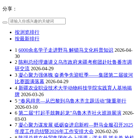
分享：
按浏览排行
按最新排行
1
6000余名学子走进野马 解锁马文化科普知识
2026-04-
30
2
陈刚总经理邀请义乌市政府来疆考察团赴吐鲁番市调
研交流
2026-04-29
3
凝心聚力强体魄 奋勇争先迎旺季——集团第二届拔河
比赛圆满落幕
2026-04-29
4
新疆农业职业技术大学动物科技学院实践育人基地揭
牌
2026-03-26
5
“春风得意—从巴黎到乌鲁木齐主题活动”隆重举行
2026-03-10
6
第二届“打起手鼓舞起龙”乌鲁木齐社火巡游展演
2026-
03-03
7
凝心聚力谋发展 砥砺奋进启新程—野马金服召开2025
年度工作总结暨2026年工作安排大会
2026-02-26
8
陈强总裁在外贸集团年会上强调：谋大局 抓大单 抢机