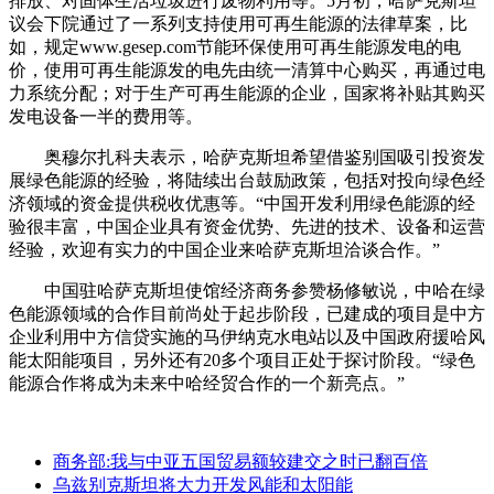
排放、对固体生活垃圾进行废物利用等。5月初，哈萨克斯坦
议会下院通过了一系列支持使用可再生能源的法律草案，比
如，规定
www.gesep.com节能环保
使用可再生能源发电的电
价，使用可再生能源发的电先由统一清算中心购买，再通过电
力系统分配；
对于生产可再生能源的
企业，国家将补贴其购买
发电设备一半的费用等。
奥穆尔扎科夫表示，哈萨克斯坦希望借鉴别国吸引投资发
展绿色能源的经验，将陆续出台鼓励政策，包括对投向绿色经
济领域的资金提供税收优惠等。“中国开发利用绿色能源的经
验很丰富，中国企业具有资金优势、先进的技术、设备和运营
经验，欢迎有实力的中国企业来哈萨克斯坦洽谈合作。”
中国驻哈萨克斯坦使馆经济商务参赞杨修敏说，中哈在绿
色能源领域的合作目前尚处于起步阶段，已建成的项目是中方
企业利用中方信贷实施的马伊纳克水电
站以及中国政府援哈风
能太阳能项目，另外还有20多个项目正处于探讨阶段。“绿色
能源合作将成为未来中哈经贸合作的一个新亮点。”
商务部:我与中亚五国贸易额较建交之时已翻百倍
乌兹别克斯坦将大力开发风能和太阳能