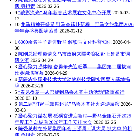
遇 勇担责
2026-02-26
9
“骏影流光” 马年新春艺术展在文化中心开展
2026-02-
12
10
龙马精神开盛景 野马奋蹄赴新程—野马文旅集团2026
年年会盛典圆满落幕
2026-02-12
1
6000余名学子走进野马 解锁马文化科普知识
2026-04-
30
2
陈刚总经理邀请义乌市政府来疆考察团赴吐鲁番市调
研交流
2026-04-29
3
凝心聚力强体魄 奋勇争先迎旺季——集团第二届拔河
比赛圆满落幕
2026-04-29
4
新疆农业职业技术大学动物科技学院实践育人基地揭
牌
2026-03-26
5
“春风得意—从巴黎到乌鲁木齐主题活动”隆重举行
2026-03-10
6
第二届“打起手鼓舞起龙”乌鲁木齐社火巡游展演
2026-
03-03
7
凝心聚力谋发展 砥砺奋进启新程—野马金服召开2025
年度工作总结暨2026年工作安排大会
2026-02-26
8
陈强总裁在外贸集团年会上强调：谋大局 抓大单 抢机
遇 勇担责
2026-02-26