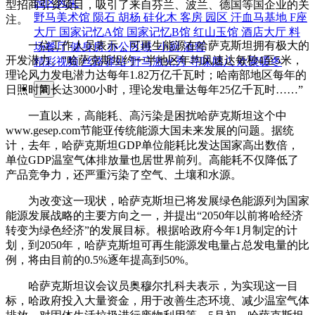
园区风采
型招商引资项目，吸引了来自芬兰、波兰、德国等国企业的关
野马美术馆
陨石
胡杨
硅化木
客房
园区
汗血马基地
F座
注。
大厅
国家记忆A馆
国家记忆B馆
红山玉馆
酒店大厅
料
一位工作人员表示，可再生能源在哈萨克斯坦拥有极大的
场餐厅
健身房
办公区域
小厨
酒窖
开发潜力。“哈萨克斯坦约一半地区年均风速达每秒4至5米，
精彩视频
丝路驿站·野马激光秀
寻味腊八 欢聚暖冬
理论风力发电潜力达每年1.82万亿千瓦时；哈南部地区每年的
日照时间长达3000小时，理论发电量达每年25亿千瓦时……”
繁
一直以来，高能耗、高污染是困扰哈萨克斯坦这个中
www.gesep.com节能
亚传统能源大国未来发展的问题。据统
计，去年，哈萨克斯坦GDP单位能耗比发达国家高出数倍，
单位GDP温室气体排放量也居世界前列。高能耗不仅降低了
产品竞争力，还严重污染了空气、土壤和水源。
为改变这一现状，哈萨克斯坦已将发展绿色能源列为国家
能源发展战略的主要方向之一，并提出“2050年以前将哈经济
转变为绿色经济”的发展目标。根据哈政府今年1月制定的计
划，到2050年，哈萨克斯坦可再生能源发电量占总发电量的比
例，将由目前的0.5%逐年提高到50%。
哈萨克斯坦议会议员奥穆尔扎科夫表示，为实现这一目
标，哈政府投入大量资金，用于改善生态环境、减少温室气体