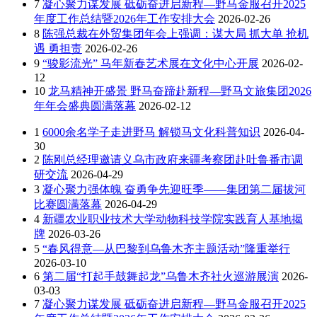
7
凝心聚力谋发展 砥砺奋进启新程—野马金服召开2025
年度工作总结暨2026年工作安排大会
2026-02-26
8
陈强总裁在外贸集团年会上强调：谋大局 抓大单 抢机
遇 勇担责
2026-02-26
9
“骏影流光” 马年新春艺术展在文化中心开展
2026-02-
12
10
龙马精神开盛景 野马奋蹄赴新程—野马文旅集团2026
年年会盛典圆满落幕
2026-02-12
1
6000余名学子走进野马 解锁马文化科普知识
2026-04-
30
2
陈刚总经理邀请义乌市政府来疆考察团赴吐鲁番市调
研交流
2026-04-29
3
凝心聚力强体魄 奋勇争先迎旺季——集团第二届拔河
比赛圆满落幕
2026-04-29
4
新疆农业职业技术大学动物科技学院实践育人基地揭
牌
2026-03-26
5
“春风得意—从巴黎到乌鲁木齐主题活动”隆重举行
2026-03-10
6
第二届“打起手鼓舞起龙”乌鲁木齐社火巡游展演
2026-
03-03
7
凝心聚力谋发展 砥砺奋进启新程—野马金服召开2025