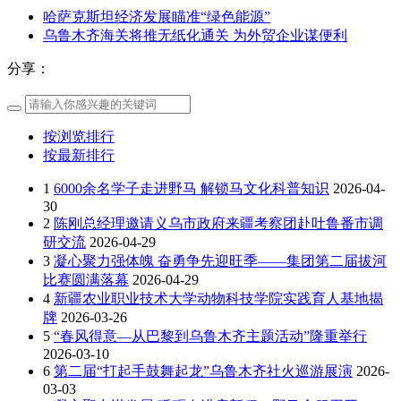
哈萨克斯坦经济发展瞄准“绿色能源”
乌鲁木齐海关将推无纸化通关 为外贸企业谋便利
分享：
按浏览排行
按最新排行
1
6000余名学子走进野马 解锁马文化科普知识
2026-04-
30
2
陈刚总经理邀请义乌市政府来疆考察团赴吐鲁番市调
研交流
2026-04-29
3
凝心聚力强体魄 奋勇争先迎旺季——集团第二届拔河
比赛圆满落幕
2026-04-29
4
新疆农业职业技术大学动物科技学院实践育人基地揭
牌
2026-03-26
5
“春风得意—从巴黎到乌鲁木齐主题活动”隆重举行
2026-03-10
6
第二届“打起手鼓舞起龙”乌鲁木齐社火巡游展演
2026-
03-03