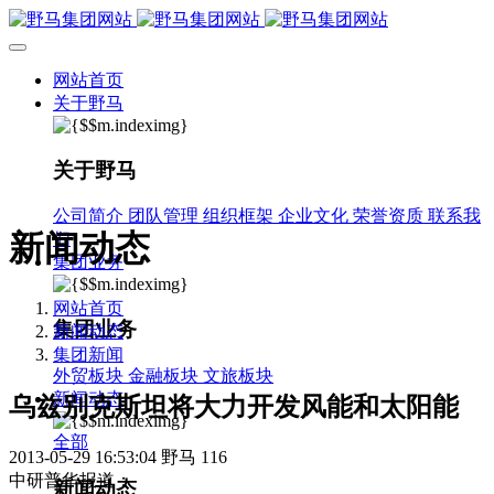
网站首页
关于野马
关于野马
公司简介
团队管理
组织框架
企业文化
荣誉资质
联系我
新闻动态
们
集团业务
网站首页
集团业务
新闻动态
集团新闻
外贸板块
金融板块
文旅板块
新闻动态
乌兹别克斯坦将大力开发风能和太阳能
全部
2013-05-29 16:53:04
野马
116
中研普华报道：
新闻动态