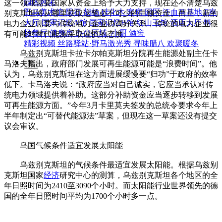
园区风采
这一领域需要国家从资金上给予大力支持，现在还不清楚乌兹
野马美术馆
陨石
胡杨
硅化木
客房
园区
汗血马基地
F座
别克斯坦将从哪里获取这笔必不可少的巨额资金。而且，新的
大厅
国家记忆A馆
国家记忆B馆
红山玉馆
酒店大厅
料
电力企业需要与传统电力企业协调好关系，传统的电力企业很
场餐厅
健身房
办公区域
小厨
酒窖
有可能对替代能源采取谨慎的态度。
精彩视频
丝路驿站·野马激光秀
寻味腊八 欢聚暖冬
乌兹别克斯坦卡拉卡尔帕克斯坦分院再生能源处副主任卡
繁
马洛夫指出，政府部门发展可再生能源可能是“浪费时间”。他
认为，乌兹别克斯坦在这方面进展缓慢要“归功”于政府的效率
低下。卡马洛夫说：“政府应当对自己诚实，它应当承认对传
统电力领域提供着补助。这部分补助资金应当逐步转移到发展
可再生能源方面。”今年3月卡里莫夫签发的总统令要求今年上
半年制定出“可替代能源法”草案，但现在这一草案还没有提交
议会审议。
乌国气候条件适宜发展太阳能
乌兹别克斯坦的气候条件最适宜发展太阳能。根据乌兹别
克斯坦国家
经济
研究中心的测算，乌兹别克斯坦各个地区的全
年日照时间为2410至3090个小时。而太阳能行业世界领先的德
国的全年日照时间平均为1700个小时多一点。