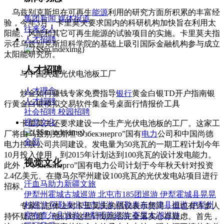
乌兹别克斯坦在可再生
能源
利用的研究方面所积累的丰富经
集团新闻
媒体报道
验，今年3月，卡里莫夫要求国内的科研机构加快旨在利用太
往来名人
阳能、风能和其它可再生能源的试验项目的实施。卡里莫夫指
人才招聘
示在乌兹别克斯坦科学院的基础上吸引国际金融机构参与成立
太阳能研究所。
人才招聘
与中国共建光伏电池板工厂
人才理念
炒金如何赚钱专家免费指导
银行
黄金白银TD开户指南银
人才招聘
行黄金白银模拟交易软件集金号桌面行情报价工具
社会招聘
校园招聘
视觉文化
卡里莫夫还要求建设一个生产光伏电池板的工厂。这家工
厂将由乌兹别克斯坦“Узбекэнерго”国有
电力
公司和中国尚德
全部
电力控股公司共同建设。发电量为50兆瓦的一期工程计划今年
10月投入使用，到2015年计划达到100兆瓦的设计发电能力。
视觉文化
此外，“Узбекэнерго”国有电力公司计划于今年秋天针对投资
2.4亿美元、在撒马尔罕州建设100兆瓦的光伏发电站项目进行
汗血马助力新疆文旅
招标。
伊犁州霍城古城巡游
北屯市185团巡游
伊犁霍城县晃晃
村巡游
阿勒泰北屯市巡游
阿勒泰布尔津县巡游
伊犁州
专家们总体上对卡里莫夫的倡议表示赞同，但也有许多人
察布查尔县巡游
伊犁昭苏巡游
赛里木湖巡游
持怀疑态度，他们对这些计划能否完全落实心存疑虑。首先，