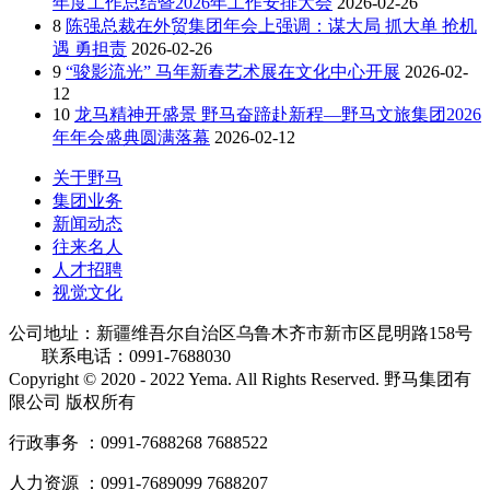
年度工作总结暨2026年工作安排大会
2026-02-26
8
陈强总裁在外贸集团年会上强调：谋大局 抓大单 抢机
遇 勇担责
2026-02-26
9
“骏影流光” 马年新春艺术展在文化中心开展
2026-02-
12
10
龙马精神开盛景 野马奋蹄赴新程—野马文旅集团2026
年年会盛典圆满落幕
2026-02-12
关于野马
集团业务
新闻动态
往来名人
人才招聘
视觉文化
公司地址：新疆维吾尔自治区乌鲁木齐市新市区昆明路158号
联系电话：0991-7688030
Copyright © 2020 - 2022 Yema. All Rights Reserved. 野马集团有
限公司 版权所有
行政事务 ：0991-7688268 7688522
人力资源 ：0991-7689099 7688207