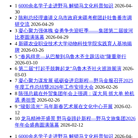
1
6000余名学子走进野马 解锁马文化科普知识
2026-04-
30
2
陈刚总经理邀请义乌市政府来疆考察团赴吐鲁番市调
研交流
2026-04-29
3
凝心聚力强体魄 奋勇争先迎旺季——集团第二届拔河
比赛圆满落幕
2026-04-29
4
新疆农业职业技术大学动物科技学院实践育人基地揭
牌
2026-03-26
5
“春风得意—从巴黎到乌鲁木齐主题活动”隆重举行
2026-03-10
6
第二届“打起手鼓舞起龙”乌鲁木齐社火巡游展演
2026-
03-03
7
凝心聚力谋发展 砥砺奋进启新程—野马金服召开2025
年度工作总结暨2026年工作安排大会
2026-02-26
8
陈强总裁在外贸集团年会上强调：谋大局 抓大单 抢机
遇 勇担责
2026-02-26
9
“骏影流光” 马年新春艺术展在文化中心开展
2026-02-
12
10
龙马精神开盛景 野马奋蹄赴新程—野马文旅集团2026
年年会盛典圆满落幕
2026-02-12
1
6000余名学子走进野马 解锁马文化科普知识
2026-04-