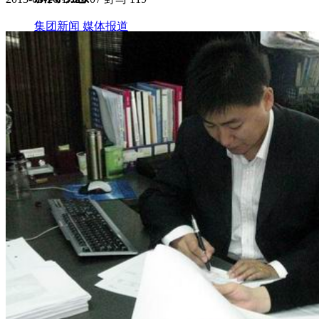
集团新闻
媒体报道
往来名人
人才招聘
人才招聘
人才理念
人才招聘
社会招聘
校园招聘
视觉文化
全部
视觉文化
汗血马助力新疆文旅
伊犁州霍城古城巡游
北屯市185团巡游
伊犁霍城县晃晃
村巡游
阿勒泰北屯市巡游
阿勒泰布尔津县巡游
伊犁州
察布查尔县巡游
伊犁昭苏巡游
赛里木湖巡游