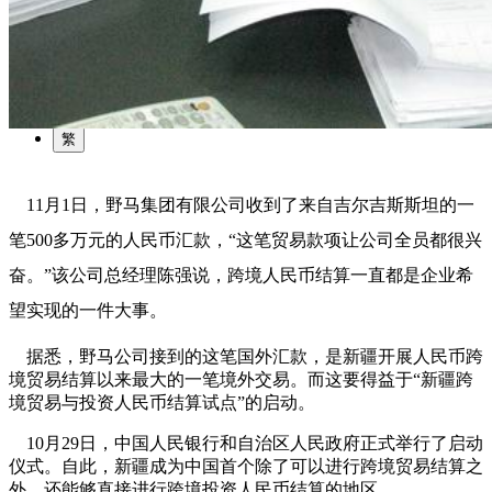
园区风采
野马美术馆
陨石
胡杨
硅化木
客房
园区
汗血马基地
F座
大厅
国家记忆A馆
国家记忆B馆
红山玉馆
酒店大厅
料
场餐厅
健身房
办公区域
小厨
酒窖
精彩视频
丝路驿站·野马激光秀
寻味腊八 欢聚暖冬
繁
11月1日，野马集团有限公司收到了来自吉尔吉斯斯坦的一
笔500多万元的人民币汇款，“这笔贸易款项让公司全员都很兴
奋。”该公司总经理陈强说，跨境人民币结算一直都是企业希
望实现的一件大事。
据悉，野马公司接到的这笔国外汇款，是新疆开展人民币跨
境贸易结算以来最大的一笔境外交易。而这要得益于“新疆跨
境贸易与投资人民币结算试点”的启动。
10月29日，中国人民银行和自治区人民政府正式举行了启动
仪式。自此，新疆成为中国首个除了可以进行跨境贸易结算之
外，还能够直接进行跨境投资人民币结算的地区。