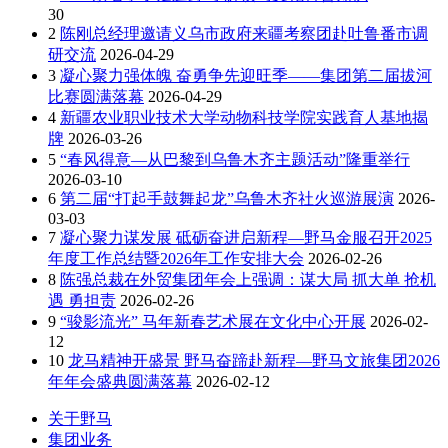
30
2
陈刚总经理邀请义乌市政府来疆考察团赴吐鲁番市调
研交流
2026-04-29
3
凝心聚力强体魄 奋勇争先迎旺季——集团第二届拔河
比赛圆满落幕
2026-04-29
4
新疆农业职业技术大学动物科技学院实践育人基地揭
牌
2026-03-26
5
“春风得意—从巴黎到乌鲁木齐主题活动”隆重举行
2026-03-10
6
第二届“打起手鼓舞起龙”乌鲁木齐社火巡游展演
2026-
03-03
7
凝心聚力谋发展 砥砺奋进启新程—野马金服召开2025
年度工作总结暨2026年工作安排大会
2026-02-26
8
陈强总裁在外贸集团年会上强调：谋大局 抓大单 抢机
遇 勇担责
2026-02-26
9
“骏影流光” 马年新春艺术展在文化中心开展
2026-02-
12
10
龙马精神开盛景 野马奋蹄赴新程—野马文旅集团2026
年年会盛典圆满落幕
2026-02-12
关于野马
集团业务