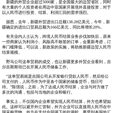
新疆的外贸企业超过5000家，是全国最大的边贸省区，同时
有大量的个人投资者在周边中亚国家开展境外直接投资，对于
以人民币进行投资、结算、利润汇回的需求强烈。
据悉，去年，新疆外贸进出口总额138.28亿美元，今年，新
疆确定的进出口贸易总额为166亿美元，同比将增长20%。
有关业内人士认为，跨境人民币结算业务步伐加快后，原来
一些商家认为利润小、风险高不敢签的订单，会重新考虑，订
单门槛降低，可以说，新政策的实施，将助推新疆边贸人民币
结算规模。
野马公司这单贸易的成交，也让新疆更多外贸企业看到，吉
尔吉斯斯坦已在开展人民币储备工作。
“这单贸易就是吉国公司从开发银行贷款人民币，然后给公
司支付的，人民币作为中亚各个国家的储备货币，指日可
待。”陈强说，之前，为了达成人民币结算，企业与对方做了
多次的沟通，包括与当地的企业和银行。
事实上，不仅国内企业希望实现人民币结算，外方也希望如
此。这样可以避开外汇管制，外方企业可以直接用人民币在中
国采购货物。外方在支付合同项下的款项时，要受到本国外汇