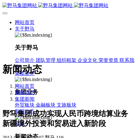
网站首页
关于野马
关于野马
公司简介
团队管理
组织框架
企业文化
荣誉资质
联系我
新闻动态
们
集团业务
网站首页
集团业务
新闻动态
集团新闻
外贸板块
金融板块
文旅板块
新闻动态
野马集团成功实现人民币跨境结算业务
新疆境外投资和贸易进入新阶段
全部
新闻动态
2013-03-26 17:24:07
野马
119