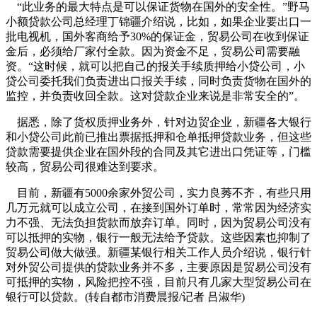
“此业务的最大特点是可以保证货物在国外的安全性。”野马
小额贷款公司总经理丁锦疆介绍说，比如，如果企业要出口一
批电视机，国外客商给予30%的保证金，贸易公司在收到保证
金后，必须给厂家付全款。因为资金不足，贸易公司需要融
资。“这时候，就可以把自己的报关手续质押给小贷公司，小
贷公司委托我们负责进出口报关手续，同时负责货物在国外的
监控，并负责收回全款。这对贷款企业来说是非常安全的”。
据悉，除了货权质押业务外，针对边贸企业，新疆各大银行
和小贷公司此前已推出票据抵押和仓单抵押贷款业务，但这些
贷款需要提供企业在国外段的合同及其它进出口凭证等，门槛
较高，贸易公司很难达到要求。
目前，新疆有5000余家外贸公司，实力良莠不齐，有些只用
几万元就可以成立公司，在接到国外订单时，常常因为经济实
力不强、无法负担货款而放弃订单。同时，因为贸易公司没有
可以抵押的实物，银行一般无法给予贷款。这些因素也抑制了
贸易公司做大做强。新疆某银行相关工作人员介绍说，银行针
对外贸公司提供的贷款业务并不多，主要原因是贸易公司没有
可抵押的实物，风险把控不强，目前只有几家大型贸易公司在
银行可以贷款。(转自都市消费晨报/记者 吕淑华)