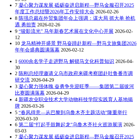
7
凝心聚力谋发展 砥砺奋进启新程—野马金服召开2025
年度工作总结暨2026年工作安排大会
2026-02-26
8
陈强总裁在外贸集团年会上强调：谋大局 抓大单 抢机
遇 勇担责
2026-02-26
9
“骏影流光” 马年新春艺术展在文化中心开展
2026-02-
12
10
龙马精神开盛景 野马奋蹄赴新程—野马文旅集团2026
年年会盛典圆满落幕
2026-02-12
1
6000余名学子走进野马 解锁马文化科普知识
2026-04-
30
2
陈刚总经理邀请义乌市政府来疆考察团赴吐鲁番市调
研交流
2026-04-29
3
凝心聚力强体魄 奋勇争先迎旺季——集团第二届拔河
比赛圆满落幕
2026-04-29
4
新疆农业职业技术大学动物科技学院实践育人基地揭
牌
2026-03-26
5
“春风得意—从巴黎到乌鲁木齐主题活动”隆重举行
2026-03-10
6
第二届“打起手鼓舞起龙”乌鲁木齐社火巡游展演
2026-
03-03
7
凝心聚力谋发展 砥砺奋进启新程—野马金服召开2025