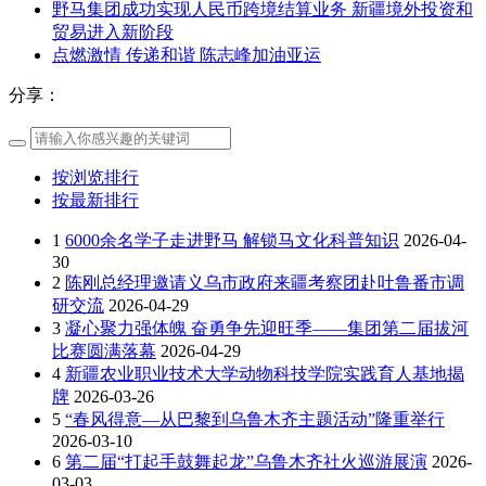
野马集团成功实现人民币跨境结算业务 新疆境外投资和
贸易进入新阶段
点燃激情 传递和谐 陈志峰加油亚运
分享：
按浏览排行
按最新排行
1
6000余名学子走进野马 解锁马文化科普知识
2026-04-
30
2
陈刚总经理邀请义乌市政府来疆考察团赴吐鲁番市调
研交流
2026-04-29
3
凝心聚力强体魄 奋勇争先迎旺季——集团第二届拔河
比赛圆满落幕
2026-04-29
4
新疆农业职业技术大学动物科技学院实践育人基地揭
牌
2026-03-26
5
“春风得意—从巴黎到乌鲁木齐主题活动”隆重举行
2026-03-10
6
第二届“打起手鼓舞起龙”乌鲁木齐社火巡游展演
2026-
03-03