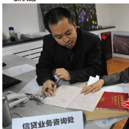
集团新闻
媒体报道
往来名人
人才招聘
人才招聘
人才理念
人才招聘
社会招聘
校园招聘
视觉文化
全部
视觉文化
汗血马助力新疆文旅
伊犁州霍城古城巡游
北屯市185团巡游
伊犁霍城县晃晃
村巡游
阿勒泰北屯市巡游
阿勒泰布尔津县巡游
伊犁州
察布查尔县巡游
伊犁昭苏巡游
赛里木湖巡游