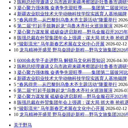
2
陈刚总经理邀请义乌市政府来疆考察团赴吐鲁番市调研
3
凝心聚力强体魄 奋勇争先迎旺季——集团第二届拔河
4
新疆农业职业技术大学动物科技学院实践育人基地揭牌
5
“春风得意—从巴黎到乌鲁木齐主题活动”隆重举行
2026
6
第二届“打起手鼓舞起龙”乌鲁木齐社火巡游展演
2026-0
7
凝心聚力谋发展 砥砺奋进启新程—野马金服召开2025年
8
陈强总裁在外贸集团年会上强调：谋大局 抓大单 抢机遇
9
“骏影流光” 马年新春艺术展在文化中心开展
2026-02-12
10
龙马精神开盛景 野马奋蹄赴新程—野马文旅集团202
1
6000余名学子走进野马 解锁马文化科普知识
2026-04-30
2
陈刚总经理邀请义乌市政府来疆考察团赴吐鲁番市调研
3
凝心聚力强体魄 奋勇争先迎旺季——集团第二届拔河
4
新疆农业职业技术大学动物科技学院实践育人基地揭牌
5
“春风得意—从巴黎到乌鲁木齐主题活动”隆重举行
2026
6
第二届“打起手鼓舞起龙”乌鲁木齐社火巡游展演
2026-0
7
凝心聚力谋发展 砥砺奋进启新程—野马金服召开2025年
8
陈强总裁在外贸集团年会上强调：谋大局 抓大单 抢机遇
9
“骏影流光” 马年新春艺术展在文化中心开展
2026-02-12
10
龙马精神开盛景 野马奋蹄赴新程—野马文旅集团202
关于野马