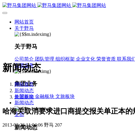
网站首页
关于野马
关于野马
公司简介
团队管理
组织框架
企业文化
荣誉资质
联系我
新闻动态
集团业务
集团业务
网站首页
新闻动态
外贸板块
金融板块
文旅板块
集团新闻
新闻动态
哈海关取消要求进口商提交报关单正本的
全部
2013-03-26 11:04:06
野马
207
新闻动态