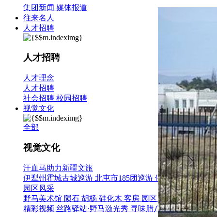
集团新闻
媒体报道
往来名人
人才招聘
人才招聘
人才理念
人才招聘
社会招聘
校园招聘
视觉文化
全部
视觉文化
汗血马助力新疆文旅
伊犁州霍城古城巡游
北屯市185团巡游
伊犁霍城县晃晃村
园区风采
野马美术馆
陨石
胡杨
硅化木
客房
园区
汗血马基地
F座
精彩视频
丝路驿站·野马激光秀
寻味腊八 欢聚暖冬