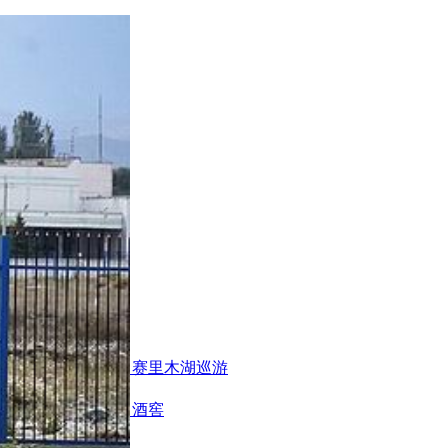
巡游
伊犁昭苏巡游
赛里木湖巡游
身房
办公区域
小厨
酒窖