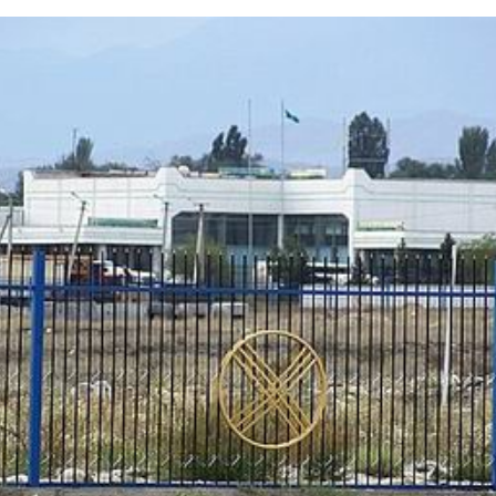
巡游
阿勒泰北屯市巡游
阿勒泰布尔津县巡游
伊犁州察布查尔县
大厅
国家记忆A馆
国家记忆B馆
红山玉馆
酒店大厅
料场餐厅
健