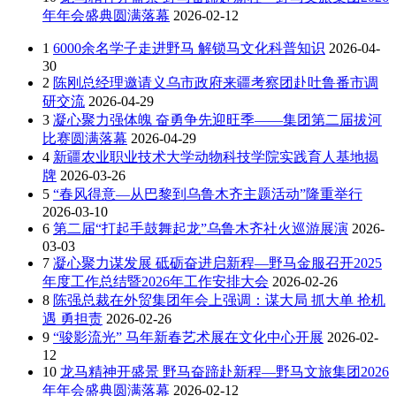
年年会盛典圆满落幕
2026-02-12
1
6000余名学子走进野马 解锁马文化科普知识
2026-04-
30
2
陈刚总经理邀请义乌市政府来疆考察团赴吐鲁番市调
研交流
2026-04-29
3
凝心聚力强体魄 奋勇争先迎旺季——集团第二届拔河
比赛圆满落幕
2026-04-29
4
新疆农业职业技术大学动物科技学院实践育人基地揭
牌
2026-03-26
5
“春风得意—从巴黎到乌鲁木齐主题活动”隆重举行
2026-03-10
6
第二届“打起手鼓舞起龙”乌鲁木齐社火巡游展演
2026-
03-03
7
凝心聚力谋发展 砥砺奋进启新程—野马金服召开2025
年度工作总结暨2026年工作安排大会
2026-02-26
8
陈强总裁在外贸集团年会上强调：谋大局 抓大单 抢机
遇 勇担责
2026-02-26
9
“骏影流光” 马年新春艺术展在文化中心开展
2026-02-
12
10
龙马精神开盛景 野马奋蹄赴新程—野马文旅集团2026
年年会盛典圆满落幕
2026-02-12