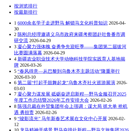
按浏览排行
按最新排行
1
6000余名学子走进野马 解锁马文化科普知识
2026-04-
30
2
陈刚总经理邀请义乌市政府来疆考察团赴吐鲁番市调
研交流
2026-04-29
3
凝心聚力强体魄 奋勇争先迎旺季——集团第二届拔河
比赛圆满落幕
2026-04-29
4
新疆农业职业技术大学动物科技学院实践育人基地揭
牌
2026-03-26
5
“春风得意—从巴黎到乌鲁木齐主题活动”隆重举行
2026-03-10
6
第二届“打起手鼓舞起龙”乌鲁木齐社火巡游展演
2026-
03-03
7
凝心聚力谋发展 砥砺奋进启新程—野马金服召开2025
年度工作总结暨2026年工作安排大会
2026-02-26
8
陈强总裁在外贸集团年会上强调：谋大局 抓大单 抢机
遇 勇担责
2026-02-26
9
“骏影流光” 马年新春艺术展在文化中心开展
2026-02-
12
10
龙马精神开盛景 野马奋蹄赴新程—野马文旅集团2026