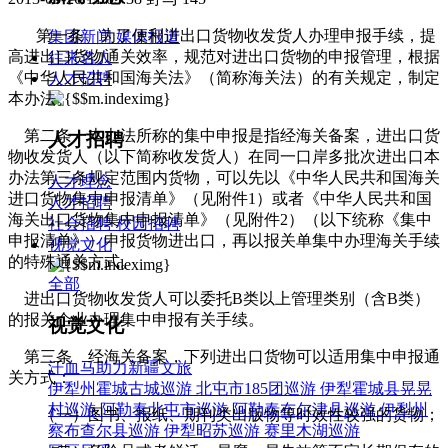
第一条 为了便利进出口货物收发货人办理申报手续，提
集团新闻
媒体报道
高进出口货物通关效率，规范对进出口货物的申报管理，根据
往来名人
《中华人民共和国海关法》（简称海关法）的有关规定，制定
人才招聘
本办法。
第二条 本办法所称的集中申报是指经海关备案，进出口货
人才招聘
物收发货人（以下简称收发货人）在同一口岸多批次进出口本
办法第三条规定范围内货物，可以先以《中华人民共和国海关
人才理念
进口货物集中申报清单》（见附件1）或者《中华人民共和国
人才招聘
海关出口货物集中申报清单》（见附件2）（以下统称《集中
社会招聘
校园招聘
申报清单》）申报货物进出口，再以报关单集中办理海关手续
视觉文化
的特殊通关方式。
全部
进出口货物收发货人可以委托B类以上管理类别（含B类）
的报关企业办理集中申报有关手续。
视觉文化
第三条 经海关备案，下列进出口货物可以适用集中申报通
汗血马助力新疆文旅
关方式：
伊犁州霍城古城巡游
北屯市185团巡游
伊犁霍城县晃晃
村巡游
阿勒泰北屯市巡游
阿勒泰布尔津县巡游
伊犁州
（一）图书、报纸、期刊类出版物等时效性较强的货物；
察布查尔县巡游
伊犁昭苏巡游
赛里木湖巡游