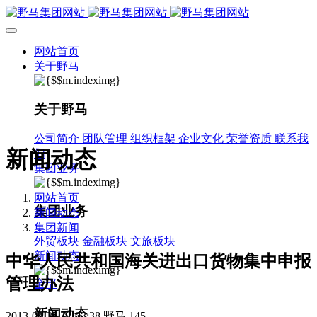
网站首页
关于野马
关于野马
公司简介
团队管理
组织框架
企业文化
荣誉资质
联系我
新闻动态
们
集团业务
网站首页
集团业务
新闻动态
集团新闻
外贸板块
金融板块
文旅板块
新闻动态
中华人民共和国海关进出口货物集中申报
管理办法
全部
新闻动态
2013-03-26 11:03:38
野马
145