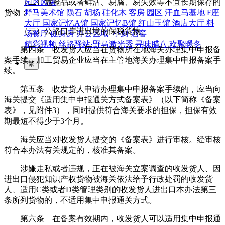
（二）危险品或者鲜活、易腐、易失效等不宜长期保存的
园区风采
货物；
野马美术馆
陨石
胡杨
硅化木
客房
园区
汗血马基地
F座
大厅
国家记忆A馆
国家记忆B馆
红山玉馆
酒店大厅
料
（三）公路口岸进出境的保税货物。
场餐厅
健身房
办公区域
小厨
酒窖
精彩视频
丝路驿站·野马激光秀
寻味腊八 欢聚暖冬
第四条 收发货人应当在货物所在地海关办理集中申报备
案手续，加工贸易企业应当在主管地海关办理集中申报备案手
繁
续。
第五条 收发货人申请办理集中申报备案手续的，应当向
海关提交《适用集中申报通关方式备案表》（以下简称《备案
表》，见附件3），同时提供符合海关要求的担保，担保有效
期最短不得少于3个月。
海关应当对收发货人提交的《备案表》进行审核。经审核
符合本办法有关规定的，核准其备案。
涉嫌走私或者违规，正在被海关立案调查的收发货人、因
进出口侵犯知识产权货物被海关依法给予行政处罚的收发货
人、适用C类或者D类管理类别的收发货人进出口本办法第三
条所列货物的，不适用集中申报通关方式。
第六条 在备案有效期内，收发货人可以适用集中申报通