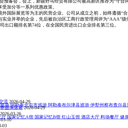
大会预备会，会上，新疆野马经贸有限公司被高新区推荐为“守合
享受加分等一系列优惠政策。
外国际展览等为主的民营企业。公司从成立之初，始终遵循“合
实业并举的企业，先后被自治区工商行政管理局评为“AAA”级
马公司出口额排名第74位，在全国民营进出口企业排名第三位。
交流
2026-04-29
巡游
阿勒泰北屯市巡游
阿勒泰布尔津县巡游
伊犁州察布查尔县
比赛圆满落幕
2026-04-29
2026-03-26
大厅
国家记忆A馆
国家记忆B馆
红山玉馆
酒店大厅
料场餐厅
健
-03-10
3-03