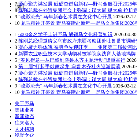
7
凝心聚力谋发展 砥砺奋进启新程—野马金服召开2025年
繁
8
陈强总裁在外贸集团年会上强调：谋大局 抓大单 抢机遇
9
“骏影流光” 马年新春艺术展在文化中心开展
2026-02-12
10
龙马精神开盛景 野马奋蹄赴新程—野马文旅集团202
1
6000余名学子走进野马 解锁马文化科普知识
2026-04-30
2
陈刚总经理邀请义乌市政府来疆考察团赴吐鲁番市调研
3
凝心聚力强体魄 奋勇争先迎旺季——集团第二届拔河
4
新疆农业职业技术大学动物科技学院实践育人基地揭牌
5
“春风得意—从巴黎到乌鲁木齐主题活动”隆重举行
2026
6
第二届“打起手鼓舞起龙”乌鲁木齐社火巡游展演
2026-0
7
凝心聚力谋发展 砥砺奋进启新程—野马金服召开2025年
8
陈强总裁在外贸集团年会上强调：谋大局 抓大单 抢机遇
9
“骏影流光” 马年新春艺术展在文化中心开展
2026-02-12
10
龙马精神开盛景 野马奋蹄赴新程—野马文旅集团202
关于野马
集团业务
新闻动态
往来名人
人才招聘
视觉文化