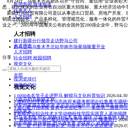
8月24日，乌鲁木齐高新区召开“守合同、重信用“企业表彰
集团新闻
媒体报道
悉，获此殊荣的企业将在自治区重大招投标、重大经济活动中
往来名人
新疆野马经贸有限公司是以从事进出口贸易、房地产开发、境
人才招聘
销观念国际化，产品多样化、管理规范化，服务一体化的外贸与
业之一。2005年中国海关公布的全国外贸200强企业中，野
人才招聘
建行新疆分行领导走访野马公司
人才理念
野马公司乌鲁木齐北站华南市场展场隆重开业
人才招聘
分享：
社会招聘
校园招聘
视觉文化
全部
按浏览排行
按最新排行
视觉文化
1
6000余名学子走进野马 解锁马文化科普知识
2026-04-30
汗血马助力新疆文旅
2
陈刚总经理邀请义乌市政府来疆考察团赴吐鲁番市调研
伊犁州霍城古城巡游
北屯市185团巡游
伊犁霍城县晃晃村
3
凝心聚力强体魄 奋勇争先迎旺季——集团第二届拔河
园区风采
4
新疆农业职业技术大学动物科技学院实践育人基地揭牌
野马美术馆
陨石
胡杨
硅化木
客房
园区
汗血马基地
F座
5
“春风得意—从巴黎到乌鲁木齐主题活动”隆重举行
2026
精彩视频
丝路驿站·野马激光秀
寻味腊八 欢聚暖冬
6
第二届“打起手鼓舞起龙”乌鲁木齐社火巡游展演
2026-0