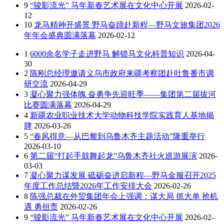
9
“骏影流光” 马年新春艺术展在文化中心开展
2026-02-
12
10
龙马精神开盛景 野马奋蹄赴新程—野马文旅集团2026
年年会盛典圆满落幕
2026-02-12
1
6000余名学子走进野马 解锁马文化科普知识
2026-04-
30
2
陈刚总经理邀请义乌市政府来疆考察团赴吐鲁番市调
研交流
2026-04-29
3
凝心聚力强体魄 奋勇争先迎旺季——集团第二届拔河
比赛圆满落幕
2026-04-29
4
新疆农业职业技术大学动物科技学院实践育人基地揭
牌
2026-03-26
5
“春风得意—从巴黎到乌鲁木齐主题活动”隆重举行
2026-03-10
6
第二届“打起手鼓舞起龙”乌鲁木齐社火巡游展演
2026-
03-03
7
凝心聚力谋发展 砥砺奋进启新程—野马金服召开2025
年度工作总结暨2026年工作安排大会
2026-02-26
8
陈强总裁在外贸集团年会上强调：谋大局 抓大单 抢机
遇 勇担责
2026-02-26
9
“骏影流光” 马年新春艺术展在文化中心开展
2026-02-