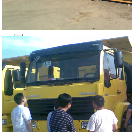
园区风采
野马美术馆
陨石
胡杨
硅化木
客房
园区
汗血马基地
F座
大厅
国家记忆A馆
国家记忆B馆
红山玉馆
酒店大厅
料
场餐厅
健身房
办公区域
小厨
酒窖
精彩视频
丝路驿站·野马激光秀
寻味腊八 欢聚暖冬
繁