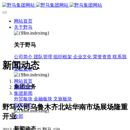
网站首页
关于野马
关于野马
公司简介
团队管理
组织框架
企业文化
荣誉资质
联系我
新闻动态
们
集团业务
网站首页
集团业务
新闻动态
集团新闻
外贸板块
金融板块
文旅板块
新闻动态
野马公司乌鲁木齐北站华南市场展场隆重
开业
全部
新闻动态
2013-03-25 18:47:35
野马
159