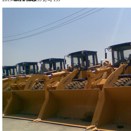
集团新闻
媒体报道
往来名人
人才招聘
人才招聘
人才理念
人才招聘
社会招聘
校园招聘
视觉文化
全部
视觉文化
汗血马助力新疆文旅
伊犁州霍城古城巡游
北屯市185团巡游
伊犁霍城县晃晃
村巡游
阿勒泰北屯市巡游
阿勒泰布尔津县巡游
伊犁州
察布查尔县巡游
伊犁昭苏巡游
赛里木湖巡游