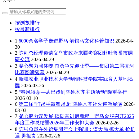
按浏览排行
按最新排行
1
6000余名学子走进野马 解锁马文化科普知识
2026-04-
30
2
陈刚总经理邀请义乌市政府来疆考察团赴吐鲁番市调
研交流
2026-04-29
3
凝心聚力强体魄 奋勇争先迎旺季——集团第二届拔河
比赛圆满落幕
2026-04-29
4
新疆农业职业技术大学动物科技学院实践育人基地揭
牌
2026-03-26
5
“春风得意—从巴黎到乌鲁木齐主题活动”隆重举行
2026-03-10
6
第二届“打起手鼓舞起龙”乌鲁木齐社火巡游展演
2026-
03-03
7
凝心聚力谋发展 砥砺奋进启新程—野马金服召开2025
年度工作总结暨2026年工作安排大会
2026-02-26
8
陈强总裁在外贸集团年会上强调：谋大局 抓大单 抢机
遇 勇担责
2026-02-26