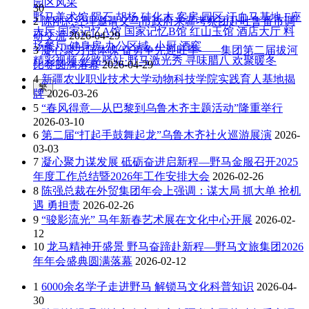
园区风采
30
野马美术馆
陨石
胡杨
硅化木
客房
园区
汗血马基地
F座
2
陈刚总经理邀请义乌市政府来疆考察团赴吐鲁番市调
大厅
国家记忆A馆
国家记忆B馆
红山玉馆
酒店大厅
料
研交流
2026-04-29
场餐厅
健身房
办公区域
小厨
酒窖
3
凝心聚力强体魄 奋勇争先迎旺季——集团第二届拔河
精彩视频
丝路驿站·野马激光秀
寻味腊八 欢聚暖冬
比赛圆满落幕
2026-04-29
4
新疆农业职业技术大学动物科技学院实践育人基地揭
繁
牌
2026-03-26
5
“春风得意—从巴黎到乌鲁木齐主题活动”隆重举行
2026-03-10
6
第二届“打起手鼓舞起龙”乌鲁木齐社火巡游展演
2026-
03-03
7
凝心聚力谋发展 砥砺奋进启新程—野马金服召开2025
年度工作总结暨2026年工作安排大会
2026-02-26
8
陈强总裁在外贸集团年会上强调：谋大局 抓大单 抢机
遇 勇担责
2026-02-26
9
“骏影流光” 马年新春艺术展在文化中心开展
2026-02-
12
10
龙马精神开盛景 野马奋蹄赴新程—野马文旅集团2026
年年会盛典圆满落幕
2026-02-12
1
6000余名学子走进野马 解锁马文化科普知识
2026-04-
30