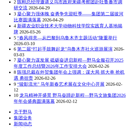
2
陈刚总经理邀请义乌市政府来疆考察团赴吐鲁番市调
研交流
2026-04-29
3
凝心聚力强体魄 奋勇争先迎旺季——集团第二届拔河
比赛圆满落幕
2026-04-29
4
新疆农业职业技术大学动物科技学院实践育人基地揭
牌
2026-03-26
5
“春风得意—从巴黎到乌鲁木齐主题活动”隆重举行
2026-03-10
6
第二届“打起手鼓舞起龙”乌鲁木齐社火巡游展演
2026-
03-03
7
凝心聚力谋发展 砥砺奋进启新程—野马金服召开2025
年度工作总结暨2026年工作安排大会
2026-02-26
8
陈强总裁在外贸集团年会上强调：谋大局 抓大单 抢机
遇 勇担责
2026-02-26
9
“骏影流光” 马年新春艺术展在文化中心开展
2026-02-
12
10
龙马精神开盛景 野马奋蹄赴新程—野马文旅集团2026
年年会盛典圆满落幕
2026-02-12
关于野马
集团业务
新闻动态