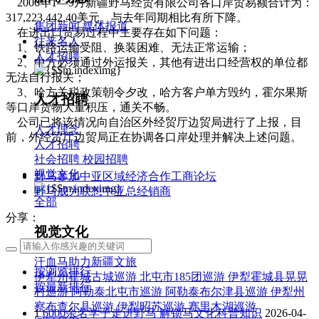
2006年1—9月新疆野马经贸有限公司各口岸贸易额合计为：
317,223,442.40美元。与去年同期相比有所下降。
集团新闻
媒体报道
在进出口贸易过程中主要存在如下问题：
往来名人
1、铁路运输受阻、换装困难、无法正常运输；
人才招聘
2、中方必须通过外运报关，其他有进出口经营权的单位都
无法自行报关；
3、哈方关税政策朝令夕改，哈方客户单方毁约，霍尔果斯
人才招聘
等口岸货物大量积压，通关不畅。
公司已将该情况向自治区外经贸厅边贸局进行了上报，目
人才理念
前，外经贸厅边贸局正在协调各口岸处理并解决上述问题。
人才招聘
社会招聘
校园招聘
视觉文化
野马参加中亚区域经济合作工商论坛
野马成为联想中亚总经销商
全部
分享：
视觉文化
汗血马助力新疆文旅
按浏览排行
伊犁州霍城古城巡游
北屯市185团巡游
伊犁霍城县晃晃
按最新排行
村巡游
阿勒泰北屯市巡游
阿勒泰布尔津县巡游
伊犁州
察布查尔县巡游
伊犁昭苏巡游
赛里木湖巡游
1
6000余名学子走进野马 解锁马文化科普知识
2026-04-