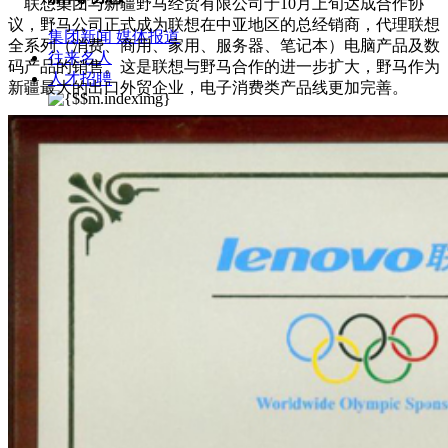
联想集团与新疆野马经贸有限公司于10月上旬达成合作协
议，野马公司正式成为联想在中亚地区的总经销商，代理联想
集团新闻
媒体报道
全系列（消费、商用、家用、服务器、笔记本）电脑产品及数
往来名人
码产品的销售。这是联想与野马合作的进一步扩大，野马作为
人才招聘
新疆最大的出口外贸企业，电子消费类产品线更加完善。
人才招聘
人才理念
人才招聘
社会招聘
校园招聘
视觉文化
全部
视觉文化
汗血马助力新疆文旅
伊犁州霍城古城巡游
北屯市185团巡游
伊犁霍城县晃晃
村巡游
阿勒泰北屯市巡游
阿勒泰布尔津县巡游
伊犁州
察布查尔县巡游
伊犁昭苏巡游
赛里木湖巡游