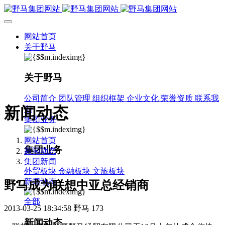
网站首页
关于野马
关于野马
公司简介
团队管理
组织框架
企业文化
荣誉资质
联系我
新闻动态
们
集团业务
网站首页
集团业务
新闻动态
集团新闻
外贸板块
金融板块
文旅板块
新闻动态
野马成为联想中亚总经销商
全部
2013-03-25 18:34:58
野马
173
新闻动态