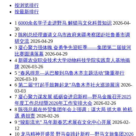
按浏览排行
按最新排行
1
6000余名学子走进野马 解锁马文化科普知识
2026-04-
30
2
陈刚总经理邀请义乌市政府来疆考察团赴吐鲁番市调
研交流
2026-04-29
3
凝心聚力强体魄 奋勇争先迎旺季——集团第二届拔河
比赛圆满落幕
2026-04-29
4
新疆农业职业技术大学动物科技学院实践育人基地揭
牌
2026-03-26
5
“春风得意—从巴黎到乌鲁木齐主题活动”隆重举行
2026-03-10
6
第二届“打起手鼓舞起龙”乌鲁木齐社火巡游展演
2026-
03-03
7
凝心聚力谋发展 砥砺奋进启新程—野马金服召开2025
年度工作总结暨2026年工作安排大会
2026-02-26
8
陈强总裁在外贸集团年会上强调：谋大局 抓大单 抢机
遇 勇担责
2026-02-26
9
“骏影流光” 马年新春艺术展在文化中心开展
2026-02-
12
10
龙马精神开盛景 野马奋蹄赴新程—野马文旅集团2026