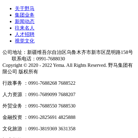
关于野马
集团业务
新闻动态
往来名人
人才招聘
视觉文化
公司地址：新疆维吾尔自治区乌鲁木齐市新市区昆明路158号
联系电话：0991-7688030
Copyright © 2020 - 2022 Yema. All Rights Reserved. 野马集团有
限公司 版权所有
行政事务 ：0991-7688268 7688522
人力资源 ：0991-7689099 7688207
外贸业务 ：0991-7688550 7688530
金融投资 ：0991-2825691 4825888
文化旅游 ：0991-3819369 3631358