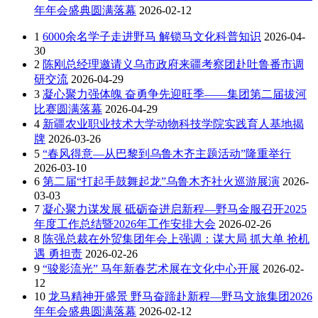
年年会盛典圆满落幕
2026-02-12
1
6000余名学子走进野马 解锁马文化科普知识
2026-04-
30
2
陈刚总经理邀请义乌市政府来疆考察团赴吐鲁番市调
研交流
2026-04-29
3
凝心聚力强体魄 奋勇争先迎旺季——集团第二届拔河
比赛圆满落幕
2026-04-29
4
新疆农业职业技术大学动物科技学院实践育人基地揭
牌
2026-03-26
5
“春风得意—从巴黎到乌鲁木齐主题活动”隆重举行
2026-03-10
6
第二届“打起手鼓舞起龙”乌鲁木齐社火巡游展演
2026-
03-03
7
凝心聚力谋发展 砥砺奋进启新程—野马金服召开2025
年度工作总结暨2026年工作安排大会
2026-02-26
8
陈强总裁在外贸集团年会上强调：谋大局 抓大单 抢机
遇 勇担责
2026-02-26
9
“骏影流光” 马年新春艺术展在文化中心开展
2026-02-
12
10
龙马精神开盛景 野马奋蹄赴新程—野马文旅集团2026
年年会盛典圆满落幕
2026-02-12