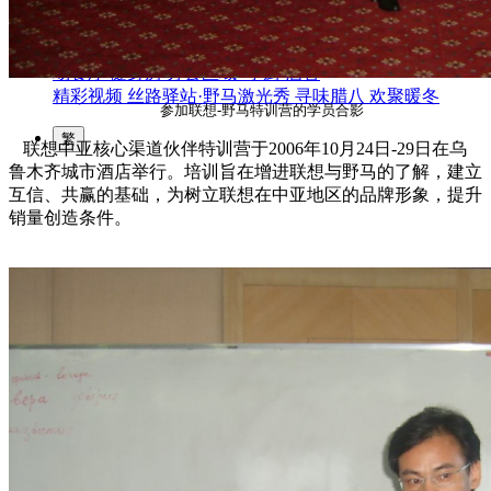
园区风采
野马美术馆
陨石
胡杨
硅化木
客房
园区
汗血马基地
F座
大厅
国家记忆A馆
国家记忆B馆
红山玉馆
酒店大厅
料
场餐厅
健身房
办公区域
小厨
酒窖
精彩视频
丝路驿站·野马激光秀
寻味腊八 欢聚暖冬
参加联想-野马特训营的学员合影
繁
联想中亚核心渠道伙伴特训营于2006年10月24日-29日在乌
鲁木齐城市酒店举行。培训旨在增进联想与野马的了解，建立
互信、共赢的基础，为树立联想在中亚地区的品牌形象，提升
销量创造条件。