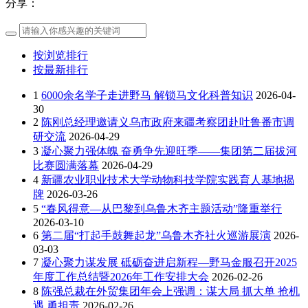
分享：
按浏览排行
按最新排行
1
6000余名学子走进野马 解锁马文化科普知识
2026-04-
30
2
陈刚总经理邀请义乌市政府来疆考察团赴吐鲁番市调
研交流
2026-04-29
3
凝心聚力强体魄 奋勇争先迎旺季——集团第二届拔河
比赛圆满落幕
2026-04-29
4
新疆农业职业技术大学动物科技学院实践育人基地揭
牌
2026-03-26
5
“春风得意—从巴黎到乌鲁木齐主题活动”隆重举行
2026-03-10
6
第二届“打起手鼓舞起龙”乌鲁木齐社火巡游展演
2026-
03-03
7
凝心聚力谋发展 砥砺奋进启新程—野马金服召开2025
年度工作总结暨2026年工作安排大会
2026-02-26
8
陈强总裁在外贸集团年会上强调：谋大局 抓大单 抢机
遇 勇担责
2026-02-26