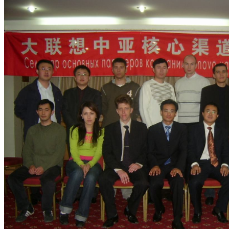
集团新闻
媒体报道
往来名人
人才招聘
人才招聘
人才理念
人才招聘
社会招聘
校园招聘
视觉文化
全部
视觉文化
汗血马助力新疆文旅
伊犁州霍城古城巡游
北屯市185团巡游
伊犁霍城县晃晃
村巡游
阿勒泰北屯市巡游
阿勒泰布尔津县巡游
伊犁州
察布查尔县巡游
伊犁昭苏巡游
赛里木湖巡游