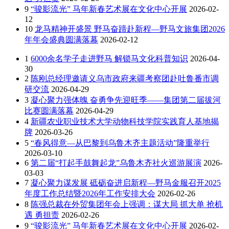
9
“骏影流光” 马年新春艺术展在文化中心开展
2026-02-
12
10
龙马精神开盛景 野马奋蹄赴新程—野马文旅集团2026
年年会盛典圆满落幕
2026-02-12
1
6000余名学子走进野马 解锁马文化科普知识
2026-04-
30
2
陈刚总经理邀请义乌市政府来疆考察团赴吐鲁番市调
研交流
2026-04-29
3
凝心聚力强体魄 奋勇争先迎旺季——集团第二届拔河
比赛圆满落幕
2026-04-29
4
新疆农业职业技术大学动物科技学院实践育人基地揭
牌
2026-03-26
5
“春风得意—从巴黎到乌鲁木齐主题活动”隆重举行
2026-03-10
6
第二届“打起手鼓舞起龙”乌鲁木齐社火巡游展演
2026-
03-03
7
凝心聚力谋发展 砥砺奋进启新程—野马金服召开2025
年度工作总结暨2026年工作安排大会
2026-02-26
8
陈强总裁在外贸集团年会上强调：谋大局 抓大单 抢机
遇 勇担责
2026-02-26
9
“骏影流光” 马年新春艺术展在文化中心开展
2026-02-