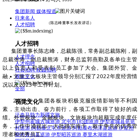
集团新闻
媒体报道
往来名人
（陈志峰董事长发表讲话）
人才招聘
集.
人才招聘
集团董事长陈志峰，总裁陈强，常务副总裁陈刚，副
人才理念
总裁张涛，副总裁熊涛，财务总监郭燕勤及各单位主管
人才招聘
以上负责人和受表彰员工参加了大会。集团外贸、金
社会招聘
校园招聘
融、文旅三大板块主管领导分别汇报了2022年度经营情
视觉文化
况以及2023年工作计划。
全部
2022年，集团各板块积极克服疫情影响等不利因
视觉文化
素，主动出击、奋力前行，各项工作取得了较好的成
汗血马助力新疆文旅
绩。外贸板块、金融板块、文旅板块均超额完成年度任
伊犁州霍城古城巡游
北屯市185团巡游
伊犁霍城县晃晃
务，工作中涌现出一大批踏实肯干、敢于争先的优秀管
村巡游
阿勒泰北屯市巡游
阿勒泰布尔津县巡游
伊犁州
理者和优秀员工。
察布查尔县巡游
伊犁昭苏巡游
赛里木湖巡游