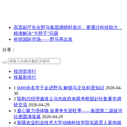
高雷副厅长在野马集团调研时表示，要通过科技助力，
精准解决“卡脖子”问题
抢抓国际市场——野马再出发
分享：
按浏览排行
按最新排行
1
6000余名学子走进野马 解锁马文化科普知识
2026-04-
30
2
陈刚总经理邀请义乌市政府来疆考察团赴吐鲁番市调
研交流
2026-04-29
3
凝心聚力强体魄 奋勇争先迎旺季——集团第二届拔河
比赛圆满落幕
2026-04-29
4
新疆农业职业技术大学动物科技学院实践育人基地揭