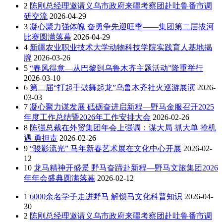
2
陈刚总经理邀请义乌市政府来疆考察团赴吐鲁番市调
研交流
2026-04-29
3
凝心聚力强体魄 奋勇争先迎旺季——集团第二届拔河
比赛圆满落幕
2026-04-29
4
新疆农业职业技术大学动物科技学院实践育人基地揭
牌
2026-03-26
5
“春风得意—从巴黎到乌鲁木齐主题活动”隆重举行
2026-03-10
6
第二届“打起手鼓舞起龙”乌鲁木齐社火巡游展演
2026-
03-03
7
凝心聚力谋发展 砥砺奋进启新程—野马金服召开2025
年度工作总结暨2026年工作安排大会
2026-02-26
8
陈强总裁在外贸集团年会上强调：谋大局 抓大单 抢机
遇 勇担责
2026-02-26
9
“骏影流光” 马年新春艺术展在文化中心开展
2026-02-
12
10
龙马精神开盛景 野马奋蹄赴新程—野马文旅集团2026
年年会盛典圆满落幕
2026-02-12
1
6000余名学子走进野马 解锁马文化科普知识
2026-04-
30
2
陈刚总经理邀请义乌市政府来疆考察团赴吐鲁番市调