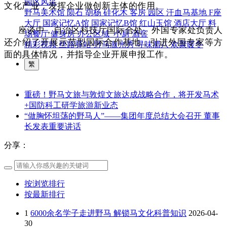
园区风采
文化产业，发挥企业做创新主体的作用。
野马美术馆
陨石
胡杨
硅化木
客房
园区
汗血马基地
F座
大厅
国家记忆A馆
国家记忆B馆
红山玉馆
酒店大厅
料
座谈中，自治区科技厅国际合处、外国专家处负责人
场餐厅
健身房
办公区域
小厨
酒窖
还介绍了开展示范型国际合作基地，引进外国专家等方
精彩视频
丝路驿站·野马激光秀
寻味腊八 欢聚暖冬
面的具体情况，并指导企业开展申报工作。
繁
重磅！野马文旅与敦煌文旅达成战略合作，将开发马术
+国防科工研学旅游新业态
“做胸怀坦荡的野马人”——集团年度总结大会召开 董事
长发表重要讲话
分享：
按浏览排行
按最新排行
1
6000余名学子走进野马 解锁马文化科普知识
2026-04-
30