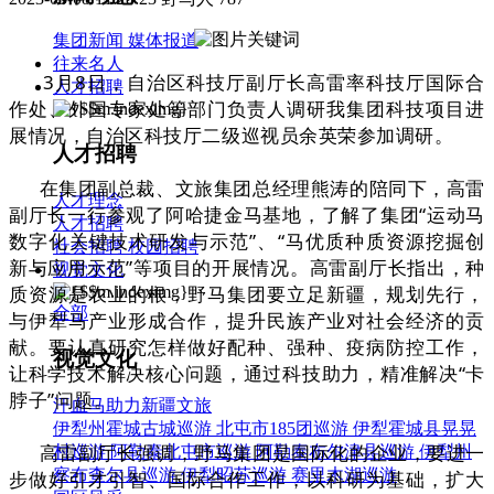
集团新闻
媒体报道
往来名人
3月8日，自治区科技厅副厅长高雷率科技厅国际合
人才招聘
作处、外国专家处等部门负责人调研我集团科技项目进
展情况，自治区科技厅二级巡视员余英荣参加调研。
人才招聘
在集团副总裁、文旅集团总经理熊涛的陪同下，高雷
人才理念
副厅长一行参观了阿哈捷金马基地，了解了集团“运动马
人才招聘
数字化关键技术研发与示范”、“马优质种质资源挖掘创
社会招聘
校园招聘
新与应用示范”等项目的开展情况。高雷副厅长指出，种
视觉文化
质资源是农业的根，野马集团要立足新疆，规划先行，
全部
与伊犁马产业形成合作，提升民族产业对社会经济的贡
献。要认真研究怎样做好配种、强种、疫病防控工作，
视觉文化
让科学技术解决核心问题，通过科技助力，精准解决“卡
脖子”问题。
汗血马助力新疆文旅
伊犁州霍城古城巡游
北屯市185团巡游
伊犁霍城县晃晃
高雷副厅长强调，野马集团是国际化的企业，要进一
村巡游
阿勒泰北屯市巡游
阿勒泰布尔津县巡游
伊犁州
察布查尔县巡游
伊犁昭苏巡游
赛里木湖巡游
步做好引才引智、国际合作工作，以科研为基础，扩大