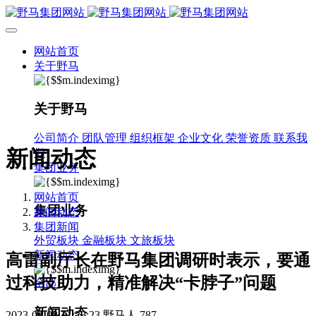
网站首页
关于野马
关于野马
公司简介
团队管理
组织框架
企业文化
荣誉资质
联系我
新闻动态
们
集团业务
网站首页
集团业务
新闻动态
集团新闻
外贸板块
金融板块
文旅板块
新闻动态
高雷副厅长在野马集团调研时表示，要通
过科技助力，精准解决“卡脖子”问题
全部
新闻动态
2023-03-08 11:28:23
野马人
787