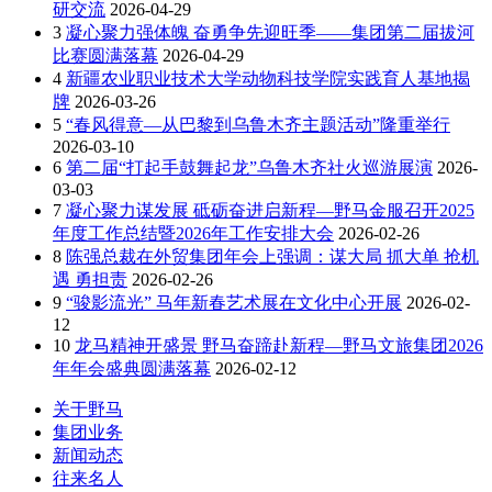
研交流
2026-04-29
3
凝心聚力强体魄 奋勇争先迎旺季——集团第二届拔河
比赛圆满落幕
2026-04-29
4
新疆农业职业技术大学动物科技学院实践育人基地揭
牌
2026-03-26
5
“春风得意—从巴黎到乌鲁木齐主题活动”隆重举行
2026-03-10
6
第二届“打起手鼓舞起龙”乌鲁木齐社火巡游展演
2026-
03-03
7
凝心聚力谋发展 砥砺奋进启新程—野马金服召开2025
年度工作总结暨2026年工作安排大会
2026-02-26
8
陈强总裁在外贸集团年会上强调：谋大局 抓大单 抢机
遇 勇担责
2026-02-26
9
“骏影流光” 马年新春艺术展在文化中心开展
2026-02-
12
10
龙马精神开盛景 野马奋蹄赴新程—野马文旅集团2026
年年会盛典圆满落幕
2026-02-12
关于野马
集团业务
新闻动态
往来名人