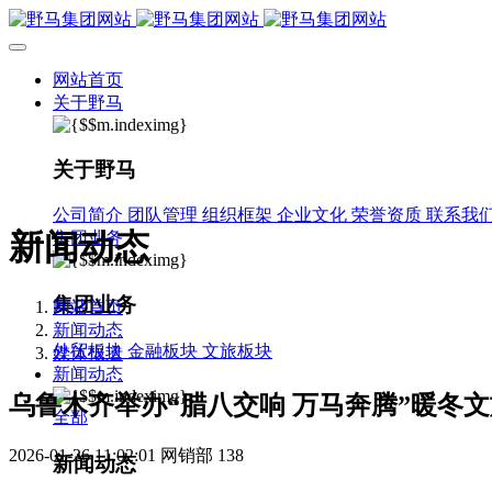
网站首页
关于野马
关于野马
公司简介
团队管理
组织框架
企业文化
荣誉资质
联系我
新闻动态
集团业务
集团业务
网站首页
新闻动态
外贸板块
金融板块
文旅板块
媒体报道
新闻动态
乌鲁木齐举办“腊八交响 万马奔腾”暖冬
全部
2026-01-26 11:02:01
网销部
138
新闻动态