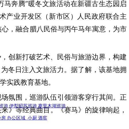
 万马奔腾”暖冬文旅活动在新疆古生态园启
术产业开发区（新市区）人民政府联合主
核心，融合腊八民俗与丙午马年寓意，为市
势，创新打破艺术、民俗与旅游边界，构建
，为冬日注入文旅活力。据了解，该基地拥
研学实践教育基地。
现场氛围，巡游队伍引领游客穿行其间。正
巡游
伊犁昭苏巡游
赛里木湖巡游
头来》等经典曲目。《赛马》的旋律响起，
身房
办公区域
小厨
酒窖