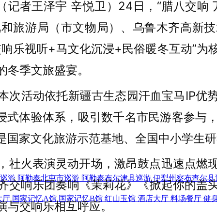
（记者王泽宇 辛悦卫）24日，“腊八交响
视和旅游局（市文物局）、乌鲁木齐高新技
交响乐视听+马文化沉浸+民俗暖冬互动”为
的冬季文旅盛宴。
本次活动依托新疆古生态园汗血宝马IP优
沉浸式体验体系，吸引数千名市民游客参与
，是国家文化旅游示范基地、全国中小学生
，社火表演灵动开场，激昂鼓点迅速点燃
巡游
阿勒泰北屯市巡游
阿勒泰布尔津县巡游
伊犁州察布查尔县
齐交响乐团奏响《茉莉花》《掀起你的盖
大厅
国家记忆A馆
国家记忆B馆
红山玉馆
酒店大厅
料场餐厅
健
演与交响乐相互呼应。