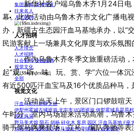
新华社客户端乌鲁木齐1月24日电
集团新闻
媒体报道
往来名人
幕。此次活动由乌鲁木齐市文化广播电
人才招聘
办，新疆古生态园汗血马基地承办，以“
人才招聘
民游客献上一场兼具文化厚度与欢乐氛围
人才理念
人才招聘
作为乌鲁木齐冬季文旅重磅活动，
社会招聘
校园招聘
视觉文化
起“观、听、味、玩、赏、学”六位一体
全部
有近500匹汗血宝马及16个优质品种马
视觉文化
活动当天上午，景区门口锣鼓喧天
汗血马助力新疆文旅
伊犁州霍城古城巡游
北屯市185团巡游
伊犁霍城县晃晃村
午时分，室内马场迎来活动高潮，乌鲁木
园区风采
野马美术馆
陨石
胡杨
硅化木
客房
园区
汗血马基地
F座
骑手驾马飒爽登场，立马、编队奔驰等表
精彩视频
丝路驿站·野马激光秀
寻味腊八 欢聚暖冬