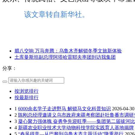
该文章转自新华社。
腊八交响 万马奔腾：乌鲁木齐解锁冬季文旅新体验
土库曼斯坦副总理阿塔哈雷耶夫率团到访我集团
分享：
按浏览排行
按最新排行
1
6000余名学子走进野马 解锁马文化科普知识
2026-04-30
2
陈刚总经理邀请义乌市政府来疆考察团赴吐鲁番市调研
3
凝心聚力强体魄 奋勇争先迎旺季——集团第二届拔河
4
新疆农业职业技术大学动物科技学院实践育人基地揭牌
5
“春风得意—从巴黎到乌鲁木齐主题活动”隆重举行
2026