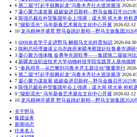
6
第二届“打起手鼓舞起龙”乌鲁木齐社火巡游展演
2026-0
7
凝心聚力谋发展 砥砺奋进启新程—野马金服召开2025年
8
陈强总裁在外贸集团年会上强调：谋大局 抓大单 抢机遇
9
“骏影流光” 马年新春艺术展在文化中心开展
2026-02-12
10
龙马精神开盛景 野马奋蹄赴新程—野马文旅集团202
1
6000余名学子走进野马 解锁马文化科普知识
2026-04-30
2
陈刚总经理邀请义乌市政府来疆考察团赴吐鲁番市调研
3
凝心聚力强体魄 奋勇争先迎旺季——集团第二届拔河
4
新疆农业职业技术大学动物科技学院实践育人基地揭牌
5
“春风得意—从巴黎到乌鲁木齐主题活动”隆重举行
2026
6
第二届“打起手鼓舞起龙”乌鲁木齐社火巡游展演
2026-0
7
凝心聚力谋发展 砥砺奋进启新程—野马金服召开2025年
8
陈强总裁在外贸集团年会上强调：谋大局 抓大单 抢机遇
9
“骏影流光” 马年新春艺术展在文化中心开展
2026-02-12
10
龙马精神开盛景 野马奋蹄赴新程—野马文旅集团202
关于野马
集团业务
新闻动态
往来名人